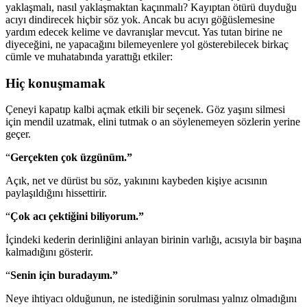
yaklaşmalı, nasıl yaklaşmaktan kaçınmalı? Kayıptan ötürü duyduğu
acıyı dindirecek hiçbir söz yok. Ancak bu acıyı göğüslemesine
yardım edecek kelime ve davranışlar mevcut. Yas tutan birine ne
diyeceğini, ne yapacağını bilemeyenlere yol gösterebilecek birkaç
cümle ve muhatabında yarattığı etkiler:
Hiç konuşmamak
Çeneyi kapat
ıp kalbi açmak etkili bir seçenek. Göz yaşını silmesi
için mendil uzatmak, elini tutmak o an söylenemeyen sözlerin yerine
geçer.
“
Gerçekten çok üzgünüm.”
Aç
ık, net ve dürüst bu söz, yakınını kaybeden kişiye acısının
paylaşıldığını hissettirir.
“
Çok ac
ı çektiğini biliyorum.”
İçindeki kederin derinliğini anlayan birinin varlığı, acısıyla bir başına
kalmadığını gösterir.
“
Senin için buraday
ım.”
Neye ihtiyac
ı olduğunun, ne istediğinin sorulması yalnız olmadığını