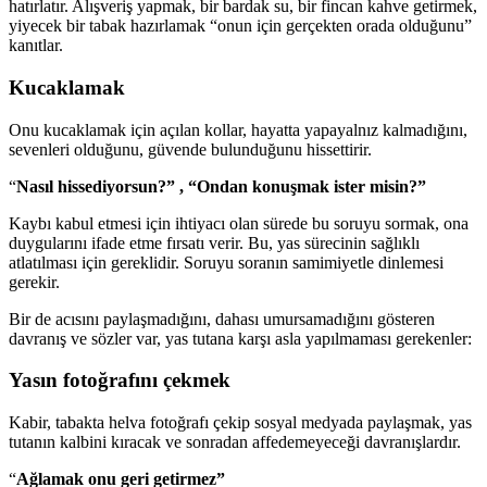
hatırlatır. Alışveriş yapmak, bir bardak su, bir fincan kahve getirmek,
yiyecek bir tabak hazırlamak “onun için gerçekten orada olduğunu”
kanıtlar.
Kucaklamak
Onu kucaklamak için aç
ılan kollar, hayatta yapayalnız kalmadığını,
sevenleri olduğunu, güvende bulunduğunu hissettirir.
“
Nas
ıl hissediyorsun?” , “Ondan konuşmak ister misin?”
Kayb
ı kabul etmesi için ihtiyacı olan sürede bu soruyu sormak, ona
duygularını ifade etme fırsatı verir. Bu, yas sürecinin sağlıklı
atlatılması için gereklidir. Soruyu soranın samimiyetle dinlemesi
gerekir.
Bir de ac
ısını paylaşmadığını, dahası umursamadığını gösteren
davranış ve sözler var, yas tutana karşı asla yapılmaması gerekenler:
Yasın fotoğrafını çekmek
Kabir, tabakta helva foto
ğrafı çekip sosyal medyada paylaşmak, yas
tutanın kalbini kıracak ve sonradan affedemeyeceği davranışlardır.
“
A
ğlamak onu geri getirmez”