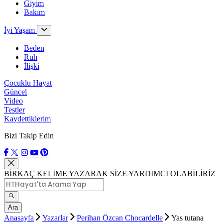
Giyim
Bakım
İyi Yaşam
Beden
Ruh
İlişki
Çocuklu Hayat
Güncel
Video
Testler
Kaydettiklerim
Bizi Takip Edin
BİRKAÇ KELİME YAZARAK SİZE YARDIMCI OLABİLİRİZ
Ara
Anasayfa
Yazarlar
Perihan Özcan Chocardelle
Yas tutana