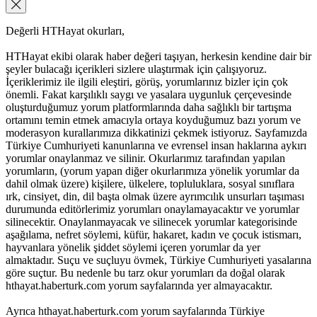
Değerli HTHayat okurları,
HTHayat ekibi olarak haber değeri taşıyan, herkesin kendine dair bir
şeyler bulacağı içerikleri sizlere ulaştırmak için çalışıyoruz.
İçeriklerimiz ile ilgili eleştiri, görüş, yorumlarınız bizler için çok
önemli. Fakat karşılıklı saygı ve yasalara uygunluk çerçevesinde
oluşturduğumuz yorum platformlarında daha sağlıklı bir tartışma
ortamını temin etmek amacıyla ortaya koyduğumuz bazı yorum ve
moderasyon kurallarımıza dikkatinizi çekmek istiyoruz. Sayfamızda
Türkiye Cumhuriyeti kanunlarına ve evrensel insan haklarına aykırı
yorumlar onaylanmaz ve silinir. Okurlarımız tarafından yapılan
yorumların, (yorum yapan diğer okurlarımıza yönelik yorumlar da
dahil olmak üzere) kişilere, ülkelere, topluluklara, sosyal sınıflara
ırk, cinsiyet, din, dil başta olmak üzere ayrımcılık unsurları taşıması
durumunda editörlerimiz yorumları onaylamayacaktır ve yorumlar
silinecektir. Onaylanmayacak ve silinecek yorumlar kategorisinde
aşağılama, nefret söylemi, küfür, hakaret, kadın ve çocuk istismarı,
hayvanlara yönelik şiddet söylemi içeren yorumlar da yer
almaktadır. Suçu ve suçluyu övmek, Türkiye Cumhuriyeti yasalarına
göre suçtur. Bu nedenle bu tarz okur yorumları da doğal olarak
hthayat.haberturk.com yorum sayfalarında yer almayacaktır.
Ayrıca hthayat.haberturk.com yorum sayfalarında Türkiye