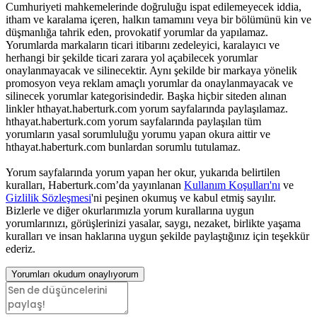
Cumhuriyeti mahkemelerinde doğruluğu ispat edilemeyecek iddia,
itham ve karalama içeren, halkın tamamını veya bir bölümünü kin ve
düşmanlığa tahrik eden, provokatif yorumlar da yapılamaz.
Yorumlarda markaların ticari itibarını zedeleyici, karalayıcı ve
herhangi bir şekilde ticari zarara yol açabilecek yorumlar
onaylanmayacak ve silinecektir. Aynı şekilde bir markaya yönelik
promosyon veya reklam amaçlı yorumlar da onaylanmayacak ve
silinecek yorumlar kategorisindedir. Başka hiçbir siteden alınan
linkler hthayat.haberturk.com yorum sayfalarında paylaşılamaz.
hthayat.haberturk.com yorum sayfalarında paylaşılan tüm
yorumların yasal sorumluluğu yorumu yapan okura aittir ve
hthayat.haberturk.com bunlardan sorumlu tutulamaz.
Yorum sayfalarında yorum yapan her okur, yukarıda belirtilen
kuralları, Haberturk.com’da yayınlanan
Kullanım Koşulları'nı
ve
Gizlilik Sözleşmesi
'ni peşinen okumuş ve kabul etmiş sayılır.
Bizlerle ve diğer okurlarımızla yorum kurallarına uygun
yorumlarınızı, görüşlerinizi yasalar, saygı, nezaket, birlikte yaşama
kuralları ve insan haklarına uygun şekilde paylaştığınız için teşekkür
ederiz.
Yorumları okudum onaylıyorum