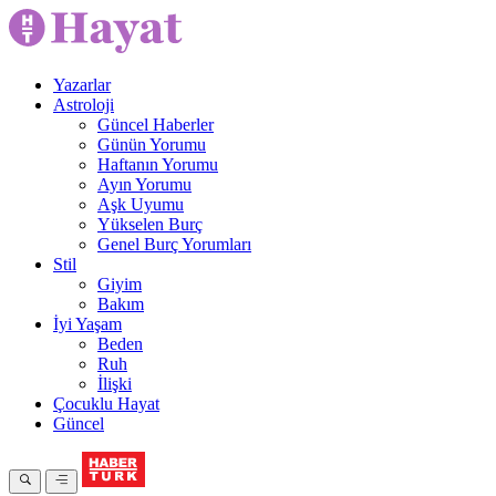
Yazarlar
Astroloji
Güncel Haberler
Günün Yorumu
Haftanın Yorumu
Ayın Yorumu
Aşk Uyumu
Yükselen Burç
Genel Burç Yorumları
Stil
Giyim
Bakım
İyi Yaşam
Beden
Ruh
İlişki
Çocuklu Hayat
Güncel