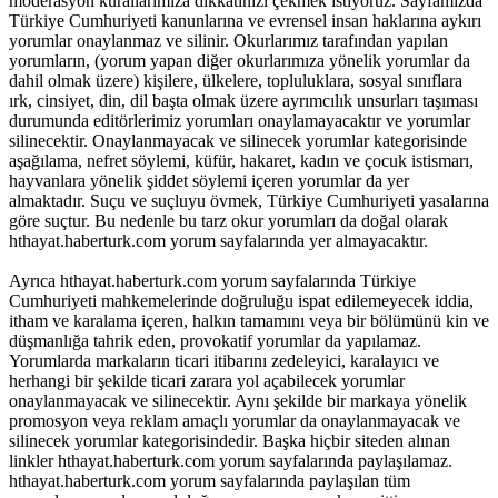
moderasyon kurallarımıza dikkatinizi çekmek istiyoruz. Sayfamızda
Türkiye Cumhuriyeti kanunlarına ve evrensel insan haklarına aykırı
yorumlar onaylanmaz ve silinir. Okurlarımız tarafından yapılan
yorumların, (yorum yapan diğer okurlarımıza yönelik yorumlar da
dahil olmak üzere) kişilere, ülkelere, topluluklara, sosyal sınıflara
ırk, cinsiyet, din, dil başta olmak üzere ayrımcılık unsurları taşıması
durumunda editörlerimiz yorumları onaylamayacaktır ve yorumlar
silinecektir. Onaylanmayacak ve silinecek yorumlar kategorisinde
aşağılama, nefret söylemi, küfür, hakaret, kadın ve çocuk istismarı,
hayvanlara yönelik şiddet söylemi içeren yorumlar da yer
almaktadır. Suçu ve suçluyu övmek, Türkiye Cumhuriyeti yasalarına
göre suçtur. Bu nedenle bu tarz okur yorumları da doğal olarak
hthayat.haberturk.com yorum sayfalarında yer almayacaktır.
Ayrıca hthayat.haberturk.com yorum sayfalarında Türkiye
Cumhuriyeti mahkemelerinde doğruluğu ispat edilemeyecek iddia,
itham ve karalama içeren, halkın tamamını veya bir bölümünü kin ve
düşmanlığa tahrik eden, provokatif yorumlar da yapılamaz.
Yorumlarda markaların ticari itibarını zedeleyici, karalayıcı ve
herhangi bir şekilde ticari zarara yol açabilecek yorumlar
onaylanmayacak ve silinecektir. Aynı şekilde bir markaya yönelik
promosyon veya reklam amaçlı yorumlar da onaylanmayacak ve
silinecek yorumlar kategorisindedir. Başka hiçbir siteden alınan
linkler hthayat.haberturk.com yorum sayfalarında paylaşılamaz.
hthayat.haberturk.com yorum sayfalarında paylaşılan tüm