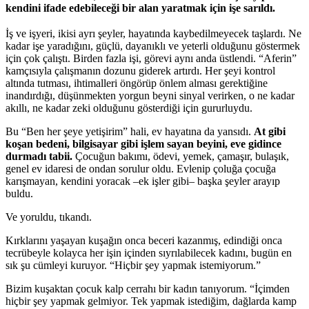
kendini ifade edebileceği bir alan yaratmak için işe sarıldı.
İş ve işyeri, ikisi ayrı şeyler, hayatında kaybedilmeyecek taşlardı. Ne
kadar işe yaradığını, güçlü, dayanıklı ve yeterli olduğunu göstermek
için çok çalıştı. Birden fazla işi, görevi aynı anda üstlendi. “Aferin”
kamçısıyla çalışmanın dozunu giderek artırdı. Her şeyi kontrol
altında tutması, ihtimalleri öngörüp önlem alması gerektiğine
inandırdığı, düşünmekten yorgun beyni sinyal verirken, o ne kadar
akıllı, ne kadar zeki olduğunu gösterdiği için gururluydu.
Bu “Ben her şeye yetişirim” hali, ev hayatına da yansıdı.
At gibi
koşan bedeni, bilgisayar gibi işlem sayan beyini, eve gidince
durmadı tabii.
Çocuğun bakımı, ödevi, yemek, çamaşır, bulaşık,
genel ev idaresi de ondan sorulur oldu. Evlenip çoluğa çocuğa
karışmayan, kendini yoracak –ek işler gibi– başka şeyler arayıp
buldu.
Ve yoruldu, tıkandı.
Kırklarını yaşayan kuşağın onca beceri kazanmış, edindiği onca
tecrübeyle kolayca her işin içinden sıyrılabilecek kadını, bugün en
sık şu cümleyi kuruyor. “Hiçbir şey yapmak istemiyorum.”
Bizim kuşaktan çocuk kalp cerrahı bir kadın tanıyorum. “İçimden
hiçbir şey yapmak gelmiyor. Tek yapmak istediğim, dağlarda kamp