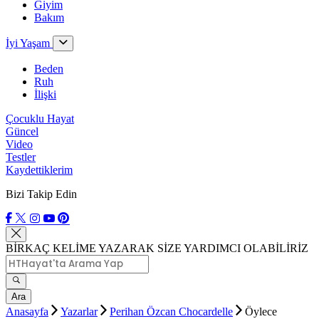
Giyim
Bakım
İyi Yaşam
Beden
Ruh
İlişki
Çocuklu Hayat
Güncel
Video
Testler
Kaydettiklerim
Bizi Takip Edin
BİRKAÇ KELİME YAZARAK SİZE YARDIMCI OLABİLİRİZ
Ara
Anasayfa
Yazarlar
Perihan Özcan Chocardelle
Öylece