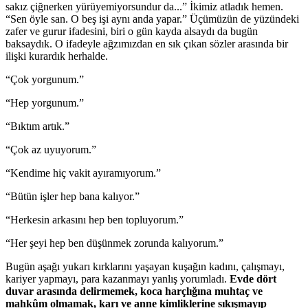
sakız çiğnerken yürüyemiyorsundur da...” İkimiz atladık hemen.
“Sen öyle san. O beş işi aynı anda yapar.” Üçümüzün de yüzündeki
zafer ve gurur ifadesini, biri o gün kayda alsaydı da bugün
baksaydık. O ifadeyle ağzımızdan en sık çıkan sözler arasında bir
ilişki kurardık herhalde.
“Çok yorgunum.”
“Hep yorgunum.”
“Bıktım artık.”
“Çok az uyuyorum.”
“Kendime hiç vakit ayıramıyorum.”
“Bütün işler hep bana kalıyor.”
“Herkesin arkasını hep ben topluyorum.”
“Her şeyi hep ben düşünmek zorunda kalıyorum.”
Bugün aşağı yukarı kırklarını yaşayan kuşağın kadını, çalışmayı,
kariyer yapmayı, para kazanmayı yanlış yorumladı.
Evde dört
duvar arasında delirmemek, koca harçlığına muhtaç ve
mahkûm olmamak, karı ve anne kimliklerine sıkışmayıp