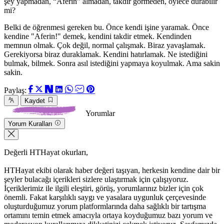
şey yapmadan, “Aferin” almadan, takdir görmeden, öylece durabilir
mi?
Belki de öğrenmesi gereken bu. Önce kendi işine yaramak. Önce
kendine "Aferin!" demek, kendini takdir etmek. Kendinden
memnun olmak. Çok değil, normal çalışmak. Biraz yavaşlamak.
Gerekiyorsa biraz duraklamak. Kendini hatırlamak. Ne istediğini
bulmak, bilmek. Sonra asıl istediğini yapmaya koyulmak. Ama sakin
sakin.
Paylaş:
Kaydet
Yorumlar
Yorum Kuralları
Değerli HTHayat okurları,
HTHayat ekibi olarak haber değeri taşıyan, herkesin kendine dair bir
şeyler bulacağı içerikleri sizlere ulaştırmak için çalışıyoruz.
İçeriklerimiz ile ilgili eleştiri, görüş, yorumlarınız bizler için çok
önemli. Fakat karşılıklı saygı ve yasalara uygunluk çerçevesinde
oluşturduğumuz yorum platformlarında daha sağlıklı bir tartışma
ortamını temin etmek amacıyla ortaya koyduğumuz bazı yorum ve