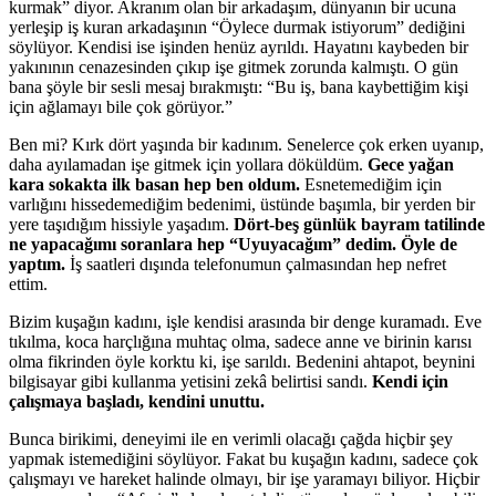
kurmak” diyor. Akranım olan bir arkadaşım, dünyanın bir ucuna
yerleşip iş kuran arkadaşının “Öylece durmak istiyorum” dediğini
söylüyor. Kendisi ise işinden henüz ayrıldı. Hayatını kaybeden bir
yakınının cenazesinden çıkıp işe gitmek zorunda kalmıştı. O gün
bana şöyle bir sesli mesaj bırakmıştı: “Bu iş, bana kaybettiğim kişi
için ağlamayı bile çok görüyor.”
Ben mi? Kırk dört yaşında bir kadınım. Senelerce çok erken uyanıp,
daha ayılamadan işe gitmek için yollara döküldüm.
Gece yağan
kara sokakta ilk basan hep ben oldum.
Esnetemediğim için
varlığını hissedemediğim bedenimi, üstünde başımla, bir yerden bir
yere taşıdığım hissiyle yaşadım.
Dört-beş günlük bayram tatilinde
ne yapacağımı soranlara hep “Uyuyacağım” dedim. Öyle de
yaptım.
İş saatleri dışında telefonumun çalmasından hep nefret
ettim.
Bizim kuşağın kadını, işle kendisi arasında bir denge kuramadı. Eve
tıkılma, koca harçlığına muhtaç olma, sadece anne ve birinin karısı
olma fikrinden öyle korktu ki, işe sarıldı. Bedenini ahtapot, beynini
bilgisayar gibi kullanma yetisini zekâ belirtisi sandı.
Kendi için
çalışmaya başladı, kendini unuttu.
Bunca birikimi, deneyimi ile en verimli olacağı çağda hiçbir şey
yapmak istemediğini söylüyor. Fakat bu kuşağın kadını, sadece çok
çalışmayı ve hareket halinde olmayı, bir işe yaramayı biliyor. Hiçbir