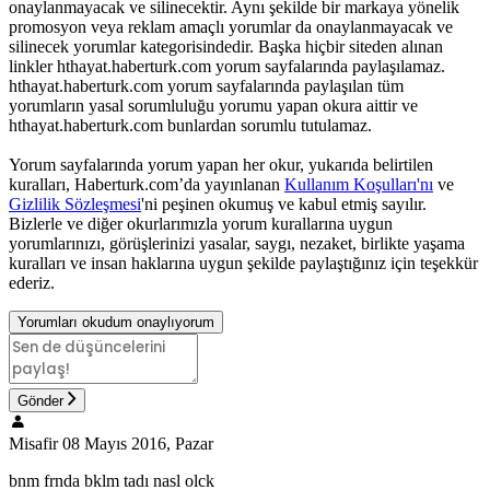
onaylanmayacak ve silinecektir. Aynı şekilde bir markaya yönelik
promosyon veya reklam amaçlı yorumlar da onaylanmayacak ve
silinecek yorumlar kategorisindedir. Başka hiçbir siteden alınan
linkler hthayat.haberturk.com yorum sayfalarında paylaşılamaz.
hthayat.haberturk.com yorum sayfalarında paylaşılan tüm
yorumların yasal sorumluluğu yorumu yapan okura aittir ve
hthayat.haberturk.com bunlardan sorumlu tutulamaz.
Yorum sayfalarında yorum yapan her okur, yukarıda belirtilen
kuralları, Haberturk.com’da yayınlanan
Kullanım Koşulları'nı
ve
Gizlilik Sözleşmesi
'ni peşinen okumuş ve kabul etmiş sayılır.
Bizlerle ve diğer okurlarımızla yorum kurallarına uygun
yorumlarınızı, görüşlerinizi yasalar, saygı, nezaket, birlikte yaşama
kuralları ve insan haklarına uygun şekilde paylaştığınız için teşekkür
ederiz.
Yorumları okudum onaylıyorum
Gönder
Misafir
08 Mayıs 2016, Pazar
bnm frnda bklm tadı nasl olck