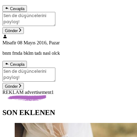
Cevapla
Gönder
Misafir
08 Mayıs 2016, Pazar
bnm frnda bklm tadı nasl olck
Cevapla
Gönder
REKLAM advertisement1
SON EKLENEN