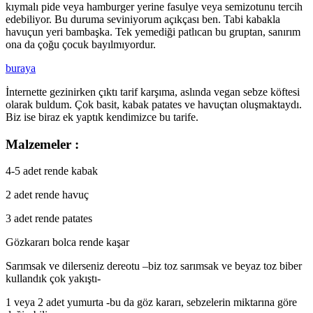
kıymalı pide veya hamburger yerine fasulye veya semizotunu tercih
edebiliyor. Bu duruma seviniyorum açıkçası ben. Tabi kabakla
havuçun yeri bambaşka. Tek yemediği patlıcan bu gruptan, sanırım
ona da çoğu çocuk bayılmıyordur.
buraya
İnternette gezinirken çıktı tarif karşıma, aslında vegan sebze köftesi
olarak buldum. Çok basit, kabak patates ve havuçtan oluşmaktaydı.
Biz ise biraz ek yaptık kendimizce bu tarife.
Malzemeler :
4-5 adet rende kabak
2 adet rende havuç
3 adet rende patates
Gözkararı bolca rende kaşar
Sarımsak ve dilerseniz dereotu –biz toz sarımsak ve beyaz toz biber
kullandık çok yakıştı-
1 veya 2 adet yumurta -bu da göz kararı, sebzelerin miktarına göre