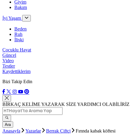
Giyim
Bakım
İyi Yaşam
Beden
Ruh
İlişki
Çocuklu Hayat
Güncel
Video
Testler
Kaydettiklerim
Bizi Takip Edin
BİRKAÇ KELİME YAZARAK SİZE YARDIMCI OLABİLİRİZ
Ara
Anasayfa
Yazarlar
Berrak Çiftçi
Fırında kabak köftesi