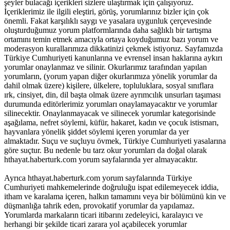
şeyler bulacağı içerikleri sizlere ulaştırmak için çalışıyoruz.
İçeriklerimiz ile ilgili eleştiri, görüş, yorumlarınız bizler için çok
önemli. Fakat karşılıklı saygı ve yasalara uygunluk çerçevesinde
oluşturduğumuz yorum platformlarında daha sağlıklı bir tartışma
ortamını temin etmek amacıyla ortaya koyduğumuz bazı yorum ve
moderasyon kurallarımıza dikkatinizi çekmek istiyoruz. Sayfamızda
Türkiye Cumhuriyeti kanunlarına ve evrensel insan haklarına aykırı
yorumlar onaylanmaz ve silinir. Okurlarımız tarafından yapılan
yorumların, (yorum yapan diğer okurlarımıza yönelik yorumlar da
dahil olmak üzere) kişilere, ülkelere, topluluklara, sosyal sınıflara
ırk, cinsiyet, din, dil başta olmak üzere ayrımcılık unsurları taşıması
durumunda editörlerimiz yorumları onaylamayacaktır ve yorumlar
silinecektir. Onaylanmayacak ve silinecek yorumlar kategorisinde
aşağılama, nefret söylemi, küfür, hakaret, kadın ve çocuk istismarı,
hayvanlara yönelik şiddet söylemi içeren yorumlar da yer
almaktadır. Suçu ve suçluyu övmek, Türkiye Cumhuriyeti yasalarına
göre suçtur. Bu nedenle bu tarz okur yorumları da doğal olarak
hthayat.haberturk.com yorum sayfalarında yer almayacaktır.
Ayrıca hthayat.haberturk.com yorum sayfalarında Türkiye
Cumhuriyeti mahkemelerinde doğruluğu ispat edilemeyecek iddia,
itham ve karalama içeren, halkın tamamını veya bir bölümünü kin ve
düşmanlığa tahrik eden, provokatif yorumlar da yapılamaz.
Yorumlarda markaların ticari itibarını zedeleyici, karalayıcı ve
herhangi bir şekilde ticari zarara yol açabilecek yorumlar