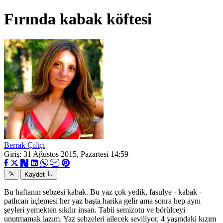
Fırında kabak köftesi
Berrak Çiftçi
Giriş: 31 Ağustos 2015, Pazartesi 14:59
Kaydet
Bu haftanın sebzesi kabak. Bu yaz çok yedik, fasulye - kabak -
patlıcan üçlemesi her yaz başta harika gelir ama sonra hep aynı
şeyleri yemekten sıkılır insan. Tabii semizotu ve börülceyi
unutmamak lazım. Yaz sebzeleri ailecek seviliyor, 4 yaşındaki kızım