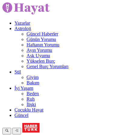
Yazarlar
Astroloji
Güncel Haberler
Günün Yorumu
Haftanın Yorumu
Ayın Yorumu
Aşk Uyumu
Yükselen Burç
Genel Burç Yorumları
Stil
Giyim
Bakım
İyi Yaşam
Beden
Ruh
İlişki
Çocuklu Hayat
Güncel