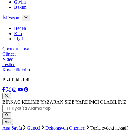
Giyim
Bakım
İyi Yaşam
Beden
Ruh
İlişki
Çocuklu Hayat
Güncel
Video
Testler
Kaydettiklerim
Bizi Takip Edin
BİRKAÇ KELİME YAZARAK SİZE YARDIMCI OLABİLİRİZ
Ara
Ana Sayfa
Güncel
Dekorasyon Önerileri
Tuzla evdeki negatif