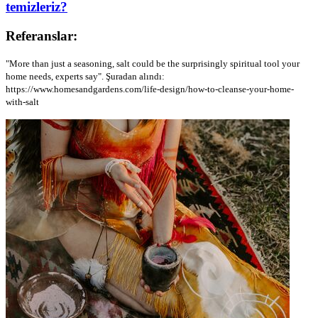
temizleriz?
Referanslar:
"More than just a seasoning, salt could be the surprisingly spiritual tool your
home needs, experts say". Şuradan alındı:
https://www.homesandgardens.com/life-design/how-to-cleanse-your-home-
with-salt