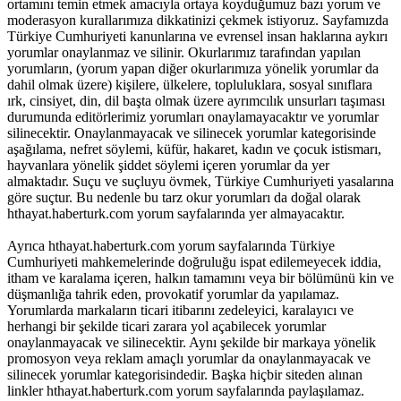
ortamını temin etmek amacıyla ortaya koyduğumuz bazı yorum ve
moderasyon kurallarımıza dikkatinizi çekmek istiyoruz. Sayfamızda
Türkiye Cumhuriyeti kanunlarına ve evrensel insan haklarına aykırı
yorumlar onaylanmaz ve silinir. Okurlarımız tarafından yapılan
yorumların, (yorum yapan diğer okurlarımıza yönelik yorumlar da
dahil olmak üzere) kişilere, ülkelere, topluluklara, sosyal sınıflara
ırk, cinsiyet, din, dil başta olmak üzere ayrımcılık unsurları taşıması
durumunda editörlerimiz yorumları onaylamayacaktır ve yorumlar
silinecektir. Onaylanmayacak ve silinecek yorumlar kategorisinde
aşağılama, nefret söylemi, küfür, hakaret, kadın ve çocuk istismarı,
hayvanlara yönelik şiddet söylemi içeren yorumlar da yer
almaktadır. Suçu ve suçluyu övmek, Türkiye Cumhuriyeti yasalarına
göre suçtur. Bu nedenle bu tarz okur yorumları da doğal olarak
hthayat.haberturk.com yorum sayfalarında yer almayacaktır.
Ayrıca hthayat.haberturk.com yorum sayfalarında Türkiye
Cumhuriyeti mahkemelerinde doğruluğu ispat edilemeyecek iddia,
itham ve karalama içeren, halkın tamamını veya bir bölümünü kin ve
düşmanlığa tahrik eden, provokatif yorumlar da yapılamaz.
Yorumlarda markaların ticari itibarını zedeleyici, karalayıcı ve
herhangi bir şekilde ticari zarara yol açabilecek yorumlar
onaylanmayacak ve silinecektir. Aynı şekilde bir markaya yönelik
promosyon veya reklam amaçlı yorumlar da onaylanmayacak ve
silinecek yorumlar kategorisindedir. Başka hiçbir siteden alınan
linkler hthayat.haberturk.com yorum sayfalarında paylaşılamaz.