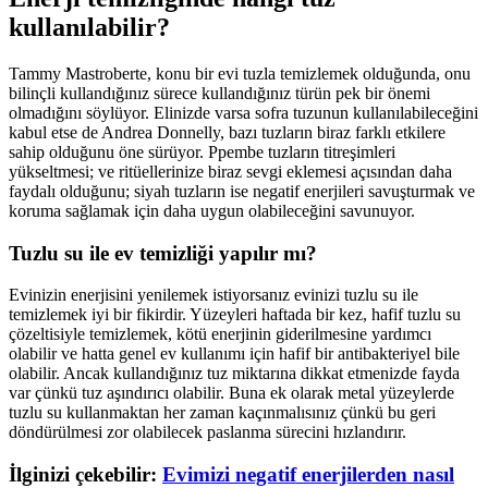
kullanılabilir?
Tammy Mastroberte, konu bir evi tuzla temizlemek olduğunda, onu
bilinçli kullandığınız sürece kullandığınız türün pek bir önemi
olmadığını söylüyor. Elinizde varsa sofra tuzunun kullanılabileceğini
kabul etse de Andrea Donnelly, bazı tuzların biraz farklı etkilere
sahip olduğunu öne sürüyor. Ppembe tuzların titreşimleri
yükseltmesi; ve ritüellerinize biraz sevgi eklemesi açısından daha
faydalı olduğunu; siyah tuzların ise negatif enerjileri savuşturmak ve
koruma sağlamak için daha uygun olabileceğini savunuyor.
Tuzlu su ile ev temizliği yapılır mı?
Evinizin enerjisini yenilemek istiyorsanız evinizi tuzlu su ile
temizlemek iyi bir fikirdir. Yüzeyleri haftada bir kez, hafif tuzlu su
çözeltisiyle temizlemek, kötü enerjinin giderilmesine yardımcı
olabilir ve hatta genel ev kullanımı için hafif bir antibakteriyel bile
olabilir. Ancak kullandığınız tuz miktarına dikkat etmenizde fayda
var çünkü tuz aşındırıcı olabilir. Buna ek olarak metal yüzeylerde
tuzlu su kullanmaktan her zaman kaçınmalısınız çünkü bu geri
döndürülmesi zor olabilecek paslanma sürecini hızlandırır.
İlginizi çekebilir:
Evimizi negatif enerjilerden nasıl