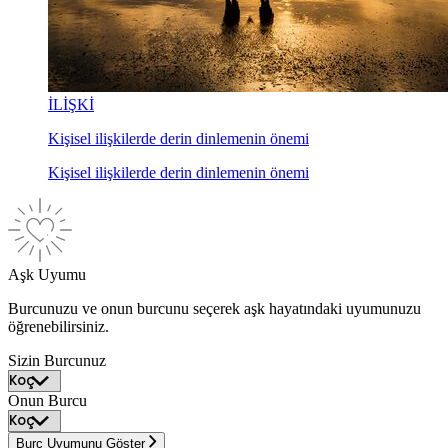
İLİŞKİ
Kişisel ilişkilerde derin dinlemenin önemi
Kişisel ilişkilerde derin dinlemenin önemi
Aşk Uyumu
Burcunuzu ve onun burcunu seçerek aşk hayatındaki uyumunuzu
öğrenebilirsiniz.
Sizin Burcunuz
Onun Burcu
Burç Uyumunu Göster