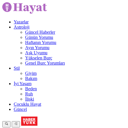
Yazarlar
Astroloji
Güncel Haberler
Günün Yorumu
Haftanın Yorumu
Ayın Yorumu
Aşk Uyumu
Yükselen Burç
Genel Burç Yorumları
Stil
Giyim
Bakım
İyi Yaşam
Beden
Ruh
İlişki
Çocuklu Hayat
Güncel