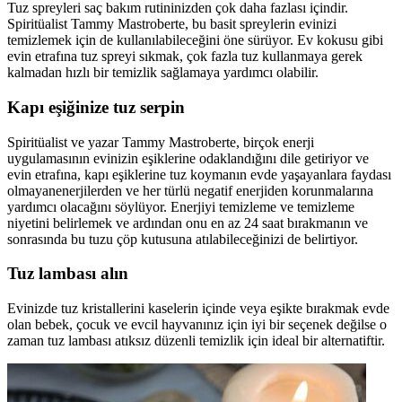
Tuz spreyleri saç bakım rutininizden çok daha fazlası içindir.
Spiritüalist Tammy Mastroberte, bu basit spreylerin evinizi
temizlemek için de kullanılabileceğini öne sürüyor. Ev kokusu gibi
evin etrafına tuz spreyi sıkmak, çok fazla tuz kullanmaya gerek
kalmadan hızlı bir temizlik sağlamaya yardımcı olabilir.
Kapı eşiğinize tuz serpin
Spiritüalist ve yazar Tammy Mastroberte, birçok enerji
uygulamasının evinizin eşiklerine odaklandığını dile getiriyor ve
evin etrafına, kapı eşiklerine tuz koymanın evde yaşayanlara faydası
olmayanenerjilerden ve her türlü negatif enerjiden korunmalarına
yardımcı olacağını söylüyor. Enerjiyi temizleme ve temizleme
niyetini belirlemek ve ardından onu en az 24 saat bırakmanın ve
sonrasında bu tuzu çöp kutusuna atılabileceğinizi de belirtiyor.
Tuz lambası alın
Evinizde tuz kristallerini kaselerin içinde veya eşikte bırakmak evde
olan bebek, çocuk ve evcil hayvanınız için iyi bir seçenek değilse o
zaman tuz lambası atıksız düzenli temizlik için ideal bir alternatiftir.