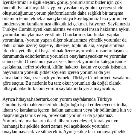
İçeriklerimiz ile ilgili eleştiri, görüş, yorumlarınız bizler için çok
önemli. Fakat karşılıklı saygı ve yasalara uygunluk çerçevesinde
oluşturduğumuz yorum platformlarında daha sağlıklı bir tartışma
ortamını temin etmek amacıyla ortaya koyduğumuz bazı yorum ve
moderasyon kurallarımıza dikkatinizi çekmek istiyoruz. Sayfamızda
Türkiye Cumhuriyeti kanunlarına ve evrensel insan haklarına aykırı
yorumlar onaylanmaz ve silinir. Okurlarımız tarafından yapılan
yorumların, (yorum yapan diğer okurlarımıza yönelik yorumlar da
dahil olmak üzere) kişilere, ülkelere, topluluklara, sosyal sınıflara
ırk, cinsiyet, din, dil başta olmak üzere ayrımcılık unsurları taşıması
durumunda editörlerimiz yorumları onaylamayacaktır ve yorumlar
silinecektir. Onaylanmayacak ve silinecek yorumlar kategorisinde
aşağılama, nefret söylemi, küfür, hakaret, kadın ve çocuk istismarı,
hayvanlara yönelik şiddet söylemi içeren yorumlar da yer
almaktadır. Suçu ve suçluyu övmek, Türkiye Cumhuriyeti yasalarına
göre suçtur. Bu nedenle bu tarz okur yorumları da doğal olarak
hthayat.haberturk.com yorum sayfalarında yer almayacaktır.
Ayrıca hthayat.haberturk.com yorum sayfalarında Türkiye
Cumhuriyeti mahkemelerinde doğruluğu ispat edilemeyecek iddia,
itham ve karalama içeren, halkın tamamını veya bir bölümünü kin ve
düşmanlığa tahrik eden, provokatif yorumlar da yapılamaz.
Yorumlarda markaların ticari itibarını zedeleyici, karalayıcı ve
herhangi bir şekilde ticari zarara yol açabilecek yorumlar
onaylanmayacak ve silinecektir. Aynı şekilde bir markaya yönelik