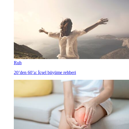
Ruh
20’den 60’a: İçsel büyüme rehberi