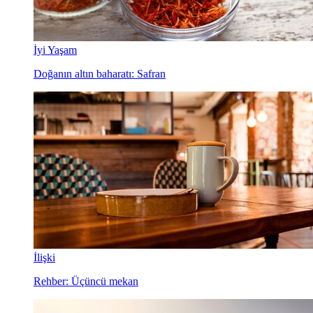
İyi Yaşam
Doğanın altın baharatı: Safran
İlişki
Rehber: Üçüncü mekan