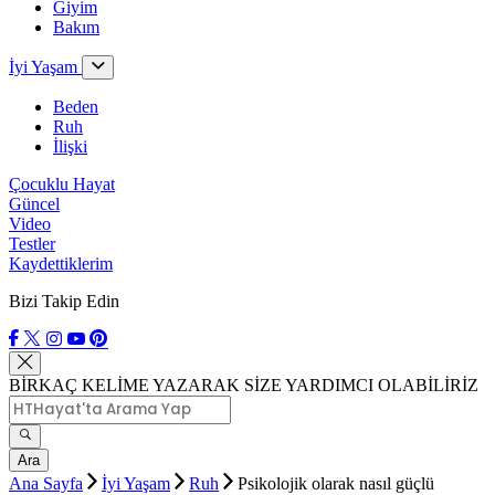
Giyim
Bakım
İyi Yaşam
Beden
Ruh
İlişki
Çocuklu Hayat
Güncel
Video
Testler
Kaydettiklerim
Bizi Takip Edin
BİRKAÇ KELİME YAZARAK SİZE YARDIMCI OLABİLİRİZ
Ara
Ana Sayfa
İyi Yaşam
Ruh
Psikolojik olarak nasıl güçlü