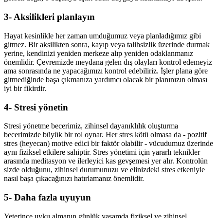
3- Aksilikleri planlayın
Hayat kesinlikle her zaman umduğumuz veya planladığımız gibi
gitmez. Bir aksilikten sonra, kayıp veya talihsizlik üzerinde durmak
yerine, kendinizi yeniden merkeze alıp yeniden odaklanmanız
önemlidir. Çevremizde meydana gelen dış olayları kontrol edemeyiz
ama sonrasında ne yapacağımızı kontrol edebiliriz. İşler plana göre
gitmediğinde başa çıkmanıza yardımcı olacak bir planınızın olması
iyi bir fikirdir.
4- Stresi yönetin
Stresi yönetme becerimiz, zihinsel dayanıklılık oluşturma
becerimizde büyük bir rol oynar. Her stres kötü olmasa da - pozitif
stres (heyecan) motive edici bir faktör olabilir - vücudumuz üzerinde
aynı fiziksel etkilere sahiptir. Stres yönetimi için yararlı teknikler
arasında meditasyon ve ilerleyici kas gevşemesi yer alır. Kontrolün
sizde olduğunu, zihinsel durumunuzu ve elinizdeki stres etkeniyle
nasıl başa çıkacağınızı hatırlamanız önemlidir.
5- Daha fazla uyuyun
Yeterince uyku almanın günlük yaşamda fiziksel ve zihinsel