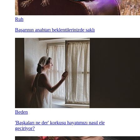
Ruh
Başarının anahtarı beklentilerinizde saklı
Beden
'Başkaları ne der' korkusu hayatımızı nasıl ele
geçiriyor?