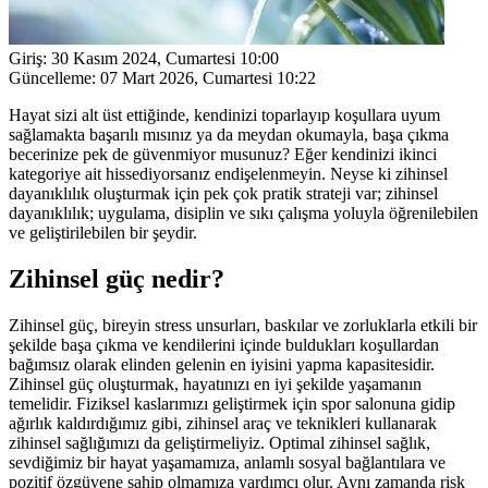
Giriş:
30 Kasım 2024, Cumartesi 10:00
Güncelleme:
07 Mart 2026, Cumartesi 10:22
Hayat sizi alt üst ettiğinde, kendinizi toparlayıp koşullara uyum
sağlamakta başarılı mısınız ya da meydan okumayla, başa çıkma
becerinize pek de güvenmiyor musunuz? Eğer kendinizi ikinci
kategoriye ait hissediyorsanız endişelenmeyin. Neyse ki zihinsel
dayanıklılık oluşturmak için pek çok pratik strateji var; zihinsel
dayanıklılık; uygulama, disiplin ve sıkı çalışma yoluyla öğrenilebilen
ve geliştirilebilen bir şeydir.
Zihinsel güç nedir?
Zihinsel güç, bireyin stress unsurları, baskılar ve zorluklarla etkili bir
şekilde başa çıkma ve kendilerini içinde buldukları koşullardan
bağımsız olarak elinden gelenin en iyisini yapma kapasitesidir.
Zihinsel güç oluşturmak, hayatınızı en iyi şekilde yaşamanın
temelidir. Fiziksel kaslarımızı geliştirmek için spor salonuna gidip
ağırlık kaldırdığımız gibi, zihinsel araç ve teknikleri kullanarak
zihinsel sağlığımızı da geliştirmeliyiz. Optimal zihinsel sağlık,
sevdiğimiz bir hayat yaşamamıza, anlamlı sosyal bağlantılara ve
pozitif özgüvene sahip olmamıza yardımcı olur. Aynı zamanda risk