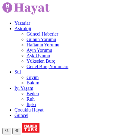
Yazarlar
Astroloji
Güncel Haberler
Günün Yorumu
Haftanın Yorumu
Ayın Yorumu
Aşk Uyumu
Yükselen Burç
Genel Burç Yorumları
Stil
Giyim
Bakım
İyi Yaşam
Beden
Ruh
İlişki
Çocuklu Hayat
Güncel