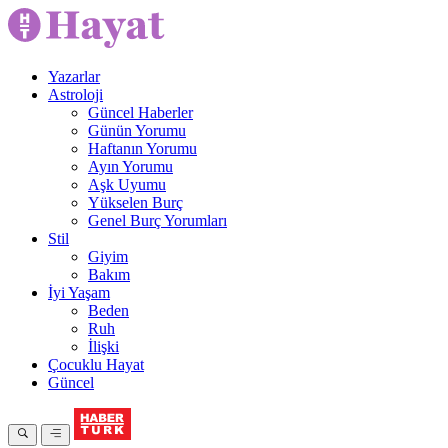
Yazarlar
Astroloji
Güncel Haberler
Günün Yorumu
Haftanın Yorumu
Ayın Yorumu
Aşk Uyumu
Yükselen Burç
Genel Burç Yorumları
Stil
Giyim
Bakım
İyi Yaşam
Beden
Ruh
İlişki
Çocuklu Hayat
Güncel