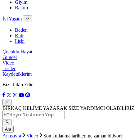
Giyim
Bakım
İyi Yaşam
Beden
Ruh
İlişki
Çocuklu Hayat
Güncel
Video
Testler
Kaydettiklerim
Bizi Takip Edin
BİRKAÇ KELİME YAZARAK SİZE YARDIMCI OLABİLİRİZ
Ara
Anasayfa
Video
Son kullanma tarihleri ne zaman bitiyor?