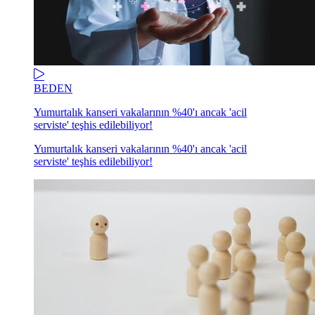
BEDEN
Yumurtalık kanseri vakalarının %40'ı ancak 'acil
serviste' teşhis edilebiliyor!
Yumurtalık kanseri vakalarının %40'ı ancak 'acil
serviste' teşhis edilebiliyor!