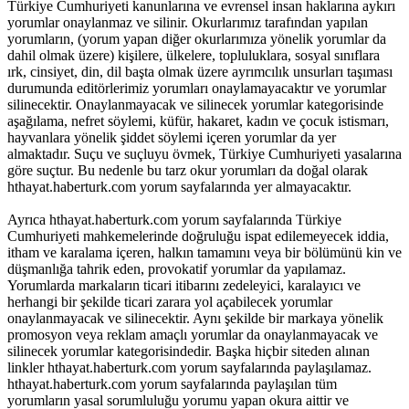
Türkiye Cumhuriyeti kanunlarına ve evrensel insan haklarına aykırı
yorumlar onaylanmaz ve silinir. Okurlarımız tarafından yapılan
yorumların, (yorum yapan diğer okurlarımıza yönelik yorumlar da
dahil olmak üzere) kişilere, ülkelere, topluluklara, sosyal sınıflara
ırk, cinsiyet, din, dil başta olmak üzere ayrımcılık unsurları taşıması
durumunda editörlerimiz yorumları onaylamayacaktır ve yorumlar
silinecektir. Onaylanmayacak ve silinecek yorumlar kategorisinde
aşağılama, nefret söylemi, küfür, hakaret, kadın ve çocuk istismarı,
hayvanlara yönelik şiddet söylemi içeren yorumlar da yer
almaktadır. Suçu ve suçluyu övmek, Türkiye Cumhuriyeti yasalarına
göre suçtur. Bu nedenle bu tarz okur yorumları da doğal olarak
hthayat.haberturk.com yorum sayfalarında yer almayacaktır.
Ayrıca hthayat.haberturk.com yorum sayfalarında Türkiye
Cumhuriyeti mahkemelerinde doğruluğu ispat edilemeyecek iddia,
itham ve karalama içeren, halkın tamamını veya bir bölümünü kin ve
düşmanlığa tahrik eden, provokatif yorumlar da yapılamaz.
Yorumlarda markaların ticari itibarını zedeleyici, karalayıcı ve
herhangi bir şekilde ticari zarara yol açabilecek yorumlar
onaylanmayacak ve silinecektir. Aynı şekilde bir markaya yönelik
promosyon veya reklam amaçlı yorumlar da onaylanmayacak ve
silinecek yorumlar kategorisindedir. Başka hiçbir siteden alınan
linkler hthayat.haberturk.com yorum sayfalarında paylaşılamaz.
hthayat.haberturk.com yorum sayfalarında paylaşılan tüm
yorumların yasal sorumluluğu yorumu yapan okura aittir ve