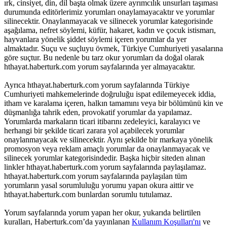
ırk, cinsiyet, din, dil başta olmak üzere ayrımcılık unsurları taşıması
durumunda editörlerimiz yorumları onaylamayacaktır ve yorumlar
silinecektir. Onaylanmayacak ve silinecek yorumlar kategorisinde
aşağılama, nefret söylemi, küfür, hakaret, kadın ve çocuk istismarı,
hayvanlara yönelik şiddet söylemi içeren yorumlar da yer
almaktadır. Suçu ve suçluyu övmek, Türkiye Cumhuriyeti yasalarına
göre suçtur. Bu nedenle bu tarz okur yorumları da doğal olarak
hthayat.haberturk.com yorum sayfalarında yer almayacaktır.
Ayrıca hthayat.haberturk.com yorum sayfalarında Türkiye
Cumhuriyeti mahkemelerinde doğruluğu ispat edilemeyecek iddia,
itham ve karalama içeren, halkın tamamını veya bir bölümünü kin ve
düşmanlığa tahrik eden, provokatif yorumlar da yapılamaz.
Yorumlarda markaların ticari itibarını zedeleyici, karalayıcı ve
herhangi bir şekilde ticari zarara yol açabilecek yorumlar
onaylanmayacak ve silinecektir. Aynı şekilde bir markaya yönelik
promosyon veya reklam amaçlı yorumlar da onaylanmayacak ve
silinecek yorumlar kategorisindedir. Başka hiçbir siteden alınan
linkler hthayat.haberturk.com yorum sayfalarında paylaşılamaz.
hthayat.haberturk.com yorum sayfalarında paylaşılan tüm
yorumların yasal sorumluluğu yorumu yapan okura aittir ve
hthayat.haberturk.com bunlardan sorumlu tutulamaz.
Yorum sayfalarında yorum yapan her okur, yukarıda belirtilen
kuralları, Haberturk.com’da yayınlanan
Kullanım Koşulları'nı
ve