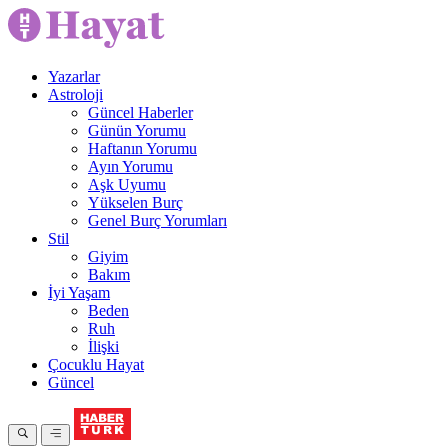
Yazarlar
Astroloji
Güncel Haberler
Günün Yorumu
Haftanın Yorumu
Ayın Yorumu
Aşk Uyumu
Yükselen Burç
Genel Burç Yorumları
Stil
Giyim
Bakım
İyi Yaşam
Beden
Ruh
İlişki
Çocuklu Hayat
Güncel