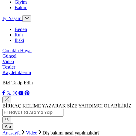
Giyim
Bakım
İyi Yaşam
Beden
Ruh
İlişki
Çocuklu Hayat
Güncel
Video
Testler
Kaydettiklerim
Bizi Takip Edin
BİRKAÇ KELİME YAZARAK SİZE YARDIMCI OLABİLİRİZ
Ara
Anasayfa
Video
Diş bakımı nasıl yapılmalıdır?