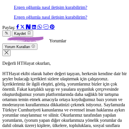
Ergen oğlumla nasıl iletişim kurabilirim?
Ergen oğlumla nasıl iletişim kurabilirim?
Paylaş:
Kaydet
Yorumlar
Yorum Kuralları
Değerli HTHayat okurları,
HTHayat ekibi olarak haber değeri taşıyan, herkesin kendine dair bir
şeyler bulacağı içerikleri sizlere ulaştırmak için çalışıyoruz.
İçeriklerimiz ile ilgili eleştiri, görüş, yorumlarınız bizler için çok
önemli. Fakat karşılıklı saygı ve yasalara uygunluk çerçevesinde
oluşturduğumuz yorum platformlarında daha sağlıklı bir tartışma
ortamını temin etmek amacıyla ortaya koyduğumuz bazı yorum ve
moderasyon kurallarımıza dikkatinizi çekmek istiyoruz. Sayfamızda
Türkiye Cumhuriyeti kanunlarına ve evrensel insan haklarına aykırı
yorumlar onaylanmaz ve silinir. Okurlarımız tarafından yapılan
yorumların, (yorum yapan diğer okurlarımıza yönelik yorumlar da
dahil olmak üzere) kişilere, ülkelere, topluluklara, sosyal sınıflara