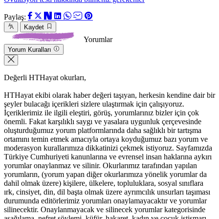
Paylaş:
Kaydet
Yorumlar
Yorum Kuralları
Değerli HTHayat okurları,
HTHayat ekibi olarak haber değeri taşıyan, herkesin kendine dair bir
şeyler bulacağı içerikleri sizlere ulaştırmak için çalışıyoruz.
İçeriklerimiz ile ilgili eleştiri, görüş, yorumlarınız bizler için çok
önemli. Fakat karşılıklı saygı ve yasalara uygunluk çerçevesinde
oluşturduğumuz yorum platformlarında daha sağlıklı bir tartışma
ortamını temin etmek amacıyla ortaya koyduğumuz bazı yorum ve
moderasyon kurallarımıza dikkatinizi çekmek istiyoruz. Sayfamızda
Türkiye Cumhuriyeti kanunlarına ve evrensel insan haklarına aykırı
yorumlar onaylanmaz ve silinir. Okurlarımız tarafından yapılan
yorumların, (yorum yapan diğer okurlarımıza yönelik yorumlar da
dahil olmak üzere) kişilere, ülkelere, topluluklara, sosyal sınıflara
ırk, cinsiyet, din, dil başta olmak üzere ayrımcılık unsurları taşıması
durumunda editörlerimiz yorumları onaylamayacaktır ve yorumlar
silinecektir. Onaylanmayacak ve silinecek yorumlar kategorisinde
aşağılama, nefret söylemi, küfür, hakaret, kadın ve çocuk istismarı,