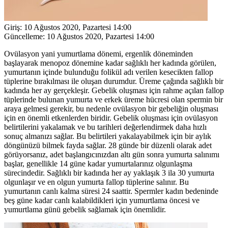
Giriş:
10 Ağustos 2020, Pazartesi 14:00
Güncelleme:
10 Ağustos 2020, Pazartesi 14:00
Ovülasyon yani yumurtlama dönemi, ergenlik döneminden
başlayarak menopoz dönemine kadar sağlıklı her kadında görülen,
yumurtanın içinde bulunduğu folikül adı verilen kesecikten fallop
tüplerine bırakılması ile oluşan durumdur. Üreme çağında sağlıklı bir
kadında her ay gerçekleşir. Gebelik oluşması için rahme açılan fallop
tüplerinde bulunan yumurta ve erkek üreme hücresi olan spermin bir
araya gelmesi gerekir, bu nedenle ovülasyon bir gebeliğin oluşması
için en önemli etkenlerden biridir. Gebelik oluşması için ovülasyon
belirtilerini yakalamak ve bu tarihleri değerlendirmek daha hızlı
sonuç almanızı sağlar. Bu belirtileri yakalayabilmek için bir aylık
döngünüzü bilmek fayda sağlar. 28 günde bir düzenli olarak adet
görüyorsanız, adet başlangıcınızdan altı gün sonra yumurta salınımı
başlar, genellikle 14 güne kadar yumurtalarınız olgunlaşma
sürecindedir. Sağlıklı bir kadında her ay yaklaşık 3 ila 30 yumurta
olgunlaşır ve en olgun yumurta fallop tüplerine salınır. Bu
yumurtanın canlı kalma süresi 24 saattir. Spermler kadın bedeninde
beş güne kadar canlı kalabildikleri için yumurtlama öncesi ve
yumurtlama günü gebelik sağlamak için önemlidir.