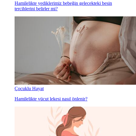
Hamilelikte yediklerimiz bebeğin gelecekteki besin
tercihlerini belirler mi?
Çocuklu Hayat
Hamilelikte vücut lekesi nasıl önlenir?