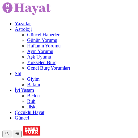
Yazarlar
Astroloji
Güncel Haberler
Günün Yorumu
Haftanın Yorumu
Ayın Yorumu
Aşk Uyumu
Yükselen Burç
Genel Burç Yorumları
Stil
Giyim
Bakım
İyi Yaşam
Beden
Ruh
İlişki
Çocuklu Hayat
Güncel