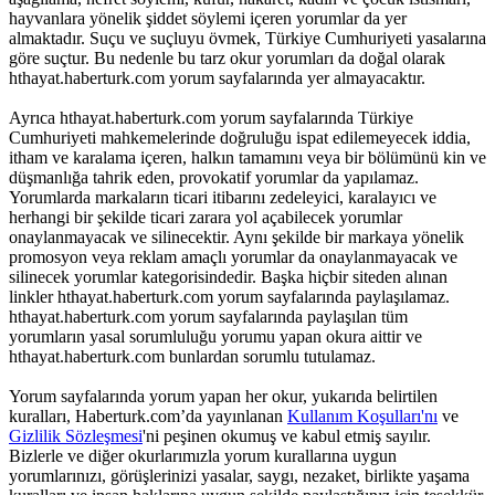
hayvanlara yönelik şiddet söylemi içeren yorumlar da yer
almaktadır. Suçu ve suçluyu övmek, Türkiye Cumhuriyeti yasalarına
göre suçtur. Bu nedenle bu tarz okur yorumları da doğal olarak
hthayat.haberturk.com yorum sayfalarında yer almayacaktır.
Ayrıca hthayat.haberturk.com yorum sayfalarında Türkiye
Cumhuriyeti mahkemelerinde doğruluğu ispat edilemeyecek iddia,
itham ve karalama içeren, halkın tamamını veya bir bölümünü kin ve
düşmanlığa tahrik eden, provokatif yorumlar da yapılamaz.
Yorumlarda markaların ticari itibarını zedeleyici, karalayıcı ve
herhangi bir şekilde ticari zarara yol açabilecek yorumlar
onaylanmayacak ve silinecektir. Aynı şekilde bir markaya yönelik
promosyon veya reklam amaçlı yorumlar da onaylanmayacak ve
silinecek yorumlar kategorisindedir. Başka hiçbir siteden alınan
linkler hthayat.haberturk.com yorum sayfalarında paylaşılamaz.
hthayat.haberturk.com yorum sayfalarında paylaşılan tüm
yorumların yasal sorumluluğu yorumu yapan okura aittir ve
hthayat.haberturk.com bunlardan sorumlu tutulamaz.
Yorum sayfalarında yorum yapan her okur, yukarıda belirtilen
kuralları, Haberturk.com’da yayınlanan
Kullanım Koşulları'nı
ve
Gizlilik Sözleşmesi
'ni peşinen okumuş ve kabul etmiş sayılır.
Bizlerle ve diğer okurlarımızla yorum kurallarına uygun
yorumlarınızı, görüşlerinizi yasalar, saygı, nezaket, birlikte yaşama