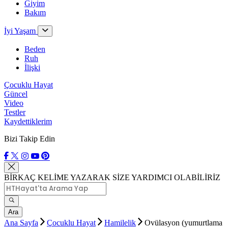
Giyim
Bakım
İyi Yaşam
Beden
Ruh
İlişki
Çocuklu Hayat
Güncel
Video
Testler
Kaydettiklerim
Bizi Takip Edin
BİRKAÇ KELİME YAZARAK SİZE YARDIMCI OLABİLİRİZ
Ara
Ana Sayfa
Çocuklu Hayat
Hamilelik
Ovülasyon (yumurtlama