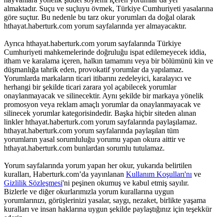
almaktadır. Suçu ve suçluyu övmek, Türkiye Cumhuriyeti yasalarına
göre suçtur. Bu nedenle bu tarz okur yorumları da doğal olarak
hthayat.haberturk.com yorum sayfalarında yer almayacaktır.
Ayrıca hthayat.haberturk.com yorum sayfalarında Türkiye
Cumhuriyeti mahkemelerinde doğruluğu ispat edilemeyecek iddia,
itham ve karalama içeren, halkın tamamını veya bir bölümünü kin ve
düşmanlığa tahrik eden, provokatif yorumlar da yapılamaz.
Yorumlarda markaların ticari itibarını zedeleyici, karalayıcı ve
herhangi bir şekilde ticari zarara yol açabilecek yorumlar
onaylanmayacak ve silinecektir. Aynı şekilde bir markaya yönelik
promosyon veya reklam amaçlı yorumlar da onaylanmayacak ve
silinecek yorumlar kategorisindedir. Başka hiçbir siteden alınan
linkler hthayat.haberturk.com yorum sayfalarında paylaşılamaz.
hthayat.haberturk.com yorum sayfalarında paylaşılan tüm
yorumların yasal sorumluluğu yorumu yapan okura aittir ve
hthayat.haberturk.com bunlardan sorumlu tutulamaz.
Yorum sayfalarında yorum yapan her okur, yukarıda belirtilen
kuralları, Haberturk.com’da yayınlanan
Kullanım Koşulları'nı
ve
Gizlilik Sözleşmesi
'ni peşinen okumuş ve kabul etmiş sayılır.
Bizlerle ve diğer okurlarımızla yorum kurallarına uygun
yorumlarınızı, görüşlerinizi yasalar, saygı, nezaket, birlikte yaşama
kuralları ve insan haklarına uygun şekilde paylaştığınız için teşekkür