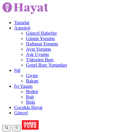
Yazarlar
Astroloji
Güncel Haberler
Günün Yorumu
Haftanın Yorumu
Ayın Yorumu
Aşk Uyumu
Yükselen Burç
Genel Burç Yorumları
Stil
Giyim
Bakım
İyi Yaşam
Beden
Ruh
İlişki
Çocuklu Hayat
Güncel