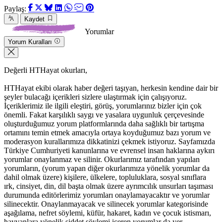
Paylaş:
Kaydet
Yorumlar
Yorum Kuralları
Değerli HTHayat okurları,
HTHayat ekibi olarak haber değeri taşıyan, herkesin kendine dair bir
şeyler bulacağı içerikleri sizlere ulaştırmak için çalışıyoruz.
İçeriklerimiz ile ilgili eleştiri, görüş, yorumlarınız bizler için çok
önemli. Fakat karşılıklı saygı ve yasalara uygunluk çerçevesinde
oluşturduğumuz yorum platformlarında daha sağlıklı bir tartışma
ortamını temin etmek amacıyla ortaya koyduğumuz bazı yorum ve
moderasyon kurallarımıza dikkatinizi çekmek istiyoruz. Sayfamızda
Türkiye Cumhuriyeti kanunlarına ve evrensel insan haklarına aykırı
yorumlar onaylanmaz ve silinir. Okurlarımız tarafından yapılan
yorumların, (yorum yapan diğer okurlarımıza yönelik yorumlar da
dahil olmak üzere) kişilere, ülkelere, topluluklara, sosyal sınıflara
ırk, cinsiyet, din, dil başta olmak üzere ayrımcılık unsurları taşıması
durumunda editörlerimiz yorumları onaylamayacaktır ve yorumlar
silinecektir. Onaylanmayacak ve silinecek yorumlar kategorisinde
aşağılama, nefret söylemi, küfür, hakaret, kadın ve çocuk istismarı,
hayvanlara yönelik şiddet söylemi içeren yorumlar da yer