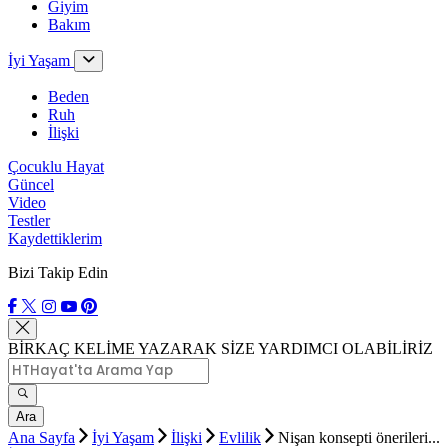
Giyim
Bakım
İyi Yaşam
Beden
Ruh
İlişki
Çocuklu Hayat
Güncel
Video
Testler
Kaydettiklerim
Bizi Takip Edin
BİRKAÇ KELİME YAZARAK SİZE YARDIMCI OLABİLİRİZ
Ara
Ana Sayfa
İyi Yaşam
İlişki
Evlilik
Nişan konsepti önerileri...