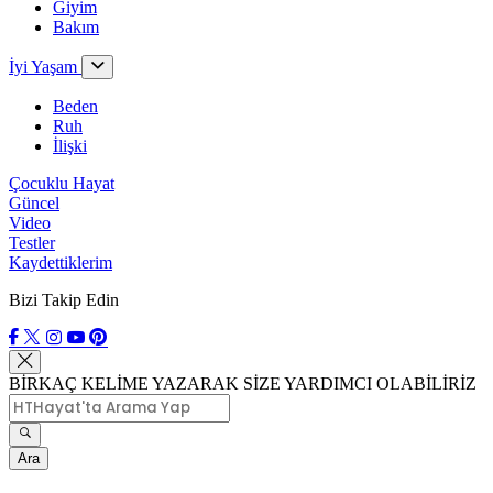
Giyim
Bakım
İyi Yaşam
Beden
Ruh
İlişki
Çocuklu Hayat
Güncel
Video
Testler
Kaydettiklerim
Bizi Takip Edin
BİRKAÇ KELİME YAZARAK SİZE YARDIMCI OLABİLİRİZ
Ara