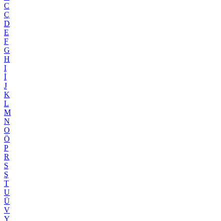
C
Ç
D
E
F
G
H
I
İ
J
K
L
M
N
O
Ö
P
R
S
Ş
T
U
Ü
V
Y