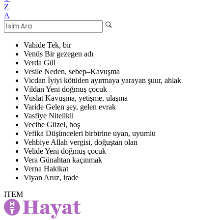
Z
A
Vahide
Tek, bir
Venüs
Bir gezegen adı
Verda
Gül
Vesile
Neden, sebep–Kavuşma
Vicdan
İyiyi kötüden ayırmaya yarayan şuur, ahlak
Vildan
Yeni doğmuş çocuk
Vuslat
Kavuşma, yetişme, ulaşma
Varide
Gelen şey, gelen evrak
Vasfiye
Nitelikli
Vecihe
Güzel, hoş
Vefika
Düşünceleri birbirine uyan, uyumlu
Vehbiye
Allah vergisi, doğuştan olan
Velide
Yeni doğmuş çocuk
Vera
Günahtan kaçınmak
Verna
Hakikat
Viyan
Aruz, irade
ITEM