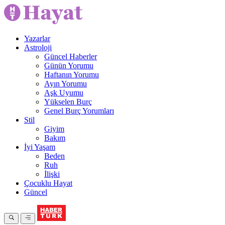
Yazarlar
Astroloji
Güncel Haberler
Günün Yorumu
Haftanın Yorumu
Ayın Yorumu
Aşk Uyumu
Yükselen Burç
Genel Burç Yorumları
Stil
Giyim
Bakım
İyi Yaşam
Beden
Ruh
İlişki
Çocuklu Hayat
Güncel