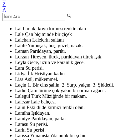
Z
A
Lal
Parlak, koyu kırmızı renkte olan.
Lale
Çan biçiminde bir çiçek
Lalehan
Lalelerin sultanı
Latife
Yumuşak, hoş, güzel, nazik.
Leman
Parıldayan, parıltı.
Lerzan
Titreyen, titrek, parıldayan titrek ışık.
Leyla
Gece, uzun ve karanlık gece.
Lara
Su perisi.
Lidya
İlk Hristiyan kadın.
Lisa
Asil, mükemmel.
Laçin
1. Bir cins şahin. 2. Sarp, yalçın. 3. Şiddetli.
Ladin
Çam türüne çok yakın bir orman ağacı .
Lalegül
Türk Müziğinde bir makam.
Lalezar
Lale bahçesi
Lalin
Eski dilde kirmizi renkli olan.
Lamiha
Işıldayan.
Lamiye
Parıldayan, parlak.
Larasu
Su perisi.
Larin
Su perisi .
Larissa
Yunanistan'da antik bir şehir.