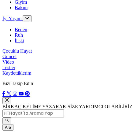
Giyim
Bakım
İyi Yaşam
Beden
Ruh
İlişki
Çocuklu Hayat
Güncel
Video
Testler
Kaydettiklerim
Bizi Takip Edin
BİRKAÇ KELİME YAZARAK SİZE YARDIMCI OLABİLİRİZ
Ara