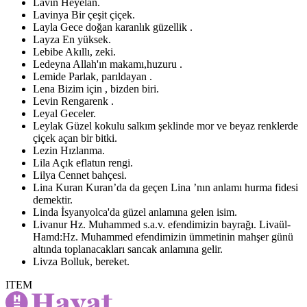
Lavin
Heyelan.
Lavinya
Bir çeşit çiçek.
Layla
Gece doğan karanlık güzellik .
Layza
En yüksek.
Lebibe
Akıllı, zeki.
Ledeyna
Allah'ın makamı,huzuru .
Lemide
Parlak, parıldayan .
Lena
Bizim için , bizden biri.
Levin
Rengarenk .
Leyal
Geceler.
Leylak
Güzel kokulu salkım şeklinde mor ve beyaz renklerde
çiçek açan bir bitki.
Lezin
Hızlanma.
Lila
Açık eflatun rengi.
Lilya
Cennet bahçesi.
Lina Kuran
Kuran’da da geçen Lina ’nın anlamı hurma fidesi
demektir.
Linda
İsyanyolca'da güzel anlamına gelen isim.
Livanur
Hz. Muhammed s.a.v. efendimizin bayrağı. Livaül-
Hamd:Hz. Muhammed efendimizin ümmetinin mahşer günü
altında toplanacakları sancak anlamına gelir.
Livza
Bolluk, bereket.
ITEM