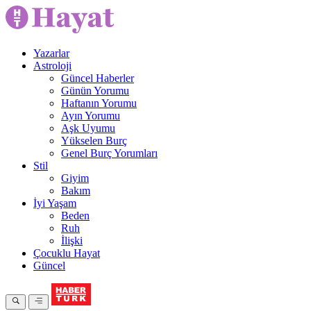
Yazarlar
Astroloji
Güncel Haberler
Günün Yorumu
Haftanın Yorumu
Ayın Yorumu
Aşk Uyumu
Yükselen Burç
Genel Burç Yorumları
Stil
Giyim
Bakım
İyi Yaşam
Beden
Ruh
İlişki
Çocuklu Hayat
Güncel