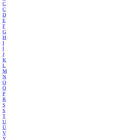
C
Ç
D
E
F
G
H
I
İ
J
K
L
M
N
O
Ö
P
R
S
Ş
T
U
Ü
V
Y