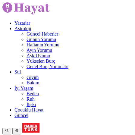
Yazarlar
Astroloji
Güncel Haberler
Günün Yorumu
Haftanın Yorumu
Ayın Yorumu
Aşk Uyumu
Yükselen Burç
Genel Burç Yorumları
Stil
Giyim
Bakım
İyi Yaşam
Beden
Ruh
İlişki
Çocuklu Hayat
Güncel