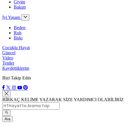
Giyim
Bakım
İyi Yaşam
Beden
Ruh
İlişki
Çocuklu Hayat
Güncel
Video
Testler
Kaydettiklerim
Bizi Takip Edin
BİRKAÇ KELİME YAZARAK SİZE YARDIMCI OLABİLİRİZ
Ara