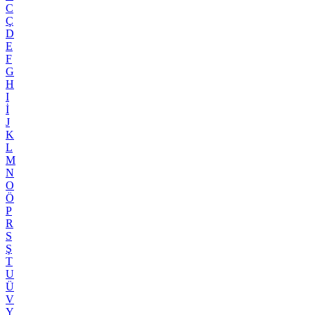
C
Ç
D
E
F
G
H
I
İ
J
K
L
M
N
O
Ö
P
R
S
Ş
T
U
Ü
V
Y