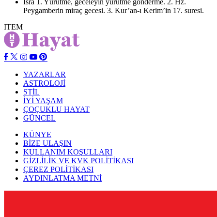
İsra
1. Yürütme, geceleyin yürütme gönderme. 2. Hz.
Peygamberin miraç gecesi. 3. Kur’an-ı Kerim’in 17. suresi.
ITEM
YAZARLAR
ASTROLOJİ
STİL
İYİ YAŞAM
ÇOÇUKLU HAYAT
GÜNCEL
KÜNYE
BİZE ULAŞIN
KULLANIM KOŞULLARI
GİZLİLİK VE KVK POLİTİKASI
ÇEREZ POLİTİKASI
AYDINLATMA METNİ