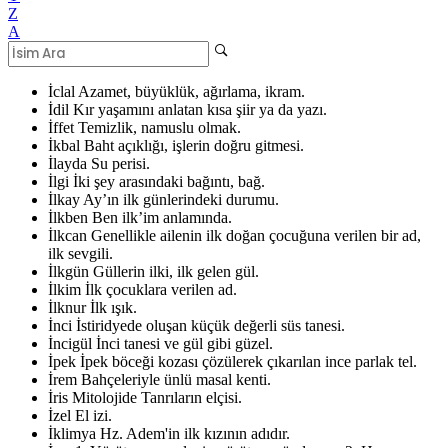
Z
A
İclal
Azamet, büyüklük, ağırlama, ikram.
İdil
Kır yaşamını anlatan kısa şiir ya da yazı.
İffet
Temizlik, namuslu olmak.
İkbal
Baht açıklığı, işlerin doğru gitmesi.
İlayda
Su perisi.
İlgi
İki şey arasındaki bağıntı, bağ.
İlkay
Ay’ın ilk günlerindeki durumu.
İlkben
Ben ilk’im anlamında.
İlkcan
Genellikle ailenin ilk doğan çocuğuna verilen bir ad,
ilk sevgili.
İlkgün
Güllerin ilki, ilk gelen gül.
İlkim
İlk çocuklara verilen ad.
İlknur
İlk ışık.
İnci
İstiridyede oluşan küçük değerli süs tanesi.
İncigül
İnci tanesi ve gül gibi güzel.
İpek
İpek böceği kozası çözülerek çıkarılan ince parlak tel.
İrem
Bahçeleriyle ünlü masal kenti.
İris
Mitolojide Tanrıların elçisi.
İzel
El izi.
İklimya
Hz. Adem'in ilk kızının adıdır.