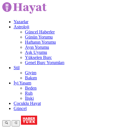
Yazarlar
Astroloji
Güncel Haberler
Günün Yorumu
Haftanın Yorumu
Ayın Yorumu
Aşk Uyumu
Yükselen Burç
Genel Burç Yorumları
Stil
Giyim
Bakım
İyi Yaşam
Beden
Ruh
İlişki
Çocuklu Hayat
Güncel