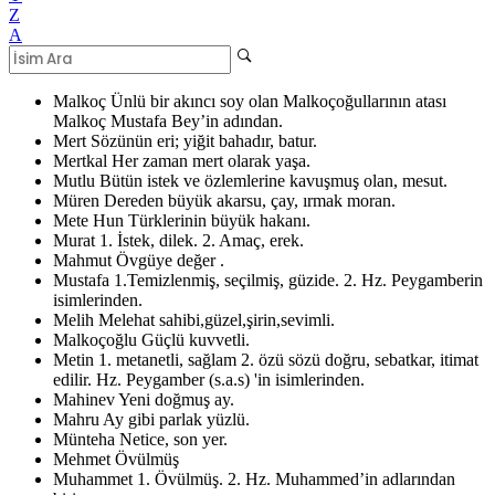
Z
A
Malkoç
Ünlü bir akıncı soy olan Malkoçoğullarının atası
Malkoç Mustafa Bey’in adından.
Mert
Sözünün eri; yiğit bahadır, batur.
Mertkal
Her zaman mert olarak yaşa.
Mutlu
Bütün istek ve özlemlerine kavuşmuş olan, mesut.
Müren
Dereden büyük akarsu, çay, ırmak moran.
Mete
Hun Türklerinin büyük hakanı.
Murat
1. İstek, dilek. 2. Amaç, erek.
Mahmut
Övgüye değer .
Mustafa
1.Temizlenmiş, seçilmiş, güzide. 2. Hz. Peygamberin
isimlerinden.
Melih
Melehat sahibi,güzel,şirin,sevimli.
Malkoçoğlu
Güçlü kuvvetli.
Metin
1. metanetli, sağlam 2. özü sözü doğru, sebatkar, itimat
edilir. Hz. Peygamber (s.a.s) 'in isimlerinden.
Mahinev
Yeni doğmuş ay.
Mahru
Ay gibi parlak yüzlü.
Münteha
Netice, son yer.
Mehmet
Övülmüş
Muhammet
1. Övülmüş. 2. Hz. Muhammed’in adlarından