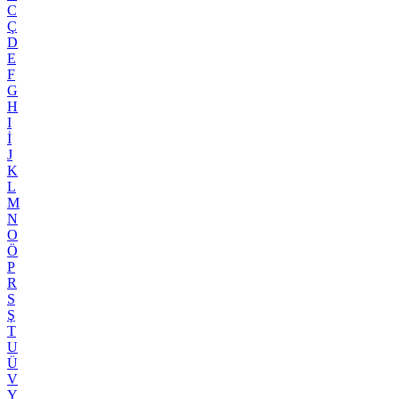
C
Ç
D
E
F
G
H
I
İ
J
K
L
M
N
O
Ö
P
R
S
Ş
T
U
Ü
V
Y