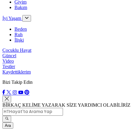
Giyim
Bakım
İyi Yaşam
Beden
Ruh
İlişki
Çocuklu Hayat
Güncel
Video
Testler
Kaydettiklerim
Bizi Takip Edin
BİRKAÇ KELİME YAZARAK SİZE YARDIMCI OLABİLİRİZ
Ara