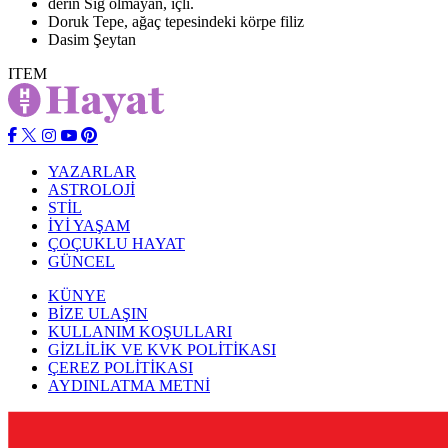
derin
Sığ olmayan, içli.
Doruk
Tepe, ağaç tepesindeki körpe filiz
Dasim
Şeytan
ITEM
YAZARLAR
ASTROLOJİ
STİL
İYİ YAŞAM
ÇOÇUKLU HAYAT
GÜNCEL
KÜNYE
BİZE ULAŞIN
KULLANIM KOŞULLARI
GİZLİLİK VE KVK POLİTİKASI
ÇEREZ POLİTİKASI
AYDINLATMA METNİ