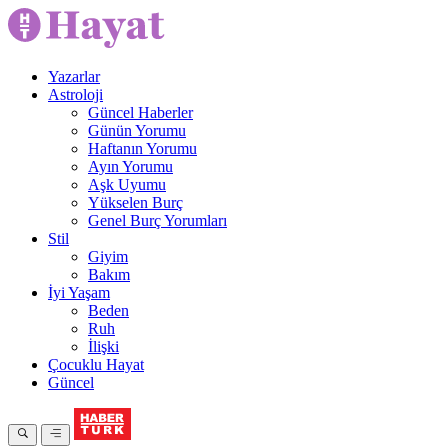
Yazarlar
Astroloji
Güncel Haberler
Günün Yorumu
Haftanın Yorumu
Ayın Yorumu
Aşk Uyumu
Yükselen Burç
Genel Burç Yorumları
Stil
Giyim
Bakım
İyi Yaşam
Beden
Ruh
İlişki
Çocuklu Hayat
Güncel