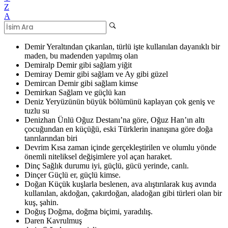
Z
A
Demir
Yeraltından çıkarılan, türlü işte kullanılan dayanıklı bir
maden, bu madenden yapılmış olan
Demiralp
Demir gibi sağlam yiğit
Demiray
Demir gibi sağlam ve Ay gibi güzel
Demircan
Demir gibi sağlam kimse
Demirkan
Sağlam ve güçlü kan
Deniz
Yeryüzünün büyük bölümünü kaplayan çok geniş ve
tuzlu su
Denizhan
Ünlü Oğuz Destanı’na göre, Oğuz Han’ın altı
çocuğundan en küçüğü, eski Türklerin inanışına göre doğa
tanrılarından biri
Devrim
Kısa zaman içinde gerçekleştirilen ve olumlu yönde
önemli niteliksel değişimlere yol açan haraket.
Dinç
Sağlık durumu iyi, güçlü, gücü yerinde, canlı.
Dinçer
Güçlü er, güçlü kimse.
Doğan
Küçük kuşlarla beslenen, ava alıştırılarak kuş avında
kullanılan, akdoğan, çakırdoğan, aladoğan gibi türleri olan bir
kuş, şahin.
Doğuş
Doğma, doğma biçimi, yaradılış.
Daren
Kavrulmuş