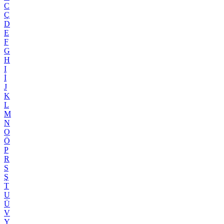
C
Ç
D
E
F
G
H
I
İ
J
K
L
M
N
O
Ö
P
R
S
Ş
T
U
Ü
V
Y