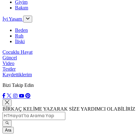
Giyim
Bakım
İyi Yaşam
Beden
Ruh
İlişki
Çocuklu Hayat
Güncel
Video
Testler
Kaydettiklerim
Bizi Takip Edin
BİRKAÇ KELİME YAZARAK SİZE YARDIMCI OLABİLİRİZ
Ara