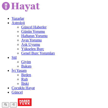
Yazarlar
Astroloji
Güncel Haberler
Günün Yorumu
Haftanın Yorumu
Ayın Yorumu
Aşk Uyumu
Yükselen Burç
Genel Burç Yorumları
Stil
Giyim
Bakım
İyi Yaşam
Beden
Ruh
İlişki
Çocuklu Hayat
Güncel