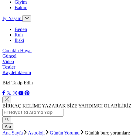
Giyim
Bakım
İyi Yaşam
Beden
Ruh
İlişki
Çocuklu Hayat
Güncel
Video
Testler
Kaydettiklerim
Bizi Takip Edin
BİRKAÇ KELİME YAZARAK SİZE YARDIMCI OLABİLİRİZ
Ara
Ana Sayfa
Astroloji
Günün Yorumu
Günlük burç yorumları: