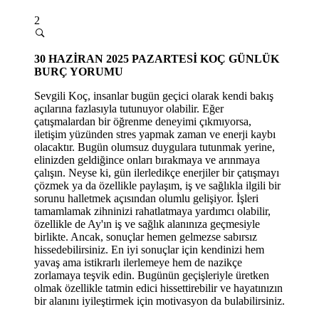
2
30 HAZİRAN 2025 PAZARTESİ
KOÇ GÜNLÜK
BURÇ YORUMU
Sevgili Koç, insanlar bugün geçici olarak kendi bakış
açılarına fazlasıyla tutunuyor olabilir. Eğer
çatışmalardan bir öğrenme deneyimi çıkmıyorsa,
iletişim yüzünden stres yapmak zaman ve enerji kaybı
olacaktır. Bugün olumsuz duygulara tutunmak yerine,
elinizden geldiğince onları bırakmaya ve arınmaya
çalışın. Neyse ki, gün ilerledikçe enerjiler bir çatışmayı
çözmek ya da özellikle paylaşım, iş ve sağlıkla ilgili bir
sorunu halletmek açısından olumlu gelişiyor. İşleri
tamamlamak zihninizi rahatlatmaya yardımcı olabilir,
özellikle de Ay'ın iş ve sağlık alanınıza geçmesiyle
birlikte. Ancak, sonuçlar hemen gelmezse sabırsız
hissedebilirsiniz. En iyi sonuçlar için kendinizi hem
yavaş ama istikrarlı ilerlemeye hem de nazikçe
zorlamaya teşvik edin. Bugünün geçişleriyle üretken
olmak özellikle tatmin edici hissettirebilir ve hayatınızın
bir alanını iyileştirmek için motivasyon da bulabilirsiniz.