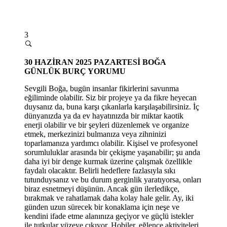
3
30 HAZİRAN 2025 PAZARTESİ
BOĞA
GÜNLÜK BURÇ YORUMU
Sevgili Boğa, bugün insanlar fikirlerini savunma
eğiliminde olabilir. Siz bir projeye ya da fikre heyecan
duysanız da, buna karşı çıkanlarla karşılaşabilirsiniz. İç
dünyanızda ya da ev hayatınızda bir miktar kaotik
enerji olabilir ve bir şeyleri düzenlemek ve organize
etmek, merkezinizi bulmanıza veya zihninizi
toparlamanıza yardımcı olabilir. Kişisel ve profesyonel
sorumluluklar arasında bir çekişme yaşanabilir; şu anda
daha iyi bir denge kurmak üzerine çalışmak özellikle
faydalı olacaktır. Belirli hedeflere fazlasıyla sıkı
tutunduysanız ve bu durum gerginlik yaratıyorsa, onları
biraz esnetmeyi düşünün. Ancak gün ilerledikçe,
bırakmak ve rahatlamak daha kolay hale gelir. Ay, iki
günden uzun sürecek bir konaklama için neşe ve
kendini ifade etme alanınıza geçiyor ve güçlü istekler
ile tutkular yüzeye çıkıyor. Hobiler, eğlence aktiviteleri