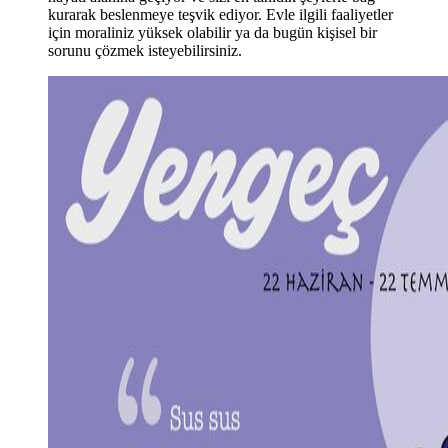
kurarak beslenmeye teşvik ediyor. Evle ilgili faaliyetler
için moraliniz yüksek olabilir ya da bugün kişisel bir
sorunu çözmek isteyebilirsiniz.