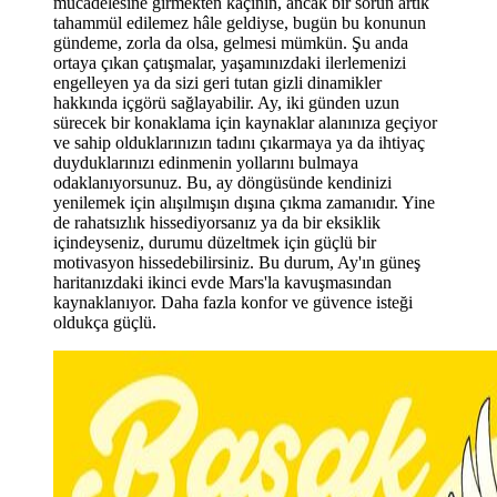
mücadelesine girmekten kaçının, ancak bir sorun artık
tahammül edilemez hâle geldiyse, bugün bu konunun
gündeme, zorla da olsa, gelmesi mümkün. Şu anda
ortaya çıkan çatışmalar, yaşamınızdaki ilerlemenizi
engelleyen ya da sizi geri tutan gizli dinamikler
hakkında içgörü sağlayabilir. Ay, iki günden uzun
sürecek bir konaklama için kaynaklar alanınıza geçiyor
ve sahip olduklarınızın tadını çıkarmaya ya da ihtiyaç
duyduklarınızı edinmenin yollarını bulmaya
odaklanıyorsunuz. Bu, ay döngüsünde kendinizi
yenilemek için alışılmışın dışına çıkma zamanıdır. Yine
de rahatsızlık hissediyorsanız ya da bir eksiklik
içindeyseniz, durumu düzeltmek için güçlü bir
motivasyon hissedebilirsiniz. Bu durum, Ay'ın güneş
haritanızdaki ikinci evde Mars'la kavuşmasından
kaynaklanıyor. Daha fazla konfor ve güvence isteği
oldukça güçlü.