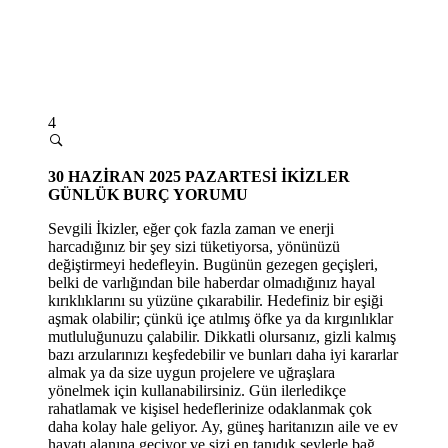
4
30 HAZİRAN 2025 PAZARTESİ
İKİZLER
GÜNLÜK BURÇ YORUMU
Sevgili İkizler, eğer çok fazla zaman ve enerji
harcadığınız bir şey sizi tüketiyorsa, yönünüzü
değiştirmeyi hedefleyin. Bugünün gezegen geçişleri,
belki de varlığından bile haberdar olmadığınız hayal
kırıklıklarını su yüzüne çıkarabilir. Hedefiniz bir eşiği
aşmak olabilir; çünkü içe atılmış öfke ya da kırgınlıklar
mutluluğunuzu çalabilir. Dikkatli olursanız, gizli kalmış
bazı arzularınızı keşfedebilir ve bunları daha iyi kararlar
almak ya da size uygun projelere ve uğraşlara
yönelmek için kullanabilirsiniz. Gün ilerledikçe
rahatlamak ve kişisel hedeflerinize odaklanmak çok
daha kolay hale geliyor. Ay, güneş haritanızın aile ve ev
hayatı alanına geçiyor ve sizi en tanıdık şeylerle bağ