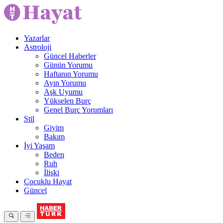
Yazarlar
Astroloji
Güncel Haberler
Günün Yorumu
Haftanın Yorumu
Ayın Yorumu
Aşk Uyumu
Yükselen Burç
Genel Burç Yorumları
Stil
Giyim
Bakım
İyi Yaşam
Beden
Ruh
İlişki
Çocuklu Hayat
Güncel