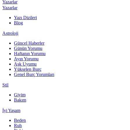
Yazarlar
Yazarlar
Yazı Dizileri
Blog
Astroloji
Güncel Haberler
Günün Yorumu
Haftanın Yorumu
Ayın Yorumu
Aşk Uyumu
Yükselen Burç
Genel Burç Yorumları
Stil
Giyim
Bakım
İyi Yaşam
Beden
Ruh