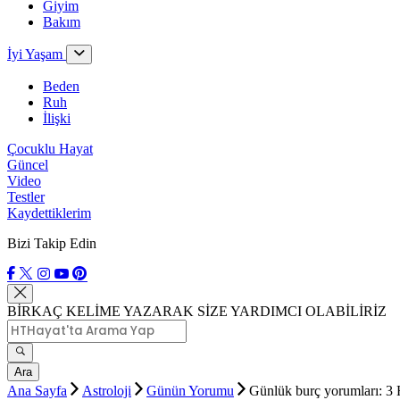
Giyim
Bakım
İyi Yaşam
Beden
Ruh
İlişki
Çocuklu Hayat
Güncel
Video
Testler
Kaydettiklerim
Bizi Takip Edin
BİRKAÇ KELİME YAZARAK SİZE YARDIMCI OLABİLİRİZ
Ara
Ana Sayfa
Astroloji
Günün Yorumu
Günlük burç yorumları: 3 