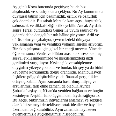
Ay günü Kova burcunda geçiriyor, bu da bizi
alışılmadık ve sıradışı olana çekiyor. Bu Ay konumunda
duygusal tatmin için bağımsızlık, eşitlik ve özgürlük
çok önemlidir. Bu sabah Mars ile kare açısı, huysuzluk,
sabırsızlık ve dikkatsizliği tetikleyebilir. Ancak Ay daha
sonra Terazi burcundaki Güneş ile uyum sağlıyor ve
giderek daha dengeli bir ruh hâline giriyoruz. Adil ve
dürüst olmaya ç
abal
ıyor, çevremizdeki dünyaya
yaklaşmanın yeni ve yenilikçi yollarını sürekli arıyoruz.
Bir ekip çalışması için güzel bir enerji mevcut.
Yine de
öğleden sonra Venüs ve Plüton arasındaki seskikadr açı,
sosyal etkileşimlerimizde ve ilişkilerimizdeki gizli
gerilimleri vurguluyor. Kıskançlık ve sahiplenme
duyguları yüzeye çıkabilir ve bunlar, bir şey ya da birini
kaybetme korkumuzla doğru orantılıdır. Manipülasyon
ilişkilere gölge düşürebilir ya da finansal gerginlikler
ortaya çıkabilir. Aynı zamanda bastırılmış ihtiyaç ve
arzularımızı fark etme zamanı da olabilir. Ayrıca,
Şubat
'
ta başlayan, Nisan
'
da yeniden bağlanan ve bugün
kesinleşen Neptü
n-Juno
üçgeninden fayda sağlıyoruz.
Bu geçiş, birbirimizin ihtiyaçlarını anlamayı ve sezgisel
olarak hissetmeyi destekliyor; ortak idealler ve hayaller
üzerinden bağ kurabiliriz. Aynı zamanda hayırsever
eylemlerimizle güçlendiğimizi hissedebiliriz.