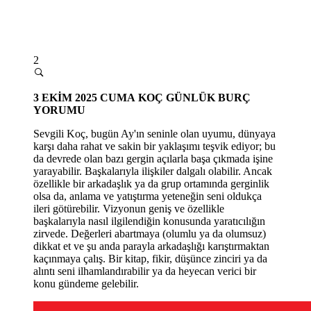
2
3
EKİM 2025 CUMA
KOÇ GÜNLÜK BURÇ
YORUMU
Sevgili Koç, bugün Ay'ın seninle olan uyumu, dünyaya
karşı daha rahat ve sakin bir yaklaşımı teşvik ediyor; bu
da devrede olan bazı gergin açılarla başa çıkmada işine
yarayabilir. Başkalarıyla ilişkiler dalgalı olabilir. Ancak
özellikle bir arkadaşlık ya da grup ortamında gerginlik
olsa da, anlama ve yatıştırma yeteneğin seni oldukça
ileri götürebilir. Vizyonun geniş ve özellikle
başkalarıyla nasıl ilgilendiğin konusunda yaratıcılığı
n
zirvede. De
ğerleri abartmaya (olumlu ya da olumsuz)
dikkat et ve şu anda parayla arkadaşlığı karıştırmaktan
kaçınmaya çalış. Bir kitap, fikir, düşünce zinciri ya da
alıntı seni ilhamlandırabilir ya da heyecan verici bir
konu gündeme gelebilir.