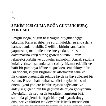
3
3
EKİM 2025 CUMA
BOĞA GÜNLÜK BURÇ
YORUMU
Sevgili Boğa, bugün bazı yoğun duygular açığa
çıkabilir. Kariyer, itibar ve sorumluluklar şu anda daha
hassas alanlar olabilir. Özellikle birinin sana baskı
yapması
na, manip
üle etmesine ya da otoritesini
dayatmasına karşı direnç gösterebilirsin. Ortam
rekabetçi olabilir ve duygular incinebilir. Ancak sezgine
kulak verirsen, şu anda sana çok iyi hizmet edebilir ve
hafif bir paranoya hâ
line d
üşmekten seni alıkoyabilir.
Bu dönem, küçük kırgınlıkları affetmenin sana ve
ilişkilerine olağanüstü şekilde fayda sağlayabileceği bir
zaman. Bazen, hatta rahatsız edici olaylar bile seni
önemli yeni yönlere itebilir. Ayrıca bağışlama ve
anlayışı güçlendiren bir geçişten de fayda görüyorsun.
Duyduğun bir şey ya da tesadü
fen tan
ıştığın biri,
sonunda güçlendirici içgörülere yol açacak duygu,
düşünce ve fikirleri tetikleyebilir. Küçük meselelerin