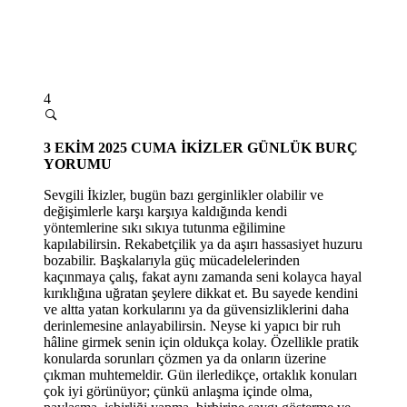
4
3
EKİM 2025 CUMA
İKİZLER GÜNLÜK BURÇ
YORUMU
Sevgili İkizler, bugün bazı gerginlikler olabilir
ve
de
ğişimlerle karşı karşıya kaldığında kendi
yöntemlerine sıkı sıkıya tutunma eğilimine
kapılabilirsin. Rekabetçilik ya da aşırı hassasiyet huzuru
bozabilir. Başkalarıyla güç mücadelelerinden
kaçınmaya çalış, fakat aynı zamanda seni kolayca hayal
kırıklığına uğratan şeylere dikkat et. Bu sayede kendini
ve altta yatan korkularını ya da güvensizliklerini daha
derinlemesine anlayabilirsin. Neyse ki yapıcı bir ruh
hâline girmek senin için oldukça kolay. Özellikle pratik
konularda sorunları çözmen ya da onların üzerine
çıkman muhtemeldir. Gün ilerledikçe, ortaklık konuları
çok iyi görünüyor; çünkü anlaş
ma i
çinde olma,