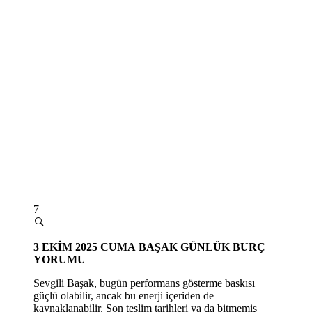
7
3
EKİM 2025 CUMA
BAŞAK GÜNLÜK BURÇ
YORUMU
Sevgili Başak, bugü
n performans g
österme baskısı
güçlü olabilir, ancak bu enerji içeriden de
kaynaklanabilir. Son teslim tarihleri ya da bitmemiş