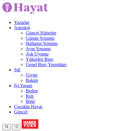
Yazarlar
Astroloji
Güncel Haberler
Günün Yorumu
Haftanın Yorumu
Ayın Yorumu
Aşk Uyumu
Yükselen Burç
Genel Burç Yorumları
Stil
Giyim
Bakım
İyi Yaşam
Beden
Ruh
İlişki
Çocuklu Hayat
Güncel