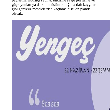
paylaş
ma, i
şbirliği yapma, birbirine saygı gösterme ve
güç oyunları ya da kimin üstün olduğuna dair kaygılar
gibi gereksiz meselelerden kaçınma hissi ön planda
olacak.