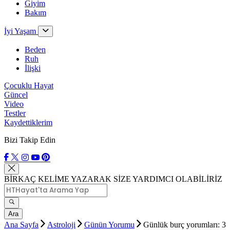
Giyim
Bakım
İyi Yaşam
Beden
Ruh
İlişki
Çocuklu Hayat
Güncel
Video
Testler
Kaydettiklerim
Bizi Takip Edin
BİRKAÇ KELİME YAZARAK SİZE YARDIMCI OLABİLİRİZ
Ara
Ana Sayfa
Astroloji
Günün Yorumu
Günlük burç yorumları: 3