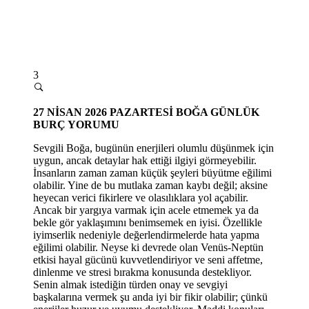
3
27 NİSAN 2026 PAZARTESİ
BOĞA GÜNLÜK
BURÇ YORUMU
Sevgili Boğa, bugünün enerjileri olumlu düşünmek için
uygun, ancak detaylar hak ettiği ilgiyi görmeyebilir.
İnsanların zaman zaman küçük şeyleri büyütme eğilimi
olabilir. Yine de bu mutlaka zaman kaybı değil; aksine
heyecan verici fikirlere ve olasılıklara yol açabilir.
Ancak bir yargıya varmak için acele etmemek ya da
bekle gör yaklaşımını benimsemek en iyisi. Özellikle
iyimserlik nedeniyle değerlendirmelerde hata yapma
eğilimi olabilir. Neyse ki devrede olan Venüs-Neptün
etkisi hayal gücünü kuvvetlendiriyor ve seni affetme,
dinlenme ve stresi bırakma konusunda destekliyor.
Senin almak istediğin türden onay ve sevgiyi
başkalarına vermek şu anda iyi bir fikir olabilir; çünkü