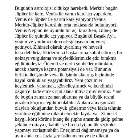
Bugünün astrolojisi oldukça hareketli. Merkür bugün
Jüpiter ile kare, Venüs ile yarım kare açı yaparken,
Venüs de Jüpiter ile yarım kare yapıyor (Venüs,
Merkür-Jüpiter karesinin orta noktasında bulunuyor).
Venüs Neptün ile uyumlu bir açı kurarken, Güneş de
Jüpiter ile quintile açı yapıyor. Bugünkü Başak Ay'ı,
yoğun ve yardımcı olma isteği taşıyan bir enerji
getiriyor. Zihinsel olarak uyarılmış ve hevesli
hissedebiliriz; fikirlerimizi başkalarına kabul ettirme, bir
noktayı vurgulama ve söylediklerimizle etki bırakma
eğilimindeyiz. Önemli ve derin sohbetler mümkün,
ancak abartıya kaçma potansiyeli de var. Bununla
birlikte iletişimde veya iletişimin aktarılış biçiminde
hayal kırıklıkları yaşayabiliriz. Yeni çözümler
keşfetmek, yaratmak, görselleştirmek ve kendimizi
özgürce ifade etmek için alana ihtiyaç duyuyoruz. Yine
de bugün zaman zaman abartma ya da büyük resmi
gözden kaçırma eğilimi olabilir. Anlam arayışımızda
olayları olduğundan büyük gösterme veya fazla tahmin
yürütme eğilimine dikkat etmekte fayda var. Zihinsel
kaygı, körü körüne inanç ile şüphe arasında gidip gelme
şeklinde ortaya çıkabilir ve bu da iyi, pratik seçimler
yapmayı zorlaştırabilir. Enerjimizi dağıtmamaya ya da
aynı anda çok fazla şey üstlenmemeye de dikkat