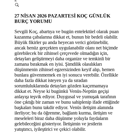
27 NİSAN 2026 PAZARTESİ
KOÇ GÜNLÜK
BURÇ YORUMU
Sevgili Koç, abartıya ve bugün entelektüel olarak puan
kazanma çabalarına dikkat et, bunun bir bedeli olabilir.
Büyük fikirler şu anda heyecan verici görünebilir,
ancak henüz gerçekten uygulanabilir olanı net biçimde
görebilecek bir zihinsel çerçevede olmadığın için,
detayları geliştirmeyi daha organize ve temkinli bir
zamana bırakmak en iyisi. Şimdilik olasılıkları
düşünmenin zihinsel egzersizinden keyif alıp, hemen
bunlara güvenmemek en iyi sonucu verebilir. Özellikle
daha fazla dikkat isteyen ya da sıradan
sorumluluklarında detayları gözden kaçırmamaya
dikkat et. Neyse ki bugünkü Venüs-Neptün geçişi
anlayışı teşvik ediyor. Duygusal ve yumuşak tarafının
öne çıktığı bir zaman ve bunu sahiplenip ifade ettiğinde
başkaları bunu takdir ediyor. Venüs iletişim alanında
ilerliyor; bu da öğrenme, bağlantı kurma, iletişim ve
meseleleri biraz daha düşünme yoluyla faydaların
gelebileceğini gösteriyor. İletişimin ve jestlerin
yatıştırıcı, iyileştirici ve çekici olabilir.