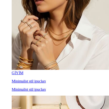
GİYİM
Minimalist stil ipuçları
Minimalist stil ipuçları