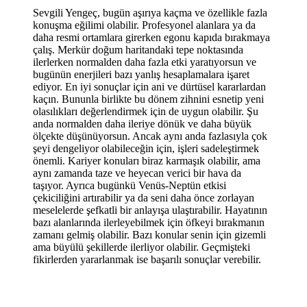
Sevgili Yengeç, bugün aşırıya kaçma ve özellikle fazla
konuşma eğilimi olabilir. Profesyonel alanlara ya da
daha resmi ortamlara girerken egonu kapıda bırakmaya
çalış. Merkür doğum haritandaki tepe noktasında
ilerlerken normalden daha fazla etki yaratıyorsun ve
bugünün enerjileri bazı yanlış hesaplamalara işaret
ediyor. En iyi sonuçlar için ani ve dürtüsel kararlardan
kaçın. Bununla birlikte bu dönem zihnini esnetip yeni
olasılıkları değerlendirmek için de uygun olabilir. Şu
anda normalden daha ileriye dönük ve daha büyük
ölçekte düşünüyorsun. Ancak aynı anda fazlasıyla çok
şeyi dengeliyor olabileceğin için, işleri sadeleştirmek
önemli. Kariyer konuları biraz karmaşık olabilir, ama
aynı zamanda taze ve heyecan verici bir hava da
taşıyor. Ayrıca bugünkü Venüs-Neptün etkisi
çekiciliğini artırabilir ya da seni daha önce zorlayan
meselelerde şefkatli bir anlayışa ulaştırabilir. Hayatının
bazı alanlarında ilerleyebilmek için öfkeyi bırakmanın
zamanı gelmiş olabilir. Bazı konular senin için gizemli
ama büyülü şekillerde ilerliyor olabilir. Geçmişteki
fikirlerden yararlanmak ise başarılı sonuçlar verebilir.