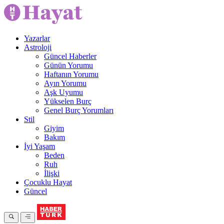
Yazarlar
Astroloji
Güncel Haberler
Günün Yorumu
Haftanın Yorumu
Ayın Yorumu
Aşk Uyumu
Yükselen Burç
Genel Burç Yorumları
Stil
Giyim
Bakım
İyi Yaşam
Beden
Ruh
İlişki
Çocuklu Hayat
Güncel