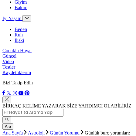
Giyim
Bakım
İyi Yaşam
Beden
Ruh
İlişki
Çocuklu Hayat
Güncel
Video
Testler
Kaydettiklerim
Bizi Takip Edin
BİRKAÇ KELİME YAZARAK SİZE YARDIMCI OLABİLİRİZ
Ara
Ana Sayfa
Astroloji
Günün Yorumu
Günlük burç yorumları: