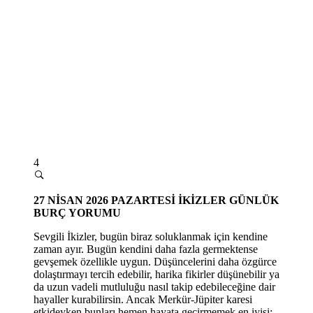
4
27 NİSAN 2026 PAZARTESİ
İKİZLER GÜNLÜK
BURÇ YORUMU
Sevgili İkizler, bugün biraz soluklanmak için kendine
zaman ayır. Bugün kendini daha fazla germektense
gevşemek özellikle uygun. Düşüncelerini daha özgürce
dolaştırmayı tercih edebilir, harika fikirler düşünebilir ya
da uzun vadeli mutluluğu nasıl takip edebileceğine dair
hayaller kurabilirsin. Ancak Merkür-Jüpiter karesi
etkideyken bunları hemen hayata geçirmemek en iyisi;