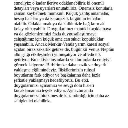
etmeliyiz; o kadar ileriye odaklanabiliriz ki önemli
detayları veya uyarıları unutabiliriz. Önemsiz konularla
zaman kaybetmek mümkün. Küçük yanlış anlamalar,
hesap hataları ya da kararsızlık bugünün temaları
olabilir. Odaklanmak ya da kalbimizle bağ kurmak
kolay olmayabilir. Duygularımızı mantıkla açıklamaya
ya da gözlemlerimizi fazla duygusallaştırmaya
çalıştığımız için küçük ama can sıkıcı kopukluklar
yaşanabilir. Ancak Merkür-Venüs yarım karesi sosyal
açıdan biraz sakarlık getirse de, bugünkü Venüs-Neptün
altmışlığı etkileşimleri yumuşatıyor ve affedicilik
getiriyor. Bu etkiyle insanlarda ve durumlarda en iyiyi
görmek istiyoruz. Birbirimize daha nazik ve duyarlı
yaklaşma eğilimindeyiz. İlişkilerimizin ruhsal
boyutlarını fark ediyor ve başkalarına daha fazla
şefkatle yaklaşmayı hedefliyoruz. Bu etki,
duygularımızı açmamızı ve sevgi dolu hisleri
kucaklamamızı teşvik ediyor. Aynı zamanda
duygularımıza biraz mesafe kazandırdığı için daha az
sahiplenici olabiliriz.