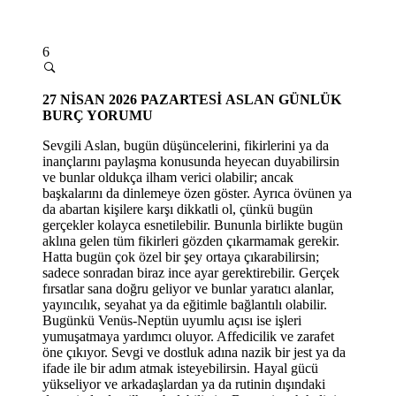
6
27 NİSAN 2026 PAZARTESİ
ASLAN GÜNLÜK
BURÇ YORUMU
Sevgili Aslan, bugün düşüncelerini, fikirlerini ya da
inançlarını paylaşma konusunda heyecan duyabilirsin
ve bunlar oldukça ilham verici olabilir; ancak
başkalarını da dinlemeye özen göster. Ayrıca övünen ya
da abartan kişilere karşı dikkatli ol, çünkü bugün
gerçekler kolayca esnetilebilir. Bununla birlikte bugün
aklına gelen tüm fikirleri gözden çıkarmamak gerekir.
Hatta bugün çok özel bir şey ortaya çıkarabilirsin;
sadece sonradan biraz ince ayar gerektirebilir. Gerçek
fırsatlar sana doğru geliyor ve bunlar yaratıcı alanlar,
yayıncılık, seyahat ya da eğitimle bağlantılı olabilir.
Bugünkü Venüs-Neptün uyumlu açısı ise işleri
yumuşatmaya yardımcı oluyor. Affedicilik ve zarafet
öne çıkıyor. Sevgi ve dostluk adına nazik bir jest ya da
ifade ile bir adım atmak isteyebilirsin. Hayal gücü
yükseliyor ve arkadaşlardan ya da rutinin dışındaki