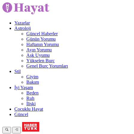
Yazarlar
Astroloji
Güncel Haberler
Günün Yorumu
Haftanın Yorumu
Ayın Yorumu
Aşk Uyumu
Yükselen Burç
Genel Burç Yorumları
Stil
Giyim
Bakım
İyi Yaşam
Beden
Ruh
İlişki
Çocuklu Hayat
Güncel