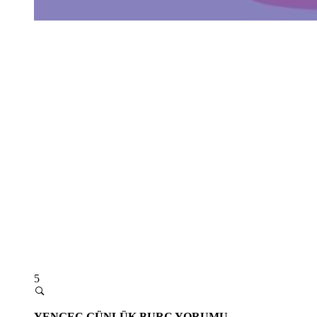
5
YENGEÇ GÜNLÜK BURÇ YORUMU