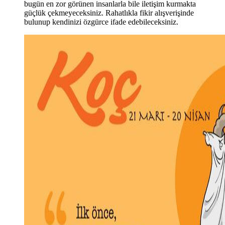
bugün en zor görünen insanlarla bile iletişim kurmakta
güçlük çekmeyeceksiniz. Rahatlıkla fikir alışverişinde
bulunup kendinizi özgürce ifade edebileceksiniz.