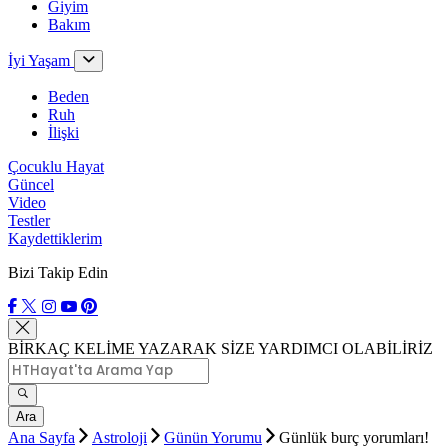
Giyim
Bakım
İyi Yaşam
Beden
Ruh
İlişki
Çocuklu Hayat
Güncel
Video
Testler
Kaydettiklerim
Bizi Takip Edin
BİRKAÇ KELİME YAZARAK SİZE YARDIMCI OLABİLİRİZ
Ara
Ana Sayfa
Astroloji
Günün Yorumu
Günlük burç yorumları!