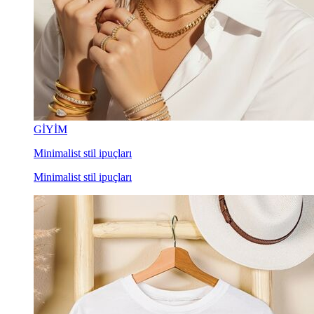
GİYİM
Minimalist stil ipuçları
Minimalist stil ipuçları