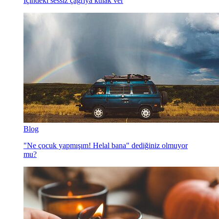
İçindeki sessiz çağrıya kulak ver
Blog
"Ne çocuk yapmışım! Helal bana" dediğiniz olmuyor
mu?