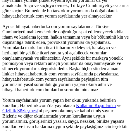
hayvanlara yönelik şiddet söylemi içeren yorumlar da yer
almaktadır. Suçu ve suçluyu övmek, Türkiye Cumhuriyeti yasalarına
göre suçtur. Bu nedenle bu tarz okur yorumları da doğal olarak
hthayat.haberturk.com yorum sayfalarında yer almayacaktır.
Ayrıca hthayat.haberturk.com yorum sayfalarında Türkiye
Cumhuriyeti mahkemelerinde doğruluğu ispat edilemeyecek iddia,
itham ve karalama içeren, halkın tamamını veya bir bölümünü kin ve
düşmanlığa tahrik eden, provokatif yorumlar da yapılamaz.
Yorumlarda markaların ticari itibarını zedeleyici, karalayıcı ve
herhangi bir şekilde ticari zarara yol açabilecek yorumlar
onaylanmayacak ve silinecektir. Aynı şekilde bir markaya yönelik
promosyon veya reklam amaçlı yorumlar da onaylanmayacak ve
silinecek yorumlar kategorisindedir. Başka hiçbir siteden alınan
linkler hthayat.haberturk.com yorum sayfalarında paylaşılamaz.
hthayat.haberturk.com yorum sayfalarında paylaşılan tüm
yorumların yasal sorumluluğu yorumu yapan okura aittir ve
hthayat.haberturk.com bunlardan sorumlu tutulamaz.
Yorum sayfalarında yorum yapan her okur, yukarıda belirtilen
kuralları, Haberturk.com’da yayınlanan
Kullanım Koşulları'nı
ve
Gizlilik Sözleşmesi
'ni peşinen okumuş ve kabul etmiş sayılır.
Bizlerle ve diğer okurlarımızla yorum kurallarına uygun
yorumlarınızı, görüşlerinizi yasalar, saygı, nezaket, birlikte yaşama
kuralları ve insan haklarına uygun şekilde paylaştığınız için teşekkür