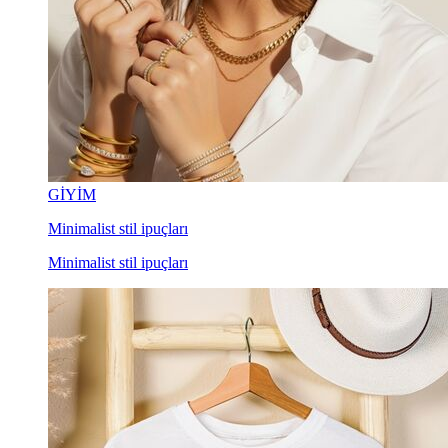
GİYİM
Minimalist stil ipuçları
Minimalist stil ipuçları