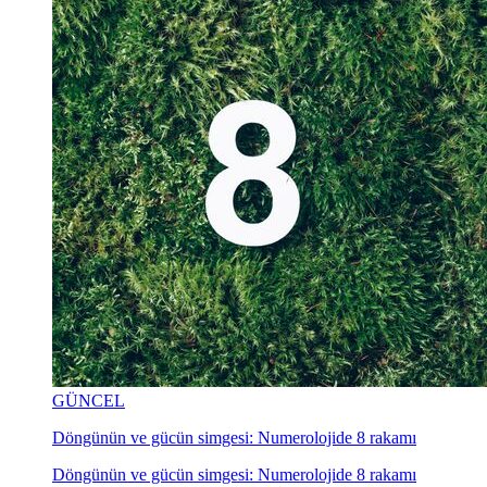
GÜNCEL
Döngünün ve gücün simgesi: Numerolojide 8 rakamı
Döngünün ve gücün simgesi: Numerolojide 8 rakamı