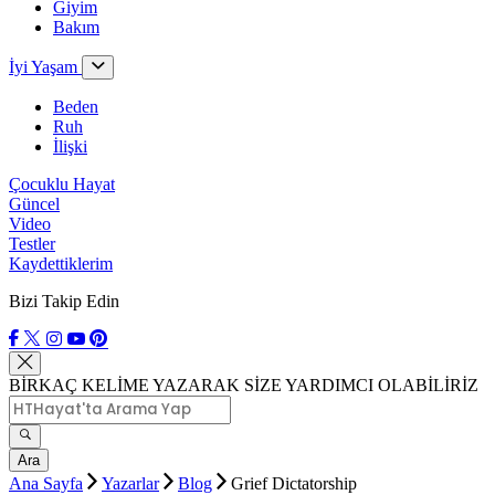
Giyim
Bakım
İyi Yaşam
Beden
Ruh
İlişki
Çocuklu Hayat
Güncel
Video
Testler
Kaydettiklerim
Bizi Takip Edin
BİRKAÇ KELİME YAZARAK SİZE YARDIMCI OLABİLİRİZ
Ara
Ana Sayfa
Yazarlar
Blog
Grief Dictatorship