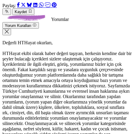
Paylaş:
Kaydet
Yorumlar
Yorum Kuralları
Değerli HTHayat okurları,
HTHayat ekibi olarak haber değeri taşıyan, herkesin kendine dair bir
şeyler bulacağı içerikleri sizlere ulaştırmak için çalışıyoruz.
İçeriklerimiz ile ilgili eleştiri, görüş, yorumlarınız bizler için çok
önemli. Fakat karşılıklı saygı ve yasalara uygunluk çerçevesinde
oluşturduğumuz yorum platformlarında daha sağlıklı bir tartışma
ortamını temin etmek amacıyla ortaya koyduğumuz bazı yorum ve
moderasyon kurallarımıza dikkatinizi çekmek istiyoruz. Sayfamızda
Türkiye Cumhuriyeti kanunlarına ve evrensel insan haklarına aykırı
yorumlar onaylanmaz ve silinir. Okurlarımız tarafından yapılan
yorumların, (yorum yapan diğer okurlarımıza yönelik yorumlar da
dahil olmak üzere) kişilere, ülkelere, topluluklara, sosyal sınıflara
ırk, cinsiyet, din, dil başta olmak üzere ayrımcılık unsurları taşıması
durumunda editörlerimiz yorumları onaylamayacaktır ve yorumlar
silinecektir. Onaylanmayacak ve silinecek yorumlar kategorisinde
aşağılama, nefret söylemi, küfür, hakaret, kadın ve çocuk istismarı,