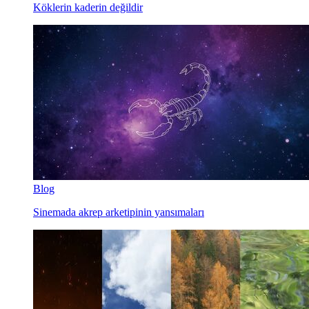
Köklerin kaderin değildir
Blog
Sinemada akrep arketipinin yansımaları