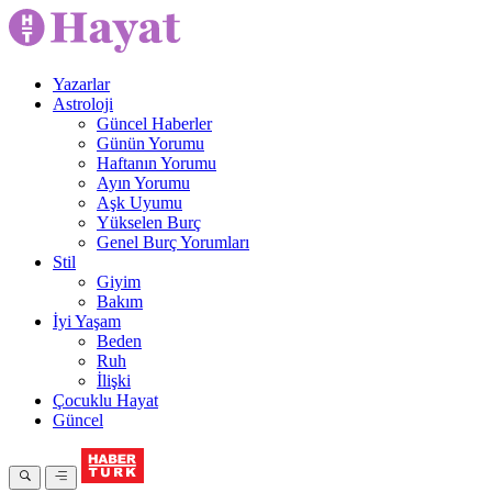
Yazarlar
Astroloji
Güncel Haberler
Günün Yorumu
Haftanın Yorumu
Ayın Yorumu
Aşk Uyumu
Yükselen Burç
Genel Burç Yorumları
Stil
Giyim
Bakım
İyi Yaşam
Beden
Ruh
İlişki
Çocuklu Hayat
Güncel