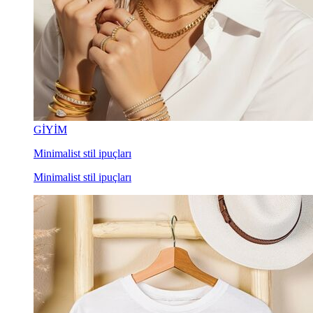
GİYİM
Minimalist stil ipuçları
Minimalist stil ipuçları