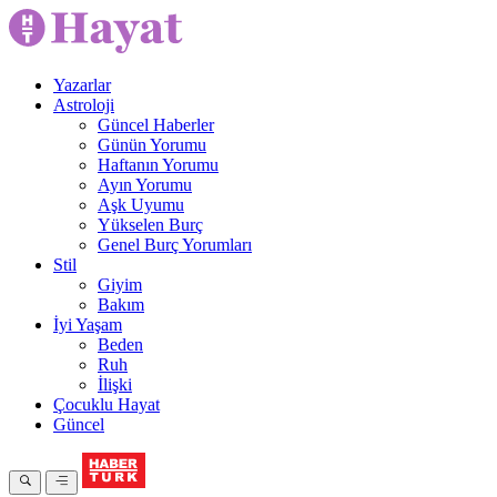
Yazarlar
Astroloji
Güncel Haberler
Günün Yorumu
Haftanın Yorumu
Ayın Yorumu
Aşk Uyumu
Yükselen Burç
Genel Burç Yorumları
Stil
Giyim
Bakım
İyi Yaşam
Beden
Ruh
İlişki
Çocuklu Hayat
Güncel