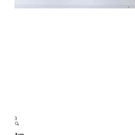
3
Asın