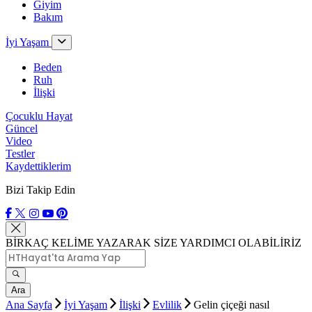
Giyim
Bakım
İyi Yaşam
Beden
Ruh
İlişki
Çocuklu Hayat
Güncel
Video
Testler
Kaydettiklerim
Bizi Takip Edin
BİRKAÇ KELİME YAZARAK SİZE YARDIMCI OLABİLİRİZ
Ara
Ana Sayfa
İyi Yaşam
İlişki
Evlilik
Gelin çiçeği nasıl