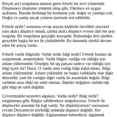
Birçok şeyi sorgulama alanına giren felsefe bir nevi yöntemdir.
Düşünmeyi düşünme yöntemi olma gibi. Fikrimce en uygun
açıklama. Burada herhangi bir kısıtlama yok, doğru ve yanlışta yok.
Doğru ve yanlış ancak yöntem üzerinde test edilebilir.
Felsefe nedir? sorusuna cevap arayan kişilerde öncelikle rasyonel
yani akılcı düşünce olmalı, çünkü akılcı düşünce evrene dair her şeyi
sorgular. Bu sorgulama gerçeğin arayışıdır. Bulunduğu ileri sürülen
gerçekler başka bir tez ile çürütülebilir. Bu durumda sürekli devam
eden bir arayış vardır.
Felsefe varlık bilgisidir. Varlık nedir, bilgi nedir? Felsefe bunları da
sorgulamak, araştırmaktır. Varlık bilgisi, varlığa var olduğu için
anlam yüklemektir. Örneğin; bir taş parçası sadece var olduğu için
bilgi içerir mi? Hayır. O vardır ama varlığı bilgi teşkil etmez. Bilgi
anlam yüklemektir. Anlam yüklemek ise başka varlıklarla olan ilişki
düzenidir, yani bir varlığın diğer varlık ile arasındaki bağdır. Bilgi
varlıklar arası ilişki ise sabit olamaz. İlişkiler değişken olabileceği
gibi bilgi de sabit değildir.
Çevremizdeki nesneleri algılarız. Varlık nedir? Bilgi nedir?
sorgulaması gibi. Bilgiyi sabitlemiyor sorguluyoruz. Felsefe ile
düşünceler arasında bir bağ vardır. Ne düşünüyorsun? sorusunun
cevabı Descartes'in söylediği anlamda düşünce değildir. Her
düşünce düşünce değildir. Algılamaktan bahsediyor, algılamak