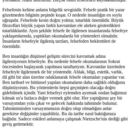
Felsefenin kelime anlamı bilgelik sevgisidir. Felsefe pratik bir yarar
gözetmeden bilginin peşinde koşar. O nedenle insanlığın en soylu
uğraşıdır. Felsefede kesin doğru yoktur, tutarlılık önemlidir. Büyük
filozofları büyük yapan farklı kavramları ele alırken gösterdikleri
tutarlılıklardır. Aynı şekilde felsefe ile ilgilenen insanlarında felsefeye
yaklaşımlarında, yaptıkları okumalarda bir yöntemleri olmalıdır.
İnsanların felsefeyle ilgileniş tarzları, felsefeden beklentileri de
önemlidir.
Ben insanlığın düşünsel gelişim sürecini kavramak adına
ilgileniyorum felsefeyle. Bu nedenle felsefe okumalarının Sokrat
öncesinden başlayarak yapılması taraftarıyım. Kavramlar üzerinden
felsefeyle ilgilenmek de bir yöntemdir. Ahlak, bilgi, estetik, varlık,
dil gibi bir alan üzerine odaklanarak felsefe okumaları yapanlar var.
Ben tarihsel ve bütünsel yapılan okumaların daha sağlıklı olduğunu
düşünüyorum. Bu yöntemlerin hepsi geçmişten olacağa doğru
gidebilmek içindir. Yani felsefeyi eylemden ayırmak ondan bağımsız
kılmak us'a fazlaca değer vermek gibi olur. Her yaptığımız şey bir
varsayımdan yola çıkar ve gelecek hakkında tahminde bulunur.
Tahminimizden varsayımımızın doğru olup olmadığını anlar
gerekirse değişimler yapabiliriz. Bu da tarihe nasıl baktığımıza
bağlıdır. Sadece eskileri anlamaya çalışmak Nietzsche'nin dediği gibi
geviş getirmektir.