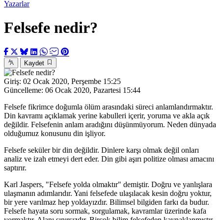
Yazarlar
Felsefe nedir?
Kaydet
Giriş:
02 Ocak 2020, Perşembe 15:25
Güncelleme:
06 Ocak 2020, Pazartesi 15:44
Felsefe fikrimce doğumla ölüm arasındaki süreci anlamlandırmaktır.
Din kavramı açıklamak yerine kabulleri içerir, yoruma ve akla açık
değildir. Felsefenin anlam aradığını düşünmüyorum. Neden dünyada
olduğumuz konusunu din işliyor.
Felsefe seküler bir din değildir. Dinlere karşı olmak değil onları
analiz ve izah etmeyi dert eder. Din gibi aşırı politize olması amacını
saptırır.
Karl Jaspers, "Felsefe yolda olmaktır" demiştir. Doğru ve yanlışlara
ulaşmanın adımlarıdır. Yani felsefede ulaşılacak kesin doğru yoktur,
bir yere varılmaz hep yoldayızdır. Bilimsel bilgiden farkı da budur.
Felsefe hayata soru sormak, sorgulamak, kavramlar üzerinde kafa
yormaktır. Alanı sınırsızdır. Birçok bilim felsefeden kaynaklanmıştır.