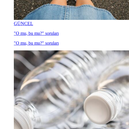
GÜNCEL
"O mu, bu mu?" soruları
"O mu, bu mu?" soruları