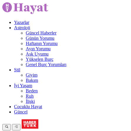
Yazarlar
Astroloji
Güncel Haberler
Günün Yorumu
Haftanın Yorumu
Ayın Yorumu
Aşk Uyumu
Yükselen Burç
Genel Burç Yorumları
Stil
Giyim
Bakım
İyi Yaşam
Beden
Ruh
İlişki
Çocuklu Hayat
Güncel