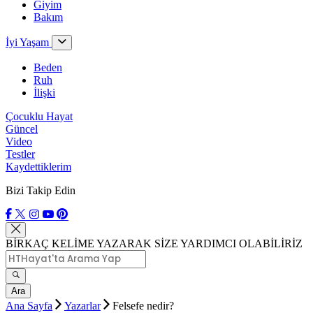
Giyim
Bakım
İyi Yaşam
Beden
Ruh
İlişki
Çocuklu Hayat
Güncel
Video
Testler
Kaydettiklerim
Bizi Takip Edin
BİRKAÇ KELİME YAZARAK SİZE YARDIMCI OLABİLİRİZ
Ara
Ana Sayfa
Yazarlar
Felsefe nedir?