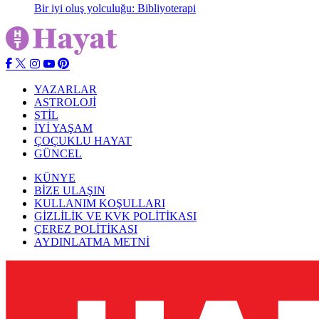
Bir iyi oluş yolculuğu: Bibliyoterapi
YAZARLAR
ASTROLOJİ
STİL
İYİ YAŞAM
ÇOÇUKLU HAYAT
GÜNCEL
KÜNYE
BİZE ULAŞIN
KULLANIM KOŞULLARI
GİZLİLİK VE KVK POLİTİKASI
ÇEREZ POLİTİKASI
AYDINLATMA METNİ