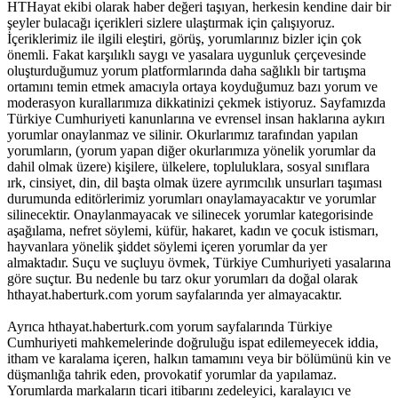
HTHayat ekibi olarak haber değeri taşıyan, herkesin kendine dair bir
şeyler bulacağı içerikleri sizlere ulaştırmak için çalışıyoruz.
İçeriklerimiz ile ilgili eleştiri, görüş, yorumlarınız bizler için çok
önemli. Fakat karşılıklı saygı ve yasalara uygunluk çerçevesinde
oluşturduğumuz yorum platformlarında daha sağlıklı bir tartışma
ortamını temin etmek amacıyla ortaya koyduğumuz bazı yorum ve
moderasyon kurallarımıza dikkatinizi çekmek istiyoruz. Sayfamızda
Türkiye Cumhuriyeti kanunlarına ve evrensel insan haklarına aykırı
yorumlar onaylanmaz ve silinir. Okurlarımız tarafından yapılan
yorumların, (yorum yapan diğer okurlarımıza yönelik yorumlar da
dahil olmak üzere) kişilere, ülkelere, topluluklara, sosyal sınıflara
ırk, cinsiyet, din, dil başta olmak üzere ayrımcılık unsurları taşıması
durumunda editörlerimiz yorumları onaylamayacaktır ve yorumlar
silinecektir. Onaylanmayacak ve silinecek yorumlar kategorisinde
aşağılama, nefret söylemi, küfür, hakaret, kadın ve çocuk istismarı,
hayvanlara yönelik şiddet söylemi içeren yorumlar da yer
almaktadır. Suçu ve suçluyu övmek, Türkiye Cumhuriyeti yasalarına
göre suçtur. Bu nedenle bu tarz okur yorumları da doğal olarak
hthayat.haberturk.com yorum sayfalarında yer almayacaktır.
Ayrıca hthayat.haberturk.com yorum sayfalarında Türkiye
Cumhuriyeti mahkemelerinde doğruluğu ispat edilemeyecek iddia,
itham ve karalama içeren, halkın tamamını veya bir bölümünü kin ve
düşmanlığa tahrik eden, provokatif yorumlar da yapılamaz.
Yorumlarda markaların ticari itibarını zedeleyici, karalayıcı ve