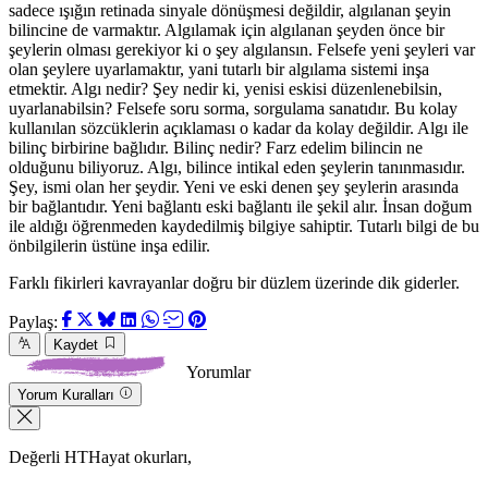
sadece ışığın retinada sinyale dönüşmesi değildir, algılanan şeyin
bilincine de varmaktır. Algılamak için algılanan şeyden önce bir
şeylerin olması gerekiyor ki o şey algılansın. Felsefe yeni şeyleri var
olan şeylere uyarlamaktır, yani tutarlı bir algılama sistemi inşa
etmektir. Algı nedir? Şey nedir ki, yenisi eskisi düzenlenebilsin,
uyarlanabilsin? Felsefe soru sorma, sorgulama sanatıdır. Bu kolay
kullanılan sözcüklerin açıklaması o kadar da kolay değildir. Algı ile
bilinç birbirine bağlıdır. Bilinç nedir? Farz edelim bilincin ne
olduğunu biliyoruz. Algı, bilince intikal eden şeylerin tanınmasıdır.
Şey, ismi olan her şeydir. Yeni ve eski denen şey şeylerin arasında
bir bağlantıdır. Yeni bağlantı eski bağlantı ile şekil alır. İnsan doğum
ile aldığı öğrenmeden kaydedilmiş bilgiye sahiptir. Tutarlı bilgi de bu
önbilgilerin üstüne inşa edilir.
Farklı fikirleri kavrayanlar doğru bir düzlem üzerinde dik giderler.
Paylaş:
Kaydet
Yorumlar
Yorum Kuralları
Değerli HTHayat okurları,