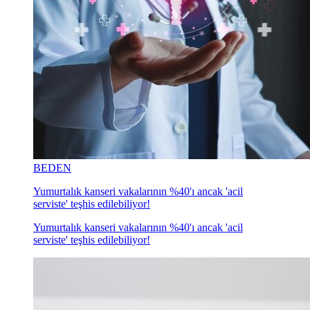
BEDEN
Yumurtalık kanseri vakalarının %40'ı ancak 'acil
serviste' teşhis edilebiliyor!
Yumurtalık kanseri vakalarının %40'ı ancak 'acil
serviste' teşhis edilebiliyor!