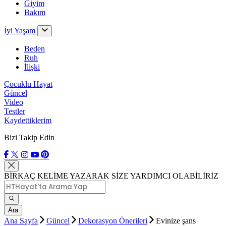
Giyim
Bakım
İyi Yaşam
Beden
Ruh
İlişki
Çocuklu Hayat
Güncel
Video
Testler
Kaydettiklerim
Bizi Takip Edin
BİRKAÇ KELİME YAZARAK SİZE YARDIMCI OLABİLİRİZ
Ara
Ana Sayfa
Güncel
Dekorasyon Önerileri
Evinize şans