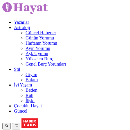
Yazarlar
Astroloji
Güncel Haberler
Günün Yorumu
Haftanın Yorumu
Ayın Yorumu
Aşk Uyumu
Yükselen Burç
Genel Burç Yorumları
Stil
Giyim
Bakım
İyi Yaşam
Beden
Ruh
İlişki
Çocuklu Hayat
Güncel