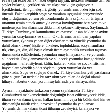
HTHayat ekibi olarak haber değeri taşıyan, herkesin kendine dair bir
şeyler bulacağı içerikleri sizlere ulaştırmak için çalışıyoruz.
İçeriklerimiz ile ilgili eleştiri, görüş, yorumlarınız bizler için çok
önemli. Fakat karşılıklı saygı ve yasalara uygunluk çerçevesinde
oluşturduğumuz yorum platformlarında daha sağlıklı bir tartışma
ortamını temin etmek amacıyla ortaya koyduğumuz bazı yorum ve
moderasyon kurallarımıza dikkatinizi çekmek istiyoruz. Sayfamızda
Türkiye Cumhuriyeti kanunlarına ve evrensel insan haklarına aykırı
yorumlar onaylanmaz ve silinir. Okurlarımız tarafından yapılan
yorumların, (yorum yapan diğer okurlarımıza yönelik yorumlar da
dahil olmak üzere) kişilere, ülkelere, topluluklara, sosyal sınıflara
ırk, cinsiyet, din, dil başta olmak üzere ayrımcılık unsurları taşıması
durumunda editörlerimiz yorumları onaylamayacaktır ve yorumlar
silinecektir. Onaylanmayacak ve silinecek yorumlar kategorisinde
aşağılama, nefret söylemi, küfür, hakaret, kadın ve çocuk istismarı,
hayvanlara yönelik şiddet söylemi içeren yorumlar da yer
almaktadır. Suçu ve suçluyu övmek, Türkiye Cumhuriyeti yasalarına
göre suçtur. Bu nedenle bu tarz okur yorumları da doğal olarak
hthayat.haberturk.com yorum sayfalarında yer almayacaktır.
Ayrıca hthayat.haberturk.com yorum sayfalarında Türkiye
Cumhuriyeti mahkemelerinde doğruluğu ispat edilemeyecek iddia,
itham ve karalama içeren, halkın tamamını veya bir bölümünü kin ve
düşmanlığa tahrik eden, provokatif yorumlar da yapılamaz.
Yorumlarda markaların ticari itibarını zedeleyici, karalayıcı ve