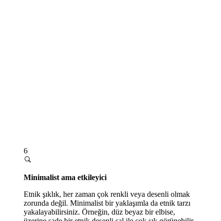
6
Minimalist ama etkileyici
Etnik şıklık, her zaman çok renkli veya desenli olmak
zorunda değil. Minimalist bir yaklaşımla da etnik tarzı
yakalayabilirsiniz. Örneğin, düz beyaz bir elbise,
üzerine sade bir etnik desenli şal ile çok şık görünebilir.