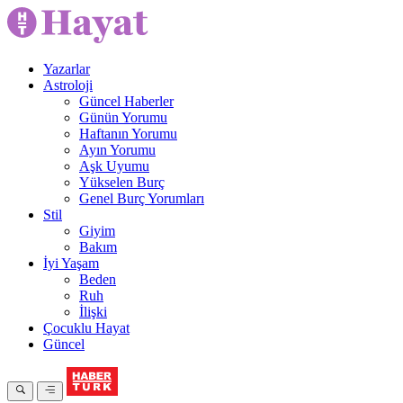
Yazarlar
Astroloji
Güncel Haberler
Günün Yorumu
Haftanın Yorumu
Ayın Yorumu
Aşk Uyumu
Yükselen Burç
Genel Burç Yorumları
Stil
Giyim
Bakım
İyi Yaşam
Beden
Ruh
İlişki
Çocuklu Hayat
Güncel