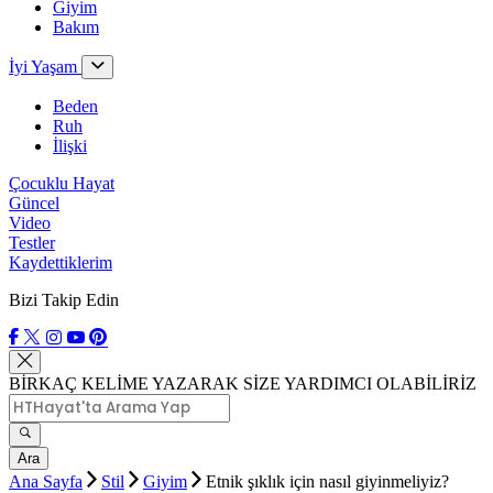
Giyim
Bakım
İyi Yaşam
Beden
Ruh
İlişki
Çocuklu Hayat
Güncel
Video
Testler
Kaydettiklerim
Bizi Takip Edin
BİRKAÇ KELİME YAZARAK SİZE YARDIMCI OLABİLİRİZ
Ara
Ana Sayfa
Stil
Giyim
Etnik şıklık için nasıl giyinmeliyiz?