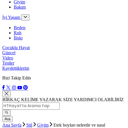
Giyim
Bakım
İyi Yaşam
Beden
Ruh
İlişki
Çocuklu Hayat
Güncel
Video
Testler
Kaydettiklerim
Bizi Takip Edin
BİRKAÇ KELİME YAZARAK SİZE YARDIMCI OLABİLİRİZ
Ara
Ana Sayfa
Stil
Giyim
Etek boyları nelerdir ve nasıl