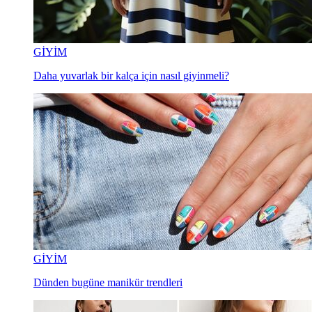
GİYİM
Daha yuvarlak bir kalça için nasıl giyinmeli?
GİYİM
Dünden bugüne manikür trendleri