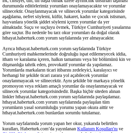
ırk, cinsiyet, din, dil başta olmak üzere ayrımcılık unsurları taşıması
durumunda editörlerimiz yorumları onaylamayacaktır ve yorumlar
silinecektir. Onaylanmayacak ve silinecek yorumlar kategorisinde
aşağılama, nefret söylemi, küfür, hakaret, kadın ve çocuk istismarı,
hayvanlara yönelik şiddet söylemi içeren yorumlar da yer
almaktadır. Suçu ve suçluyu övmek, Türkiye Cumhuriyeti yasalarına
göre suçtur. Bu nedenle bu tarz okur yorumları da doğal olarak
hthayat.haberturk.com yorum sayfalarında yer almayacaktır.
Ayrıca hthayat.haberturk.com yorum sayfalarında Türkiye
Cumhuriyeti mahkemelerinde doğruluğu ispat edilemeyecek iddia,
itham ve karalama içeren, halkın tamamını veya bir bölümünü kin ve
düşmanlığa tahrik eden, provokatif yorumlar da yapılamaz.
Yorumlarda markaların ticari itibarını zedeleyici, karalayıcı ve
herhangi bir şekilde ticari zarara yol açabilecek yorumlar
onaylanmayacak ve silinecektir. Aynı şekilde bir markaya yönelik
promosyon veya reklam amaçlı yorumlar da onaylanmayacak ve
silinecek yorumlar kategorisindedir. Başka hiçbir siteden alınan
linkler hthayat.haberturk.com yorum sayfalarında paylaşılamaz.
hthayat.haberturk.com yorum sayfalarında paylaşılan tüm
yorumların yasal sorumluluğu yorumu yapan okura aittir ve
hthayat.haberturk.com bunlardan sorumlu tutulamaz.
Yorum sayfalarında yorum yapan her okur, yukarıda belirtilen
kuralları, Haberturk.com’da yayınlanan
Kullanım Koşulları'nı
ve