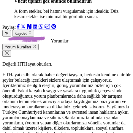
Vücut tipinizi göz önünde bulundurun
A form etekler, bel hattını vurgulamak için idealdir. Düz
kesim etekler ise minimal bir görünüm sunar.
Paylaş:
Kaydet
Yorumlar
Yorum Kuralları
Değerli HTHayat okurları,
HTHayat ekibi olarak haber değeri taşıyan, herkesin kendine dair bir
şeyler bulacağı içerikleri sizlere ulaştırmak için çalışıyoruz.
İçeriklerimiz ile ilgili eleştiri, görüş, yorumlarınız bizler için çok
önemli. Fakat karşılıklı saygı ve yasalara uygunluk çerçevesinde
oluşturduğumuz yorum platformlarında daha sağlıklı bir tartışma
ortamını temin etmek amacıyla ortaya koyduğumuz bazı yorum ve
moderasyon kurallarımıza dikkatinizi çekmek istiyoruz. Sayfamızda
Türkiye Cumhuriyeti kanunlarına ve evrensel insan haklarına aykırı
yorumlar onaylanmaz ve silinir. Okurlarımız tarafından yapılan
yorumların, (yorum yapan diğer okurlarımıza yönelik yorumlar da
dahil olmak üzere) kişilere, ülkelere, topluluklara, sosyal sınıflara