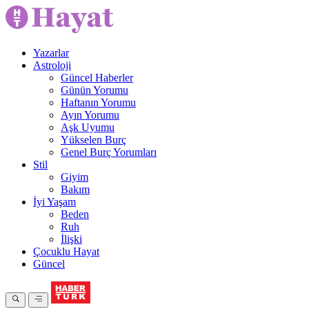
Yazarlar
Astroloji
Güncel Haberler
Günün Yorumu
Haftanın Yorumu
Ayın Yorumu
Aşk Uyumu
Yükselen Burç
Genel Burç Yorumları
Stil
Giyim
Bakım
İyi Yaşam
Beden
Ruh
İlişki
Çocuklu Hayat
Güncel