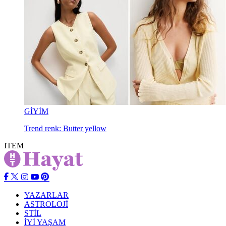
GİYİM
Trend renk: Butter yellow
ITEM
YAZARLAR
ASTROLOJİ
STİL
İYİ YAŞAM