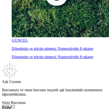
GÜNCEL
Döngünün ve gücün simgesi: Numerolojide 8 rakamı
Döngünün ve gücün simgesi: Numerolojide 8 rakamı
Aşk Uyumu
Burcunuzu ve onun burcunu seçerek aşk hayatındaki uyumunuzu
öğrenebilirsiniz.
Sizin Burcunuz