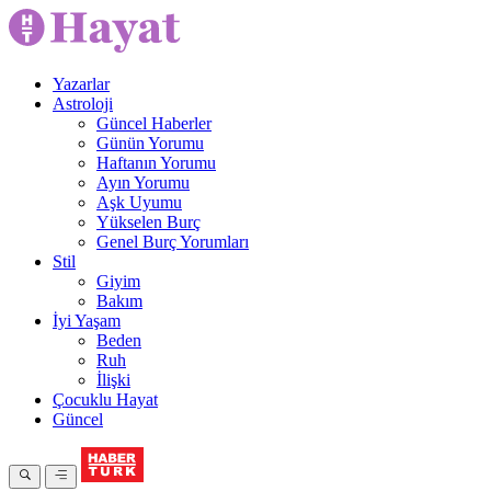
Yazarlar
Astroloji
Güncel Haberler
Günün Yorumu
Haftanın Yorumu
Ayın Yorumu
Aşk Uyumu
Yükselen Burç
Genel Burç Yorumları
Stil
Giyim
Bakım
İyi Yaşam
Beden
Ruh
İlişki
Çocuklu Hayat
Güncel