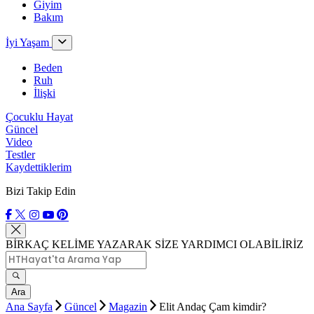
Giyim
Bakım
İyi Yaşam
Beden
Ruh
İlişki
Çocuklu Hayat
Güncel
Video
Testler
Kaydettiklerim
Bizi Takip Edin
BİRKAÇ KELİME YAZARAK SİZE YARDIMCI OLABİLİRİZ
Ara
Ana Sayfa
Güncel
Magazin
Elit Andaç Çam kimdir?