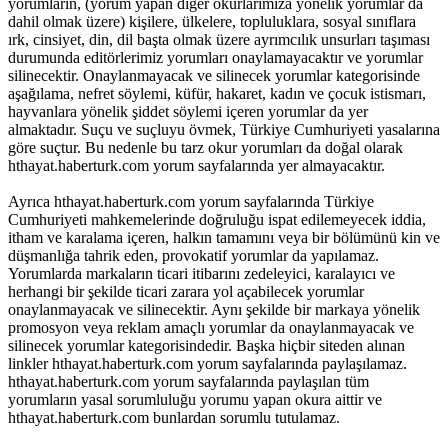
yorumların, (yorum yapan diğer okurlarımıza yönelik yorumlar da
dahil olmak üzere) kişilere, ülkelere, topluluklara, sosyal sınıflara
ırk, cinsiyet, din, dil başta olmak üzere ayrımcılık unsurları taşıması
durumunda editörlerimiz yorumları onaylamayacaktır ve yorumlar
silinecektir. Onaylanmayacak ve silinecek yorumlar kategorisinde
aşağılama, nefret söylemi, küfür, hakaret, kadın ve çocuk istismarı,
hayvanlara yönelik şiddet söylemi içeren yorumlar da yer
almaktadır. Suçu ve suçluyu övmek, Türkiye Cumhuriyeti yasalarına
göre suçtur. Bu nedenle bu tarz okur yorumları da doğal olarak
hthayat.haberturk.com yorum sayfalarında yer almayacaktır.
Ayrıca hthayat.haberturk.com yorum sayfalarında Türkiye
Cumhuriyeti mahkemelerinde doğruluğu ispat edilemeyecek iddia,
itham ve karalama içeren, halkın tamamını veya bir bölümünü kin ve
düşmanlığa tahrik eden, provokatif yorumlar da yapılamaz.
Yorumlarda markaların ticari itibarını zedeleyici, karalayıcı ve
herhangi bir şekilde ticari zarara yol açabilecek yorumlar
onaylanmayacak ve silinecektir. Aynı şekilde bir markaya yönelik
promosyon veya reklam amaçlı yorumlar da onaylanmayacak ve
silinecek yorumlar kategorisindedir. Başka hiçbir siteden alınan
linkler hthayat.haberturk.com yorum sayfalarında paylaşılamaz.
hthayat.haberturk.com yorum sayfalarında paylaşılan tüm
yorumların yasal sorumluluğu yorumu yapan okura aittir ve
hthayat.haberturk.com bunlardan sorumlu tutulamaz.