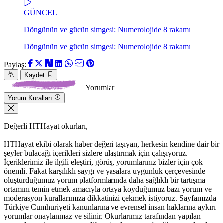
GÜNCEL
Döngünün ve gücün simgesi: Numerolojide 8 rakamı
Döngünün ve gücün simgesi: Numerolojide 8 rakamı
Paylaş:
Kaydet
Yorumlar
Yorum Kuralları
Değerli HTHayat okurları,
HTHayat ekibi olarak haber değeri taşıyan, herkesin kendine dair bir
şeyler bulacağı içerikleri sizlere ulaştırmak için çalışıyoruz.
İçeriklerimiz ile ilgili eleştiri, görüş, yorumlarınız bizler için çok
önemli. Fakat karşılıklı saygı ve yasalara uygunluk çerçevesinde
oluşturduğumuz yorum platformlarında daha sağlıklı bir tartışma
ortamını temin etmek amacıyla ortaya koyduğumuz bazı yorum ve
moderasyon kurallarımıza dikkatinizi çekmek istiyoruz. Sayfamızda
Türkiye Cumhuriyeti kanunlarına ve evrensel insan haklarına aykırı
yorumlar onaylanmaz ve silinir. Okurlarımız tarafından yapılan