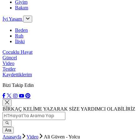
Giyim
Bakım
İyi Yaşam
Beden
Ruh
İlişki
Çocuklu Hayat
Güncel
Video
Testler
Kaydettiklerim
Bizi Takip Edin
BİRKAÇ KELİME YAZARAK SİZE YARDIMCI OLABİLİRİZ
Ara
Anasayfa
Video
Ali Güven - Yolcu