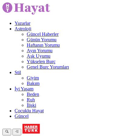
Yazarlar
Astroloji
Güncel Haberler
Günün Yorumu
Haftanın Yorumu
Ayın Yorumu
Aşk Uyumu
Yükselen Burç
Genel Burç Yorumları
Stil
Giyim
Bakım
İyi Yaşam
Beden
Ruh
İlişki
Çocuklu Hayat
Güncel