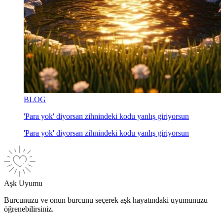
BLOG
'Para yok' diyorsan zihnindeki kodu yanlış giriyorsun
'Para yok' diyorsan zihnindeki kodu yanlış giriyorsun
Aşk Uyumu
Burcunuzu ve onun burcunu seçerek aşk hayatındaki uyumunuzu
öğrenebilirsiniz.