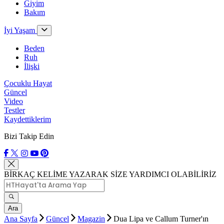
Giyim
Bakım
İyi Yaşam
Beden
Ruh
İlişki
Çocuklu Hayat
Güncel
Video
Testler
Kaydettiklerim
Bizi Takip Edin
BİRKAÇ KELİME YAZARAK SİZE YARDIMCI OLABİLİRİZ
Ara
Ana Sayfa
Güncel
Magazin
Dua Lipa ve Callum Turner'ın