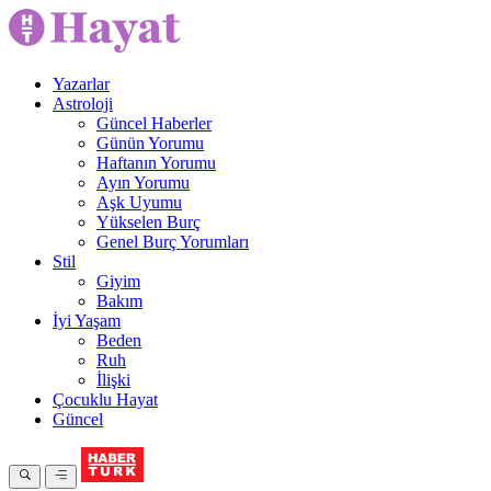
Yazarlar
Astroloji
Güncel Haberler
Günün Yorumu
Haftanın Yorumu
Ayın Yorumu
Aşk Uyumu
Yükselen Burç
Genel Burç Yorumları
Stil
Giyim
Bakım
İyi Yaşam
Beden
Ruh
İlişki
Çocuklu Hayat
Güncel