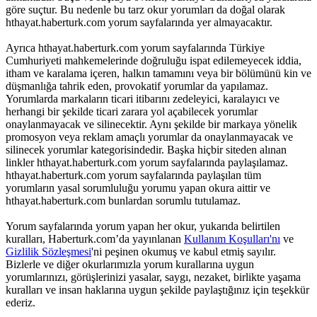
göre suçtur. Bu nedenle bu tarz okur yorumları da doğal olarak
hthayat.haberturk.com yorum sayfalarında yer almayacaktır.
Ayrıca hthayat.haberturk.com yorum sayfalarında Türkiye
Cumhuriyeti mahkemelerinde doğruluğu ispat edilemeyecek iddia,
itham ve karalama içeren, halkın tamamını veya bir bölümünü kin ve
düşmanlığa tahrik eden, provokatif yorumlar da yapılamaz.
Yorumlarda markaların ticari itibarını zedeleyici, karalayıcı ve
herhangi bir şekilde ticari zarara yol açabilecek yorumlar
onaylanmayacak ve silinecektir. Aynı şekilde bir markaya yönelik
promosyon veya reklam amaçlı yorumlar da onaylanmayacak ve
silinecek yorumlar kategorisindedir. Başka hiçbir siteden alınan
linkler hthayat.haberturk.com yorum sayfalarında paylaşılamaz.
hthayat.haberturk.com yorum sayfalarında paylaşılan tüm
yorumların yasal sorumluluğu yorumu yapan okura aittir ve
hthayat.haberturk.com bunlardan sorumlu tutulamaz.
Yorum sayfalarında yorum yapan her okur, yukarıda belirtilen
kuralları, Haberturk.com’da yayınlanan
Kullanım Koşulları'nı
ve
Gizlilik Sözleşmesi
'ni peşinen okumuş ve kabul etmiş sayılır.
Bizlerle ve diğer okurlarımızla yorum kurallarına uygun
yorumlarınızı, görüşlerinizi yasalar, saygı, nezaket, birlikte yaşama
kuralları ve insan haklarına uygun şekilde paylaştığınız için teşekkür
ederiz.