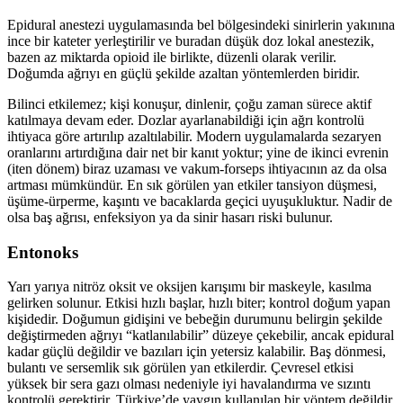
Epidural anestezi uygulamasında bel bölgesindeki sinirlerin yakınına
ince bir kateter yerleştirilir ve buradan düşük doz lokal anestezik,
bazen az miktarda opioid ile birlikte, düzenli olarak verilir.
Doğumda ağrıyı en güçlü şekilde azaltan yöntemlerden biridir.
Bilinci etkilemez; kişi konuşur, dinlenir, çoğu zaman sürece aktif
katılmaya devam eder. Dozlar ayarlanabildiği için ağrı kontrolü
ihtiyaca göre artırılıp azaltılabilir. Modern uygulamalarda sezaryen
oranlarını artırdığına dair net bir kanıt yoktur; yine de ikinci evrenin
(iten dönem) biraz uzaması ve vakum-forseps ihtiyacının az da olsa
artması mümkündür. En sık görülen yan etkiler tansiyon düşmesi,
üşüme-ürperme, kaşıntı ve bacaklarda geçici uyuşukluktur. Nadir de
olsa baş ağrısı, enfeksiyon ya da sinir hasarı riski bulunur.
Entonoks
Yarı yarıya nitröz oksit ve oksijen karışımı bir maskeyle, kasılma
gelirken solunur. Etkisi hızlı başlar, hızlı biter; kontrol doğum yapan
kişidedir. Doğumun gidişini ve bebeğin durumunu belirgin şekilde
değiştirmeden ağrıyı “katlanılabilir” düzeye çekebilir, ancak epidural
kadar güçlü değildir ve bazıları için yetersiz kalabilir. Baş dönmesi,
bulantı ve sersemlik sık görülen yan etkilerdir. Çevresel etkisi
yüksek bir sera gazı olması nedeniyle iyi havalandırma ve sızıntı
kontrolü gerektirir. Türkiye’de yaygın kullanılan bir yöntem değildir.