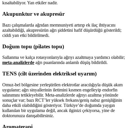
kısaltabiliyor. Yan etkiler nadir.
Akupunktur ve akupresür
Bazı çalışmalarda ağrıdan memnuniyeti artırıp ek ilaç ihtiyacını
azaltabildiği, akupresürün ağrı şiddetini hafif düşürdüğü gösterildi;
ciddi yan etki bildirilmedi.
Doğum topu (pilates topu)
Sallanma ve kalça rotasyonlarıyla ağrıyı azaltmaya yardımcı olabilir;
meta-analizlerde
ağrı puanlarında anlamlı düşüş bildirildi.
TENS (cilt üzerinden elektriksel uyarım)
Omuz-bel bölgesine yerleştirilen elektrotlar aracılığıyla düşük akım
uygulanır; ağrı sinyallerinin iletimini kısmen engelleyip endorfin
salınımını tetikleyebilir. Meta-analizlerde ağrıyı azaltma yönünde
sonuçlar var; bazı RCT’ler yüksek frekans/geniş nabız genişliğinin
daha etkili olabildiğini gösteriyor. Türkiye’de doğumda yaygın
kullanılan bir uygulama değil, ancak ilginizi çekiyorsa, yine de
doktorunuza danışabilirsiniz.
Aromaterapi