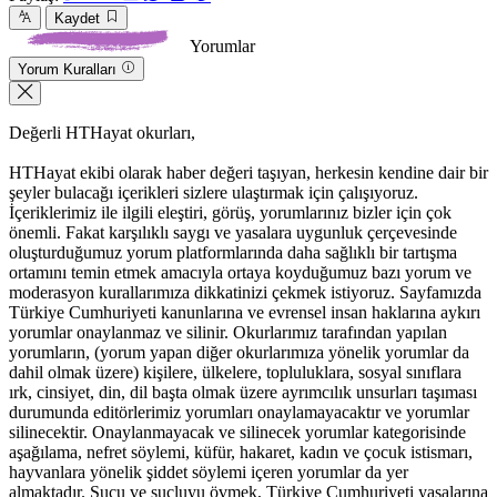
Kaydet
Yorumlar
Yorum Kuralları
Değerli HTHayat okurları,
HTHayat ekibi olarak haber değeri taşıyan, herkesin kendine dair bir
şeyler bulacağı içerikleri sizlere ulaştırmak için çalışıyoruz.
İçeriklerimiz ile ilgili eleştiri, görüş, yorumlarınız bizler için çok
önemli. Fakat karşılıklı saygı ve yasalara uygunluk çerçevesinde
oluşturduğumuz yorum platformlarında daha sağlıklı bir tartışma
ortamını temin etmek amacıyla ortaya koyduğumuz bazı yorum ve
moderasyon kurallarımıza dikkatinizi çekmek istiyoruz. Sayfamızda
Türkiye Cumhuriyeti kanunlarına ve evrensel insan haklarına aykırı
yorumlar onaylanmaz ve silinir. Okurlarımız tarafından yapılan
yorumların, (yorum yapan diğer okurlarımıza yönelik yorumlar da
dahil olmak üzere) kişilere, ülkelere, topluluklara, sosyal sınıflara
ırk, cinsiyet, din, dil başta olmak üzere ayrımcılık unsurları taşıması
durumunda editörlerimiz yorumları onaylamayacaktır ve yorumlar
silinecektir. Onaylanmayacak ve silinecek yorumlar kategorisinde
aşağılama, nefret söylemi, küfür, hakaret, kadın ve çocuk istismarı,
hayvanlara yönelik şiddet söylemi içeren yorumlar da yer
almaktadır. Suçu ve suçluyu övmek, Türkiye Cumhuriyeti yasalarına