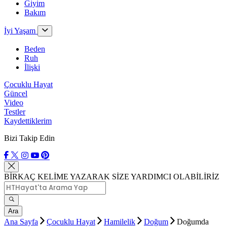
Giyim
Bakım
İyi Yaşam
Beden
Ruh
İlişki
Çocuklu Hayat
Güncel
Video
Testler
Kaydettiklerim
Bizi Takip Edin
BİRKAÇ KELİME YAZARAK SİZE YARDIMCI OLABİLİRİZ
Ara
Ana Sayfa
Çocuklu Hayat
Hamilelik
Doğum
Doğumda