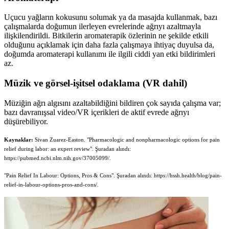
Uçucu yağların kokusunu solumak ya da masajda kullanmak, bazı
çalışmalarda doğumun ilerleyen evrelerinde ağrıyı azaltmayla
ilişkilendirildi. Bitkilerin aromaterapik özlerinin ne şekilde etkili
olduğunu açıklamak için daha fazla çalışmaya ihtiyaç duyulsa da,
doğumda aromaterapi kullanımı ile ilgili ciddi yan etki bildirimleri
az.
Müzik ve görsel-işitsel odaklama (VR dahil)
Müziğin ağrı algısını azaltabildiğini bildiren çok sayıda çalışma var;
bazı davranışsal video/VR içerikleri de aktif evrede ağrıyı
düşürebiliyor.
Kaynaklar:
Sivan Zuarez-Easton. "Pharmacologic and nonpharmacologic options for pain
relief during labor: an expert review". Şuradan alındı:
https://pubmed.ncbi.nlm.nih.gov/37005099/.
"Pain Relief In Labour: Options, Pros & Cons". Şuradan alındı: https://hssh.health/blog/pain-
relief-in-labour-options-pros-and-cons/.