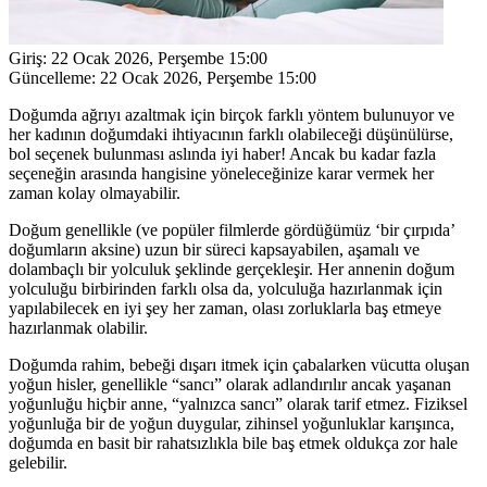
Giriş:
22 Ocak 2026, Perşembe 15:00
Güncelleme:
22 Ocak 2026, Perşembe 15:00
Doğumda ağrıyı azaltmak için birçok farklı yöntem bulunuyor ve
her kadının doğumdaki ihtiyacının farklı olabileceği düşünülürse,
bol seçenek bulunması aslında iyi haber! Ancak bu kadar fazla
seçeneğin arasında hangisine yöneleceğinize karar vermek her
zaman kolay olmayabilir.
Doğum genellikle (ve popüler filmlerde gördüğümüz ‘bir çırpıda’
doğumların aksine) uzun bir süreci kapsayabilen, aşamalı ve
dolambaçlı bir yolculuk şeklinde gerçekleşir. Her annenin doğum
yolculuğu birbirinden farklı olsa da, yolculuğa hazırlanmak için
yapılabilecek en iyi şey her zaman, olası zorluklarla baş etmeye
hazırlanmak olabilir.
Doğumda rahim, bebeği dışarı itmek için çabalarken vücutta oluşan
yoğun hisler, genellikle “sancı” olarak adlandırılır ancak yaşanan
yoğunluğu hiçbir anne, “yalnızca sancı” olarak tarif etmez. Fiziksel
yoğunluğa bir de yoğun duygular, zihinsel yoğunluklar karışınca,
doğumda en basit bir rahatsızlıkla bile baş etmek oldukça zor hale
gelebilir.