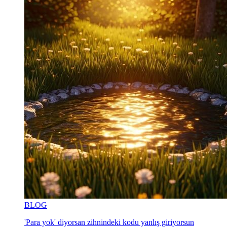
BLOG
'Para yok' diyorsan zihnindeki kodu yanlış giriyorsun