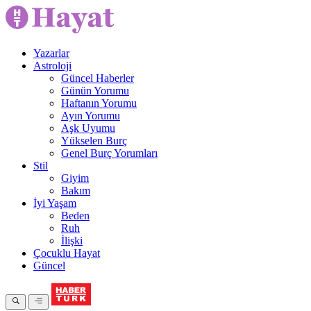
Yazarlar
Astroloji
Güncel Haberler
Günün Yorumu
Haftanın Yorumu
Ayın Yorumu
Aşk Uyumu
Yükselen Burç
Genel Burç Yorumları
Stil
Giyim
Bakım
İyi Yaşam
Beden
Ruh
İlişki
Çocuklu Hayat
Güncel