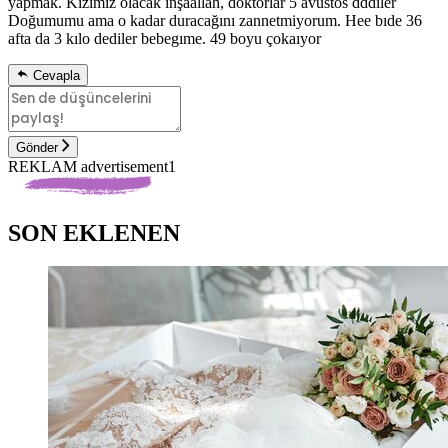
yapmak. Kızımız olacak inşaallah, doktorlar 5 avustos dddıler
Doğumumu ama o kadar duracağını zannetmiyorum. Hee bıde 36
afta da 3 kılo dediler bebegıme. 49 boyu çokaıyor
Cevapla
Gönder
REKLAM advertisement1
SON EKLENEN