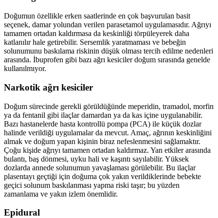
Doğumun özellikle erken saatlerinde en çok başvurulan basit
seçenek, damar yolundan verilen parasetamol uygulamasıdır. Ağrıyı
tamamen ortadan kaldırmasa da keskinliği törpüleyerek daha
katlanılır hale getirebilir. Sersemlik yaratmaması ve bebeğin
solunumunu baskılama riskinin düşük olması tercih edilme nedenleri
arasında. İbuprofen gibi bazı ağrı kesiciler doğum sırasında genelde
kullanılmıyor.
Narkotik ağrı kesiciler
Doğum sürecinde gerekli görüldüğünde meperidin, tramadol, morfin
ya da fentanil gibi ilaçlar damardan ya da kas içine uygulanabilir.
Bazı hastanelerde hasta kontrollü pompa (PCA) ile küçük dozlar
halinde verildiği uygulamalar da mevcut. Amaç, ağrının keskinliğini
almak ve doğum yapan kişinin biraz nefeslenmesini sağlamaktır.
Çoğu kişide ağrıyı tamamen ortadan kaldırmaz. Yan etkiler arasında
bulantı, baş dönmesi, uyku hali ve kaşıntı sayılabilir. Yüksek
dozlarda annede solunumun yavaşlaması görülebilir. Bu ilaçlar
plasentayı geçtiği için doğuma çok yakın verildiklerinde bebekte
geçici solunum baskılanması yapma riski taşır; bu yüzden
zamanlama ve yakın izlem önemlidir.
Epidural