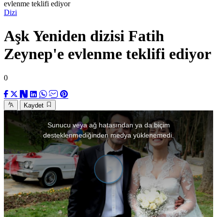
evlenme teklifi ediyor
Dizi
Aşk Yeniden dizisi Fatih
Zeynep'e evlenme teklifi ediyor
0
Kaydet
This
is
Sunucu veya ağ hatasından ya da biçim
a
modal
desteklenmediğinden medya yüklenemedi.
window.
Videoyu
Oynat