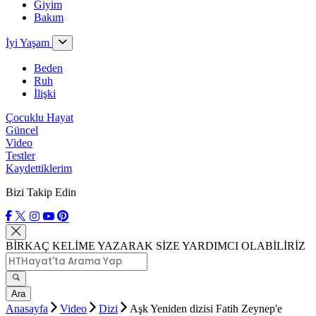
Giyim
Bakım
İyi Yaşam
Beden
Ruh
İlişki
Çocuklu Hayat
Güncel
Video
Testler
Kaydettiklerim
Bizi Takip Edin
BİRKAÇ KELİME YAZARAK SİZE YARDIMCI OLABİLİRİZ
Ara
Anasayfa
Video
Dizi
Aşk Yeniden dizisi Fatih Zeynep'e