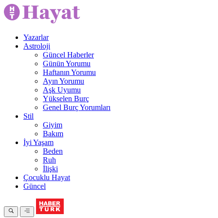
Yazarlar
Astroloji
Güncel Haberler
Günün Yorumu
Haftanın Yorumu
Ayın Yorumu
Aşk Uyumu
Yükselen Burç
Genel Burç Yorumları
Stil
Giyim
Bakım
İyi Yaşam
Beden
Ruh
İlişki
Çocuklu Hayat
Güncel