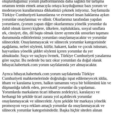
oluşturduğumuz yorum platformlarında daha sağlıklı bir tartışma
ortamını temin etmek amacıyla ortaya koyduğumuz bazı yorum ve
moderasyon kurallarımıza dikkatinizi çekmek istiyoruz. Sayfamızda
Türkiye Cumhuriyeti kanunlarına ve evrensel insan haklarına aykırı
yorumlar onaylanmaz ve silinir. Okurlarımız tarafından yapılan
yorumların, (yorum yapan diğer okurlarımıza yönelik yorumlar da
dahil olmak üzere) kişilere, ülkelere, topluluklara, sosyal sınıflara
ırk, cinsiyet, din, dil başta olmak üzere ayrımcılık unsurları taşıması
durumunda editörlerimiz yorumları onaylamayacaktır ve yorumlar
silinecektir. Onaylanmayacak ve silinecek yorumlar kategorisinde
aşağılama, nefret söylemi, küfür, hakaret, kadın ve çocuk istismarı,
hayvanlara yönelik şiddet söylemi içeren yorumlar da yer
almaktadır. Suçu ve suçluyu övmek, Türkiye Cumhuriyeti yasalarına
göre suçtur. Bu nedenle bu tarz okur yorumları da doğal olarak
hthayat.haberturk.com yorum sayfalarında yer almayacaktır.
Ayrıca hthayat.haberturk.com yorum sayfalarında Türkiye
Cumhuriyeti mahkemelerinde doğruluğu ispat edilemeyecek iddia,
itham ve karalama içeren, halkın tamamını veya bir bölümünü kin ve
düşmanlığa tahrik eden, provokatif yorumlar da yapılamaz.
Yorumlarda markaların ticari itibarını zedeleyici, karalayıcı ve
herhangi bir şekilde ticari zarara yol açabilecek yorumlar
onaylanmayacak ve silinecektir. Aynı şekilde bir markaya yönelik
promosyon veya reklam amaçlı yorumlar da onaylanmayacak ve
silinecek yorumlar kategorisindedir. Başka hiçbir siteden alınan