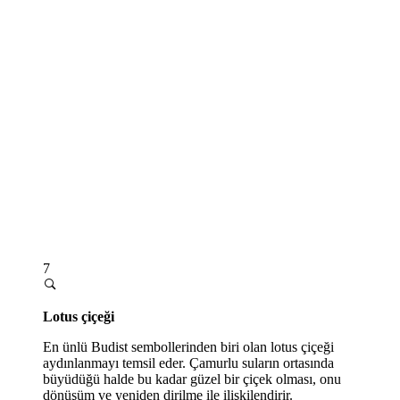
7
Lotus çiçeği
En ünlü Budist sembollerinden biri olan lotus çiçeği
aydınlanmayı temsil eder. Çamurlu suların ortasında
büyüdüğü halde bu kadar güzel bir çiçek olması, onu
dönüşüm ve yeniden dirilme ile ilişkilendirir.