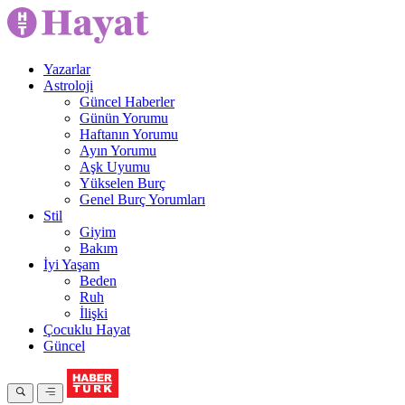
Yazarlar
Astroloji
Güncel Haberler
Günün Yorumu
Haftanın Yorumu
Ayın Yorumu
Aşk Uyumu
Yükselen Burç
Genel Burç Yorumları
Stil
Giyim
Bakım
İyi Yaşam
Beden
Ruh
İlişki
Çocuklu Hayat
Güncel