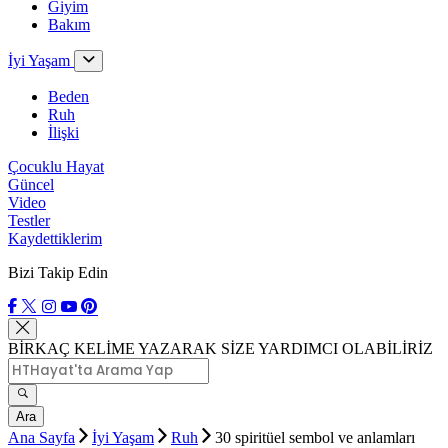
Giyim
Bakım
İyi Yaşam
Beden
Ruh
İlişki
Çocuklu Hayat
Güncel
Video
Testler
Kaydettiklerim
Bizi Takip Edin
BİRKAÇ KELİME YAZARAK SİZE YARDIMCI OLABİLİRİZ
Ara
Ana Sayfa
İyi Yaşam
Ruh
30 spiritüel sembol ve anlamları