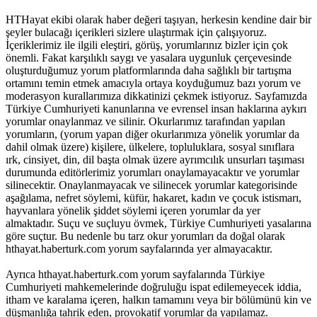
HTHayat ekibi olarak haber değeri taşıyan, herkesin kendine dair bir
şeyler bulacağı içerikleri sizlere ulaştırmak için çalışıyoruz.
İçeriklerimiz ile ilgili eleştiri, görüş, yorumlarınız bizler için çok
önemli. Fakat karşılıklı saygı ve yasalara uygunluk çerçevesinde
oluşturduğumuz yorum platformlarında daha sağlıklı bir tartışma
ortamını temin etmek amacıyla ortaya koyduğumuz bazı yorum ve
moderasyon kurallarımıza dikkatinizi çekmek istiyoruz. Sayfamızda
Türkiye Cumhuriyeti kanunlarına ve evrensel insan haklarına aykırı
yorumlar onaylanmaz ve silinir. Okurlarımız tarafından yapılan
yorumların, (yorum yapan diğer okurlarımıza yönelik yorumlar da
dahil olmak üzere) kişilere, ülkelere, topluluklara, sosyal sınıflara
ırk, cinsiyet, din, dil başta olmak üzere ayrımcılık unsurları taşıması
durumunda editörlerimiz yorumları onaylamayacaktır ve yorumlar
silinecektir. Onaylanmayacak ve silinecek yorumlar kategorisinde
aşağılama, nefret söylemi, küfür, hakaret, kadın ve çocuk istismarı,
hayvanlara yönelik şiddet söylemi içeren yorumlar da yer
almaktadır. Suçu ve suçluyu övmek, Türkiye Cumhuriyeti yasalarına
göre suçtur. Bu nedenle bu tarz okur yorumları da doğal olarak
hthayat.haberturk.com yorum sayfalarında yer almayacaktır.
Ayrıca hthayat.haberturk.com yorum sayfalarında Türkiye
Cumhuriyeti mahkemelerinde doğruluğu ispat edilemeyecek iddia,
itham ve karalama içeren, halkın tamamını veya bir bölümünü kin ve
düşmanlığa tahrik eden, provokatif yorumlar da yapılamaz.