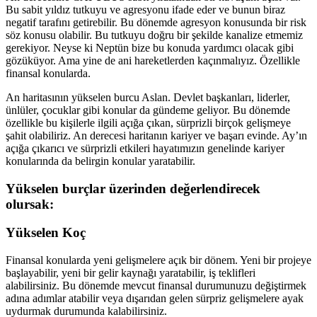
Bu sabit yıldız tutkuyu ve agresyonu ifade eder ve bunun biraz
negatif tarafını getirebilir. Bu dönemde agresyon konusunda bir risk
söz konusu olabilir. Bu tutkuyu doğru bir şekilde kanalize etmemiz
gerekiyor. Neyse ki Neptün bize bu konuda yardımcı olacak gibi
gözüküyor. Ama yine de ani hareketlerden kaçınmalıyız. Özellikle
finansal konularda.
An haritasının yükselen burcu Aslan. Devlet başkanları, liderler,
ünlüler, çocuklar gibi konular da gündeme geliyor. Bu dönemde
özellikle bu kişilerle ilgili açığa çıkan, sürprizli birçok gelişmeye
şahit olabiliriz. An derecesi haritanın kariyer ve başarı evinde. Ay’ın
açığa çıkarıcı ve sürprizli etkileri hayatımızın genelinde kariyer
konularında da belirgin konular yaratabilir.
Yükselen burçlar üzerinden değerlendirecek
olursak:
Yükselen Koç
Finansal konularda yeni gelişmelere açık bir dönem. Yeni bir projeye
başlayabilir, yeni bir gelir kaynağı yaratabilir, iş teklifleri
alabilirsiniz. Bu dönemde mevcut finansal durumunuzu değiştirmek
adına adımlar atabilir veya dışarıdan gelen sürpriz gelişmelere ayak
uydurmak durumunda kalabilirsiniz.