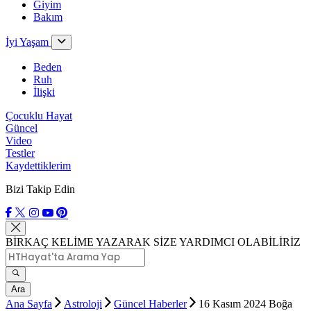
Giyim
Bakım
İyi Yaşam
Beden
Ruh
İlişki
Çocuklu Hayat
Güncel
Video
Testler
Kaydettiklerim
Bizi Takip Edin
BİRKAÇ KELİME YAZARAK SİZE YARDIMCI OLABİLİRİZ
Ara
Ana Sayfa
Astroloji
Güncel Haberler
16 Kasım 2024 Boğa