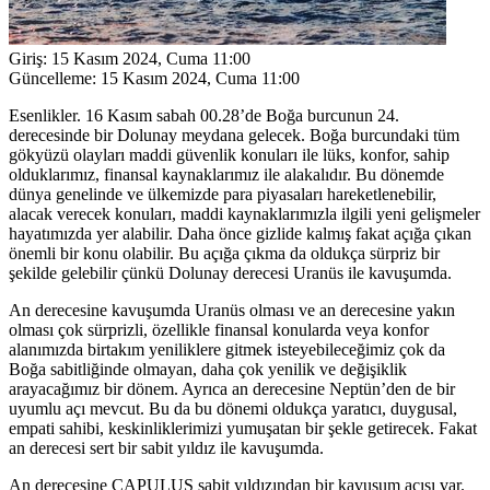
Giriş:
15 Kasım 2024, Cuma 11:00
Güncelleme:
15 Kasım 2024, Cuma 11:00
Esenlikler. 16 Kasım sabah 00.28’de Boğa burcunun 24.
derecesinde bir Dolunay meydana gelecek. Boğa burcundaki tüm
gökyüzü olayları maddi güvenlik konuları ile lüks, konfor, sahip
olduklarımız, finansal kaynaklarımız ile alakalıdır. Bu dönemde
dünya genelinde ve ülkemizde para piyasaları hareketlenebilir,
alacak verecek konuları, maddi kaynaklarımızla ilgili yeni gelişmeler
hayatımızda yer alabilir. Daha önce gizlide kalmış fakat açığa çıkan
önemli bir konu olabilir. Bu açığa çıkma da oldukça sürpriz bir
şekilde gelebilir çünkü Dolunay derecesi Uranüs ile kavuşumda.
An derecesine kavuşumda Uranüs olması ve an derecesine yakın
olması çok sürprizli, özellikle finansal konularda veya konfor
alanımızda birtakım yeniliklere gitmek isteyebileceğimiz çok da
Boğa sabitliğinde olmayan, daha çok yenilik ve değişiklik
arayacağımız bir dönem. Ayrıca an derecesine Neptün’den de bir
uyumlu açı mevcut. Bu da bu dönemi oldukça yaratıcı, duygusal,
empati sahibi, keskinliklerimizi yumuşatan bir şekle getirecek. Fakat
an derecesi sert bir sabit yıldız ile kavuşumda.
An derecesine CAPULUS sabit yıldızından bir kavuşum açısı var.