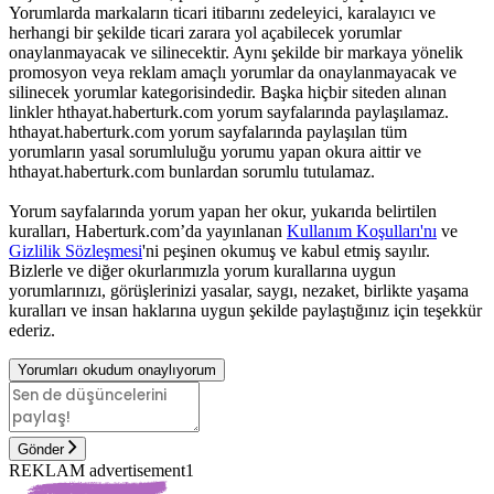
Yorumlarda markaların ticari itibarını zedeleyici, karalayıcı ve
herhangi bir şekilde ticari zarara yol açabilecek yorumlar
onaylanmayacak ve silinecektir. Aynı şekilde bir markaya yönelik
promosyon veya reklam amaçlı yorumlar da onaylanmayacak ve
silinecek yorumlar kategorisindedir. Başka hiçbir siteden alınan
linkler hthayat.haberturk.com yorum sayfalarında paylaşılamaz.
hthayat.haberturk.com yorum sayfalarında paylaşılan tüm
yorumların yasal sorumluluğu yorumu yapan okura aittir ve
hthayat.haberturk.com bunlardan sorumlu tutulamaz.
Yorum sayfalarında yorum yapan her okur, yukarıda belirtilen
kuralları, Haberturk.com’da yayınlanan
Kullanım Koşulları'nı
ve
Gizlilik Sözleşmesi
'ni peşinen okumuş ve kabul etmiş sayılır.
Bizlerle ve diğer okurlarımızla yorum kurallarına uygun
yorumlarınızı, görüşlerinizi yasalar, saygı, nezaket, birlikte yaşama
kuralları ve insan haklarına uygun şekilde paylaştığınız için teşekkür
ederiz.
Yorumları okudum onaylıyorum
Gönder
REKLAM advertisement1