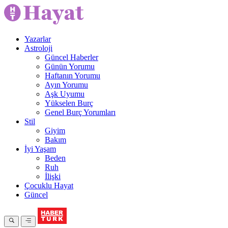
Yazarlar
Astroloji
Güncel Haberler
Günün Yorumu
Haftanın Yorumu
Ayın Yorumu
Aşk Uyumu
Yükselen Burç
Genel Burç Yorumları
Stil
Giyim
Bakım
İyi Yaşam
Beden
Ruh
İlişki
Çocuklu Hayat
Güncel