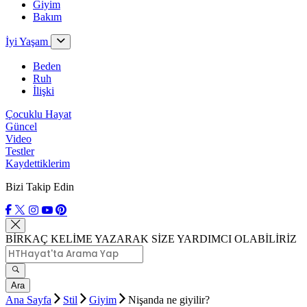
Giyim
Bakım
İyi Yaşam
Beden
Ruh
İlişki
Çocuklu Hayat
Güncel
Video
Testler
Kaydettiklerim
Bizi Takip Edin
BİRKAÇ KELİME YAZARAK SİZE YARDIMCI OLABİLİRİZ
Ara
Ana Sayfa
Stil
Giyim
Nişanda ne giyilir?