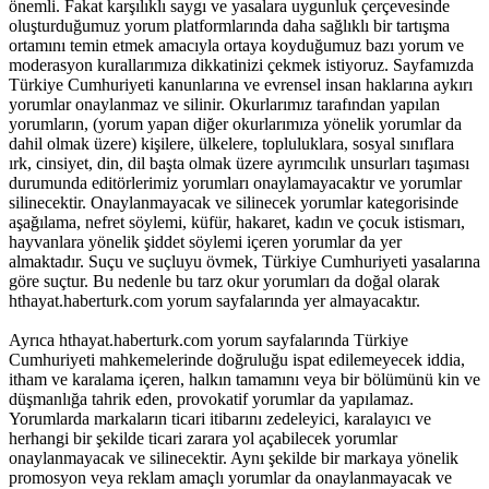
önemli. Fakat karşılıklı saygı ve yasalara uygunluk çerçevesinde
oluşturduğumuz yorum platformlarında daha sağlıklı bir tartışma
ortamını temin etmek amacıyla ortaya koyduğumuz bazı yorum ve
moderasyon kurallarımıza dikkatinizi çekmek istiyoruz. Sayfamızda
Türkiye Cumhuriyeti kanunlarına ve evrensel insan haklarına aykırı
yorumlar onaylanmaz ve silinir. Okurlarımız tarafından yapılan
yorumların, (yorum yapan diğer okurlarımıza yönelik yorumlar da
dahil olmak üzere) kişilere, ülkelere, topluluklara, sosyal sınıflara
ırk, cinsiyet, din, dil başta olmak üzere ayrımcılık unsurları taşıması
durumunda editörlerimiz yorumları onaylamayacaktır ve yorumlar
silinecektir. Onaylanmayacak ve silinecek yorumlar kategorisinde
aşağılama, nefret söylemi, küfür, hakaret, kadın ve çocuk istismarı,
hayvanlara yönelik şiddet söylemi içeren yorumlar da yer
almaktadır. Suçu ve suçluyu övmek, Türkiye Cumhuriyeti yasalarına
göre suçtur. Bu nedenle bu tarz okur yorumları da doğal olarak
hthayat.haberturk.com yorum sayfalarında yer almayacaktır.
Ayrıca hthayat.haberturk.com yorum sayfalarında Türkiye
Cumhuriyeti mahkemelerinde doğruluğu ispat edilemeyecek iddia,
itham ve karalama içeren, halkın tamamını veya bir bölümünü kin ve
düşmanlığa tahrik eden, provokatif yorumlar da yapılamaz.
Yorumlarda markaların ticari itibarını zedeleyici, karalayıcı ve
herhangi bir şekilde ticari zarara yol açabilecek yorumlar
onaylanmayacak ve silinecektir. Aynı şekilde bir markaya yönelik
promosyon veya reklam amaçlı yorumlar da onaylanmayacak ve