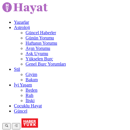
Yazarlar
Astroloji
Güncel Haberler
Günün Yorumu
Haftanın Yorumu
Ayın Yorumu
Aşk Uyumu
Yükselen Burç
Genel Burç Yorumları
Stil
Giyim
Bakım
İyi Yaşam
Beden
Ruh
İlişki
Çocuklu Hayat
Güncel