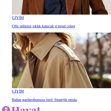
GİYİM
Ofis stilinize şıklık katacak 4 trend ceket
GİYİM
Bahar gardırobunuza özel: Stratejik moda