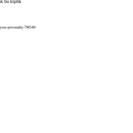
k bu kişilik
t-your-personality-798540/