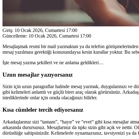
Giriş:
10 Ocak 2026, Cumartesi 17:00
Güncelleme:
10 Ocak 2026, Cumartesi 17:00
Mesajlaşmak resmi bir mail yazmaktan ya da telefon görüşmelerinden ta
mesaj yazılması gerektiği konusundaysa kesin kurallar yoktur. Bu sebe
İşte mesaj yazma şekilleri ve ne anlama geldikleri…
Uzun mesajlar yazıyorsanız
Sizin için uzun paragraflar halinde mesaj yazmak, duygularınızı ve dü
gibi kelimeleri anlamlı ve güçlü birer araç olarak görürsünüz. Arkada
istediklerinde onlar için orada olacağınızı bilirler.
Kısa cümleler tercih ediyorsanız
Arkadaşlarınız sizi “tamam”, “hayır” ve “evet” gibi kısa mesajlar atman
arkasında durursunuz. Mesajlarınız da tıpkı sizin gibi açık ve nettir. Ol
dürüstlüğe sahipsinizdir. Kelimelerle oynamazsınız, tavsiyenizi ya da 