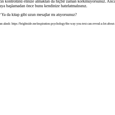
tınızın kontrolünü elinize almaktan da hiçbir zaman korkmuyorsunuz. Anca
tmaya başlamadan önce bunu kendinize hatırlatmalısınız.
 Ya da kitap gibi uzun mesajlar mı atıyorsunuz?
an alındı: https://brightside.me/inspiration-psychology/the-way-you-text-can-reveal-a-lot-abou