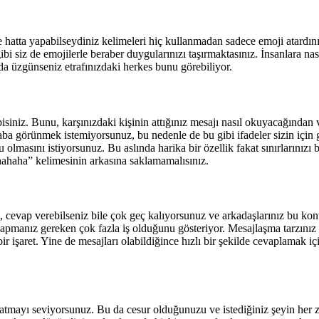
 hatta yapabilseydiniz kelimeleri hiç kullanmadan sadece emoji atardı
ibi siz de emojilerle beraber duygularınızı taşırmaktasınız. İnsanlara nas
da üzgünseniz etrafınızdaki herkes bunu görebiliyor.
siniz. Bunu, karşınızdaki kişinin attığınız mesajı nasıl okuyacağından 
a görünmek istemiyorsunuz, bu nedenle de bu gibi ifadeler sizin için 
masını istiyorsunuz. Bu aslında harika bir özellik fakat sınırlarınızı 
hahaha” kelimesinin arkasına saklamamalısınız.
evap verebilseniz bile çok geç kalıyorsunuz ve arkadaşlarınız bu konu
apmanız gereken çok fazla iş olduğunu gösteriyor. Mesajlaşma tarzınız
ir işaret. Yine de mesajları olabildiğince hızlı bir şekilde cevaplamak 
j atmayı seviyorsunuz. Bu da cesur olduğunuzu ve istediğiniz şeyin her