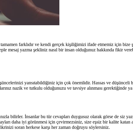
mamen farklıdır ve kendi gerçek kişiliğimizi ifade etmemiz için bize şa
ple mesaj yazma şekliniz nasıl bir insan olduğunuz hakkında fikir verebi
şüncelerinizi yansıtabildiğiniz için çok önemlidir. Hassas ve düşünceli 
şlarınız nazik ve tutkulu olduğunuzu ve tavsiye alınması gerektiğinde y
ızla bilirler. İnsanlar bu tür cevapları duygusuz olarak görse de siz yaz
ayları daha iyi görünmesi için çevirmezsiniz, size eşsiz bir kalite katan 
fikrinizi soran herkese karşı her zaman doğruyu söylersiniz.