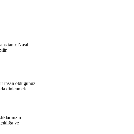
ns tanır. Nasıl
lir.
bir insan olduğunuz
a da dinlenmek
dıklarınızın
açıklığa ve