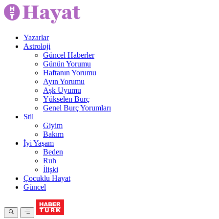
Yazarlar
Astroloji
Güncel Haberler
Günün Yorumu
Haftanın Yorumu
Ayın Yorumu
Aşk Uyumu
Yükselen Burç
Genel Burç Yorumları
Stil
Giyim
Bakım
İyi Yaşam
Beden
Ruh
İlişki
Çocuklu Hayat
Güncel