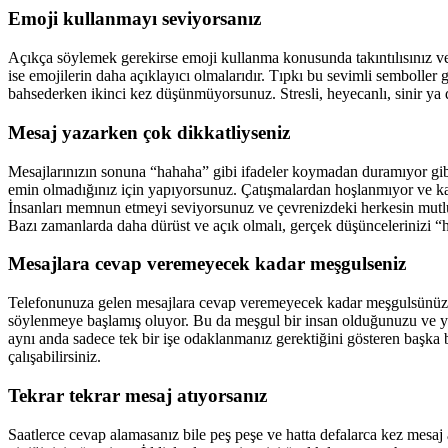
Emoji kullanmayı seviyorsanız
Açıkça söylemek gerekirse emoji kullanma konusunda takıntılısınız ve
ise emojilerin daha açıklayıcı olmalarıdır. Tıpkı bu sevimli semboller g
bahsederken ikinci kez düşünmüyorsunuz. Stresli, heyecanlı, sinir ya 
Mesaj yazarken çok dikkatliyseniz
Mesajlarınızın sonuna “hahaha” gibi ifadeler koymadan duramıyor gibi
emin olmadığınız için yapıyorsunuz. Çatışmalardan hoşlanmıyor ve kab
İnsanları memnun etmeyi seviyorsunuz ve çevrenizdeki herkesin mutlu ol
Bazı zamanlarda daha dürüst ve açık olmalı, gerçek düşüncelerinizi “
Mesajlara cevap veremeyecek kadar meşgulseniz
Telefonunuza gelen mesajlara cevap veremeyecek kadar meşgulsünüz, c
söylenmeye başlamış oluyor. Bu da meşgul bir insan olduğunuzu ve y
aynı anda sadece tek bir işe odaklanmanız gerektiğini gösteren başka b
çalışabilirsiniz.
Tekrar tekrar mesaj atıyorsanız
Saatlerce cevap alamasanız bile peş peşe ve hatta defalarca kez mesa