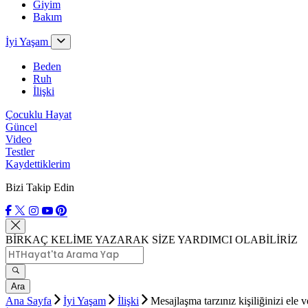
Giyim
Bakım
İyi Yaşam
Beden
Ruh
İlişki
Çocuklu Hayat
Güncel
Video
Testler
Kaydettiklerim
Bizi Takip Edin
BİRKAÇ KELİME YAZARAK SİZE YARDIMCI OLABİLİRİZ
Ara
Ana Sayfa
İyi Yaşam
İlişki
Mesajlaşma tarzınız kişiliğinizi ele v