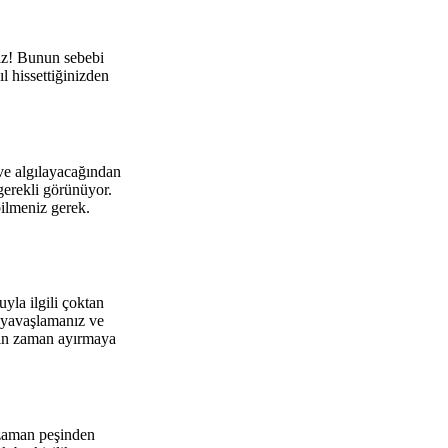
nız! Bunun sebebi
ıl hissettiğinizden
ve algılayacağından
gerekli görünüyor.
bilmeniz gerek.
yla ilgili çoktan
 yavaşlamanız ve
için zaman ayırmaya
 zaman peşinden