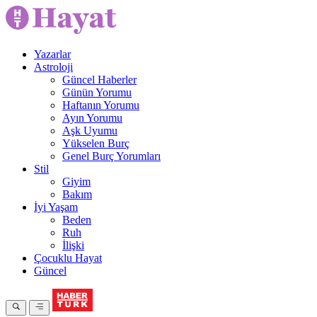
Yazarlar
Astroloji
Güncel Haberler
Günün Yorumu
Haftanın Yorumu
Ayın Yorumu
Aşk Uyumu
Yükselen Burç
Genel Burç Yorumları
Stil
Giyim
Bakım
İyi Yaşam
Beden
Ruh
İlişki
Çocuklu Hayat
Güncel