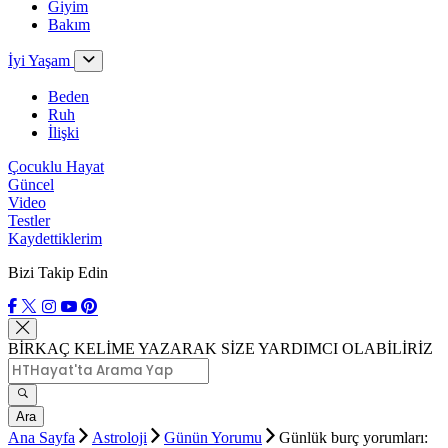
Giyim
Bakım
İyi Yaşam
Beden
Ruh
İlişki
Çocuklu Hayat
Güncel
Video
Testler
Kaydettiklerim
Bizi Takip Edin
BİRKAÇ KELİME YAZARAK SİZE YARDIMCI OLABİLİRİZ
Ara
Ana Sayfa
Astroloji
Günün Yorumu
Günlük burç yorumları: