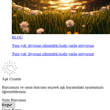
BLOG
'Para yok' diyorsan zihnindeki kodu yanlış giriyorsun
'Para yok' diyorsan zihnindeki kodu yanlış giriyorsun
Aşk Uyumu
Burcunuzu ve onun burcunu seçerek aşk hayatındaki uyumunuzu
öğrenebilirsiniz.
Sizin Burcunuz
Onun Burcu