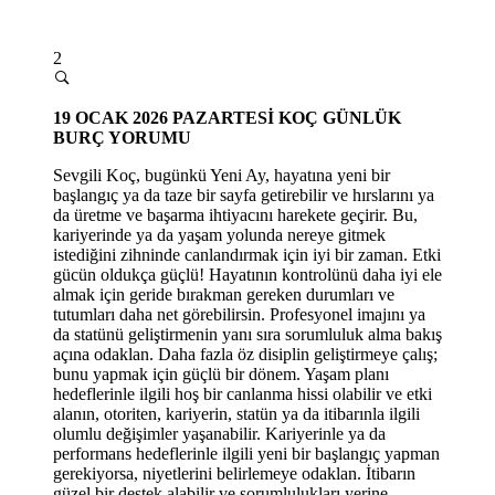
2
19 OCAK 2026 PAZARTESİ
KOÇ GÜNLÜK
BURÇ YORUMU
Sevgili Koç, bugünkü Yeni Ay, hayatına yeni bir
başlangıç ya da taze bir sayfa getirebilir ve hırslarını ya
da üretme ve başarma ihtiyacını harekete geçirir. Bu,
kariyerinde ya da yaşam yolunda nereye gitmek
istediğini zihninde canlandırmak için iyi bir zaman. Etki
gücün oldukça güçlü! Hayatının kontrolünü daha iyi ele
almak için geride bırakman gereken durumları ve
tutumları daha net görebilirsin. Profesyonel imajını ya
da statünü geliştirmenin yanı sıra sorumluluk alma bakış
açına odaklan. Daha fazla öz disiplin geliştirmeye çalış;
bunu yapmak için güçlü bir dönem. Yaşam planı
hedeflerinle ilgili hoş bir canlanma hissi olabilir ve etki
alanın, otoriten, kariyerin, statün ya da itibarınla ilgili
olumlu değişimler yaşanabilir. Kariyerinle ya da
performans hedeflerinle ilgili yeni bir başlangıç yapman
gerekiyorsa, niyetlerini belirlemeye odaklan. İtibarın
güzel bir destek alabilir ve sorumlulukları yerine