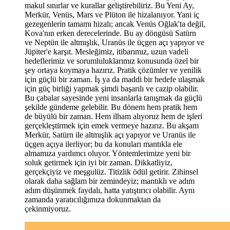
makul sınırlar ve kurallar geliştirebiliriz. Bu Yeni Ay,
Merkür, Venüs, Mars ve Plüton ile hizalanıyor. Yani iç
gezegenlerin tamamı hizalı; ancak Venüs Oğlak'ta değil,
Kova'nın erken derecelerinde. Bu ay döngüsü Satürn
ve Neptün ile altmışlık, Uranüs ile üçgen açı yapıyor ve
Jüpiter'e karşıt. Mesleğimiz, itibarımız, uzun vadeli
hedeflerimiz ve sorumluluklarımız konusunda özel bir
şey ortaya koymaya hazırız. Pratik çözümler ve yenilik
için güçlü bir zaman. İş ya da maddi bir hedefe ulaşmak
için güç birliği yapmak şimdi başarılı ve cazip olabilir.
Bu çabalar sayesinde yeni insanlarla tanışmak da güçlü
şekilde gündeme gelebilir. Bu dönem hem pratik hem
de büyülü bir zaman. Hem ilham alıyoruz hem de işleri
gerçekleştirmek için emek vermeye hazırız. Bu akşam
Merkür, Satürn ile altmışlık açı yapıyor ve Uranüs ile
üçgen açıya ilerliyor; bu da konuları mantıkla ele
almamıza yardımcı oluyor. Yöntemlerimize yeni bir
soluk getirmek için iyi bir zaman. Dikkatliyiz,
gerçekçiyiz ve meşgulüz. Titizlik ödül getirir. Zihinsel
olarak daha sağlam bir zemindeyiz; mantıklı ve adım
adım düşünmek faydalı, hatta yatıştırıcı olabilir. Aynı
zamanda yaratıcılığımıza dokunmaktan da
çekinmiyoruz.