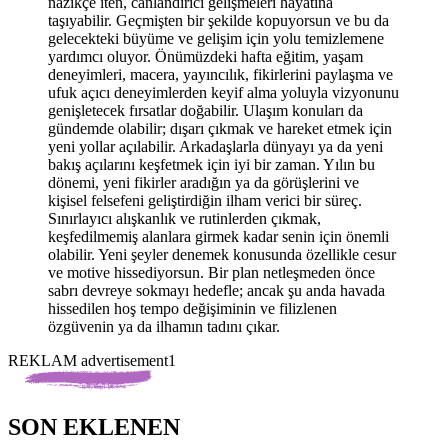
nazikçe iten, canlandırıcı gelişmeleri hayatına
taşıyabilir. Geçmişten bir şekilde kopuyorsun ve bu da
gelecekteki büyüme ve gelişim için yolu temizlemene
yardımcı oluyor. Önümüzdeki hafta eğitim, yaşam
deneyimleri, macera, yayıncılık, fikirlerini paylaşma ve
ufuk açıcı deneyimlerden keyif alma yoluyla vizyonunu
genişletecek fırsatlar doğabilir. Ulaşım konuları da
gündemde olabilir; dışarı çıkmak ve hareket etmek için
yeni yollar açılabilir. Arkadaşlarla dünyayı ya da yeni
bakış açılarını keşfetmek için iyi bir zaman. Yılın bu
dönemi, yeni fikirler aradığın ya da görüşlerini ve
kişisel felsefeni geliştirdiğin ilham verici bir süreç.
Sınırlayıcı alışkanlık ve rutinlerden çıkmak,
keşfedilmemiş alanlara girmek kadar senin için önemli
olabilir. Yeni şeyler denemek konusunda özellikle cesur
ve motive hissediyorsun. Bir plan netleşmeden önce
sabrı devreye sokmayı hedefle; ancak şu anda havada
hissedilen hoş tempo değişiminin ve filizlenen
özgüvenin ya da ilhamın tadını çıkar.
REKLAM advertisement1
SON EKLENEN