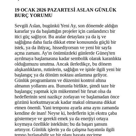
19 OCAK 2026 PAZARTESİ
ASLAN GÜNLÜK
BURÇ YORUMU
Sevgili Aslan, bugünkü Yeni Ay, son dönemde aldığın
kararlar ya da başlattığın projeler için canlandırıcı bir
itici güç sağlıyor. Bu aralar detaylara ya da iş ve
sağlığına daha fazla dikkat etme konusunda güçlü bir
istek, ya da ihtiyaç, hissediyorsun ve yeni bir sayfa
açma zamanı. Ay'ın önümüzdeki günlerde Güneş'ten
ayrılmaya başlamasına kadar sembolik olarak karanlıkta
olduğumuzu unutma. Ancak ilerledikçe, bu dönem
alışkanlıkların, rutinlerin, sağlığın ve işinle ilgili yeni bir
başlangıç ya da dönüm noktası anlamına geliyor.
Günlük programlarını ve düzenini kontrol altına
almanın yollarını ara. Bununla birlikte, şimdi taze bir
başlangıç yapmak için mükemmel bir fırsat olsa da
hedeflerinin seni nazikçe zorlayan ve başlamadan önce
gözünü korkutmayacak kadar makul olmasına dikkat
etmen önemli. Yani temponu ayarla ama aynı zamanda
kendine de inan! Neyse ki, hedeflerin için ekstra çaba
göstermeye ve gerekli emek ya da enerjiyi ortaya
koymaya özellikle isteklisin; bu da başarı şansını
artırıyor. Günlük işlerin ya da çalışma hayatınla ilgili
tempo hızlanabilir ve bir planı hayata geçirme