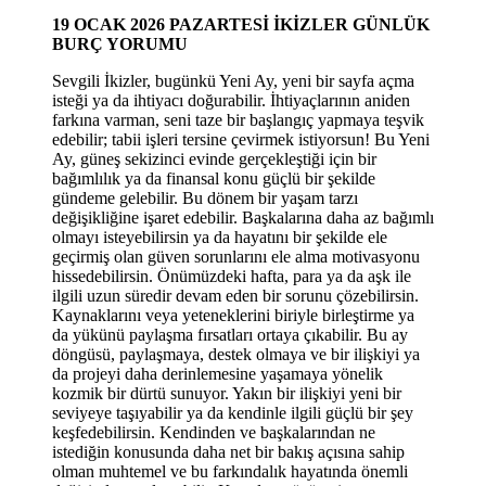
19 OCAK 2026 PAZARTESİ
İKİZLER GÜNLÜK
BURÇ YORUMU
Sevgili İkizler, bugünkü Yeni Ay, yeni bir sayfa açma
isteği ya da ihtiyacı doğurabilir. İhtiyaçlarının aniden
farkına varman, seni taze bir başlangıç yapmaya teşvik
edebilir; tabii işleri tersine çevirmek istiyorsun! Bu Yeni
Ay, güneş sekizinci evinde gerçekleştiği için bir
bağımlılık ya da finansal konu güçlü bir şekilde
gündeme gelebilir. Bu dönem bir yaşam tarzı
değişikliğine işaret edebilir. Başkalarına daha az bağımlı
olmayı isteyebilirsin ya da hayatını bir şekilde ele
geçirmiş olan güven sorunlarını ele alma motivasyonu
hissedebilirsin. Önümüzdeki hafta, para ya da aşk ile
ilgili uzun süredir devam eden bir sorunu çözebilirsin.
Kaynaklarını veya yeteneklerini biriyle birleştirme ya
da yükünü paylaşma fırsatları ortaya çıkabilir. Bu ay
döngüsü, paylaşmaya, destek olmaya ve bir ilişkiyi ya
da projeyi daha derinlemesine yaşamaya yönelik
kozmik bir dürtü sunuyor. Yakın bir ilişkiyi yeni bir
seviyeye taşıyabilir ya da kendinle ilgili güçlü bir şey
keşfedebilirsin. Kendinden ve başkalarından ne
istediğin konusunda daha net bir bakış açısına sahip
olman muhtemel ve bu farkındalık hayatında önemli