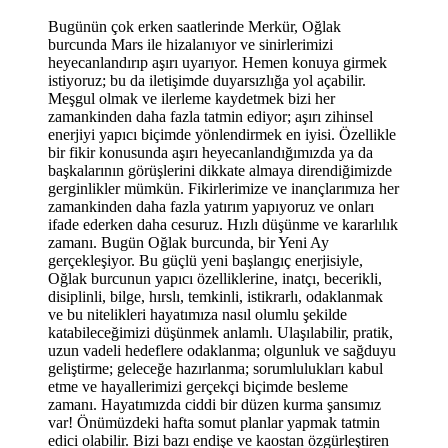
Bugünün çok erken saatlerinde Merkür, Oğlak
burcunda Mars ile hizalanıyor ve sinirlerimizi
heyecanlandırıp aşırı uyarıyor. Hemen konuya girmek
istiyoruz; bu da iletişimde duyarsızlığa yol açabilir.
Meşgul olmak ve ilerleme kaydetmek bizi her
zamankinden daha fazla tatmin ediyor; aşırı zihinsel
enerjiyi yapıcı biçimde yönlendirmek en iyisi. Özellikle
bir fikir konusunda aşırı heyecanlandığımızda ya da
başkalarının görüşlerini dikkate almaya direndiğimizde
gerginlikler mümkün. Fikirlerimize ve inançlarımıza her
zamankinden daha fazla yatırım yapıyoruz ve onları
ifade ederken daha cesuruz. Hızlı düşünme ve kararlılık
zamanı. Bugün Oğlak burcunda, bir Yeni Ay
gerçekleşiyor. Bu güçlü yeni başlangıç enerjisiyle,
Oğlak burcunun yapıcı özelliklerine, inatçı, becerikli,
disiplinli, bilge, hırslı, temkinli, istikrarlı, odaklanmak
ve bu nitelikleri hayatımıza nasıl olumlu şekilde
katabileceğimizi düşünmek anlamlı. Ulaşılabilir, pratik,
uzun vadeli hedeflere odaklanma; olgunluk ve sağduyu
geliştirme; geleceğe hazırlanma; sorumlulukları kabul
etme ve hayallerimizi gerçekçi biçimde besleme
zamanı. Hayatımızda ciddi bir düzen kurma şansımız
var! Önümüzdeki hafta somut planlar yapmak tatmin
edici olabilir. Bizi bazı endişe ve kaostan özgürleştiren