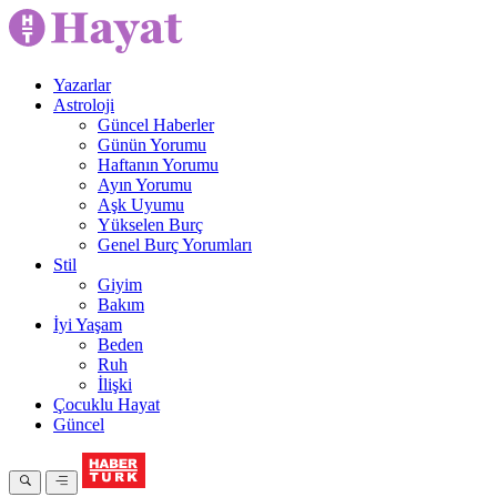
Yazarlar
Astroloji
Güncel Haberler
Günün Yorumu
Haftanın Yorumu
Ayın Yorumu
Aşk Uyumu
Yükselen Burç
Genel Burç Yorumları
Stil
Giyim
Bakım
İyi Yaşam
Beden
Ruh
İlişki
Çocuklu Hayat
Güncel