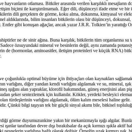
ı ve hayvanların otlaması. Bitkiler arasında verilen karşılıklı mesajların d
letişim biçimi ile karıştırılmamalı. Eğer dili, düşünceyi ifade etme ve bir 
 bitkilerin dili gerçekten de görme, koku alma, dokunma, kimyasal ve elektr
mel aldıklarında, bilim insanları bitkilerin olası bir düşünceyi, dokunsal, 
yor. Entler gibi konuşan ağaçlar, ancak yazar J.R.R. Tolkien’in yarattığı
hiptirler ne de sinir ağına. Buna karşılık, bitkilerin tüm organlarına su 
r. Sadece özsuyundaki mineral ve besinlerin değil, aynı zamanda potansi
rin de (hormonlar, aminoasitler, iletişim proteinleri ve küçük RNA) bitki
.
rir ve çoğunlukla optimal büyüme için ihtiyaçları olan kaynakları sağlama
nın varlığını, diğer yandan kendi varlığını algılamak ve su, mineral, ışık
 ışığını alan yapraklar, klorofil bakımından, güneş enerjisini alan p
udan şeker sentezlemek için kullanılır. Kökler, yerdeki besleyici eleman
lan türdeşlerinin varlığını algılamak, ölüm kalım meselesi haline gelir
ir. Çünkü bilgi taşıyan tek bir güçlü sinyal akımı bile, bitkisel toplulu
girdiği görme duyumuzunkine yakın bir mekanizmayla ışığı algılar. Bunla
 ışınlar tarafından devre dışı bırakılsalar da açık kırmızı ışıkla aktif hal
daki nesnelerin varlığına bağlı olarak değişir. Örneğin uzak kırmızı ışık, 