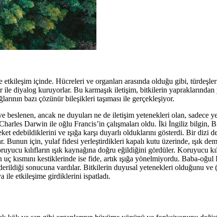
 etkileşim içinde. Hücreleri ve organları arasında olduğu gibi, türdeşler
 ile diyalog kuruyorlar. Bu karmaşık iletişim, bitkilerin yapraklarından
larının bazı çözünür bileşikleri taşıması ile gerçekleşiyor.
ve beslenen, ancak ne duyuları ne de iletişim yetenekleri olan, sadece y
, Charles Darwin ile oğlu Francis’in çalışmaları oldu. İki İngiliz bilgin, 
 edebildiklerini ve ışığa karşı duyarlı olduklarını gösterdi. Bir dizi d
 Bunun için, yulaf fidesi yerleştirdikleri kapalı kutu üzerinde, ışık dem
oruyucu kılıfların ışık kaynağına doğru eğildiğini gördüler. Koruyucu kılı
n uç kısmını kestiklerinde ise fide, artık ışığa yönelmiyordu. Baba-oğul 
rildiği sonucuna vardılar. Bitkilerin duyusal yetenekleri olduğunu ve 
le etkileşime girdiklerini ispatladı.