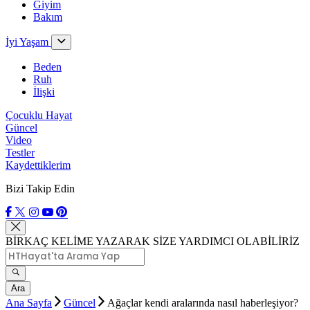
Giyim
Bakım
İyi Yaşam
Beden
Ruh
İlişki
Çocuklu Hayat
Güncel
Video
Testler
Kaydettiklerim
Bizi Takip Edin
BİRKAÇ KELİME YAZARAK SİZE YARDIMCI OLABİLİRİZ
Ara
Ana Sayfa
Güncel
Ağaçlar kendi aralarında nasıl haberleşiyor?