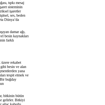
oğası, tıpkı mesaj
işaret sisteminin
iksel işaretler
işitsel, ses, beden
 Orta Dünya’da
taşıyan damar ağı,
yel besin kaynakları
nin farklı
k üzere rekabet
 gibi besin ve alan
igmentlerden yana
ları tespit etmek ve
. Bir buğday
ğun
r, bitkinin bütün
e gelirler. Bitkiyi
bir ağaç kabuğu