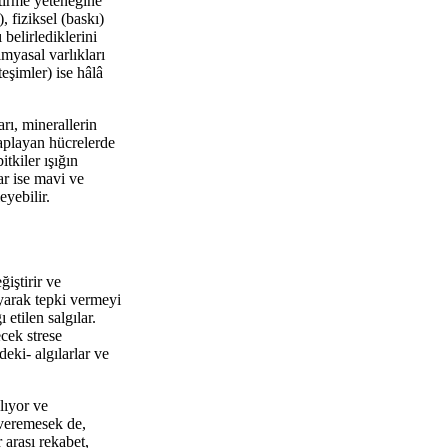
ştirme yeteneğine
, fiziksel (baskı)
belirlediklerini
imyasal varlıkları
eşimler) ise hâlâ
arı, minerallerin
kaplayan hücrelerde
tkiler ışığın
ar ise mavi ve
eyebilir.
ğiştirir ve
ayarak tepki vermeyi
 etilen salgılar.
ecek strese
eki- algılarlar ve
alıyor ve
 veremesek de,
r arası rekabet,