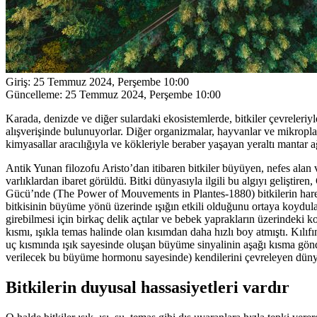
Giriş:
25 Temmuz 2024, Perşembe 10:00
Güncelleme:
25 Temmuz 2024, Perşembe 10:00
Karada, denizde ve diğer sulardaki ekosistemlerde, bitkiler çevreleriyle
alışverişinde bulunuyorlar. Diğer organizmalar, hayvanlar ve mikroplar
kimyasallar aracılığıyla ve kökleriyle beraber yaşayan yeraltı mantar ağ
Antik Yunan filozofu Aristo’dan itibaren bitkiler büyüyen, nefes alan 
varlıklardan ibaret görüldü. Bitki dünyasıyla ilgili bu algıyı geliştiren
Gücü’nde (The Power of Mouvements in Plantes-1880) bitkilerin hareket
bitkisinin büyüme yönü üzerinde ışığın etkili olduğunu ortaya koydular.
girebilmesi için birkaç delik açtılar ve bebek yaprakların üzerindeki k
kısmı, ışıkla temas halinde olan kısımdan daha hızlı boy atmıştı. Kılıfı
uç kısmında ışık sayesinde oluşan büyüme sinyalinin aşağı kısma gönde
verilecek bu büyüme hormonu sayesinde) kendilerini çevreleyen dünya i
Bitkilerin duyusal hassasiyetleri vardır