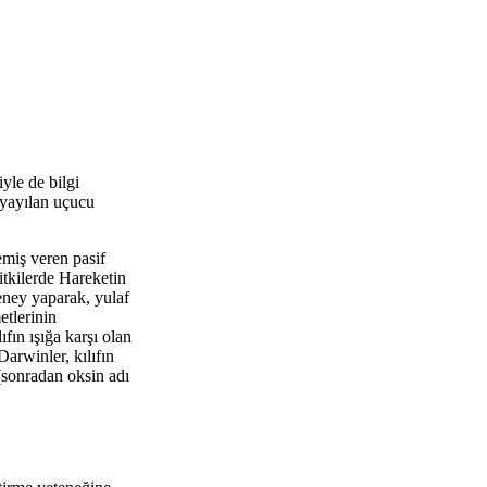
iyle de bilgi
 yayılan uçucu
emiş veren pasif
Bitkilerde Hareketin
eney yaparak, yulaf
etlerinin
fın ışığa karşı olan
Darwinler, kılıfın
(sonradan oksin adı