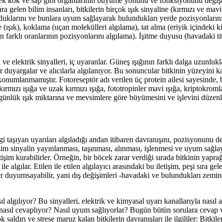
vererek kök ve sap gibi organlarının büyüme yönünü ve fonksiyonunu deği
 gelen bilim insanları, bitkilerin birçok ışık sinyaline (kırmızı ve mavi)
duklarını ve bunlara uyum sağlayarak bulundukları yerde pozisyonlarını 
(ışık), koklama (uçan molekülleri algılama), tat alma (eriyik içindeki k
rklı oranlarının pozisyonlarını algılama). İşitme duyusu (havadaki tit
 ve elektrik sinyalleri, iç uyaranlar. Güneş ışığının farklı dalga uzunlukl
ar duyargalar ve alıcılarla algılanıyor. Bu sonuncular bitkinin yüzeyini 
onumlanmamıştır. Fotoreseptör adı verilen üç protein ailesi sayesinde, bi
 kırmızı ışığa ve uzak kırmızı ışığa, fototropinler mavi ışığa, kriptokroml
e, günlük ışık miktarına ve mevsimlere göre büyümesini ve işlevini düzenl
lgi taşıyan uyarıları algıladığı andan itibaren davranışını, pozisyonunu de
tişim sinyalin yayınlanması, taşınması, alınması, işlenmesi ve uyum sağl
etişim kurabilirler. Örneğin, bir böcek zarar verdiği sırada bitkinin yaprağı
 algılar. Etilen ile etilen algılayıcı arasındaki bu iletişim, peşi sıra gel
er duyumsayabilir, yani dış değişimleri -havadaki ve bulundukları zemind
sıl algılıyor? Bu sinyalleri, elektrik ve kimyasal uyarı kanallarıyla nasıl 
i nasıl cevaplıyor? Nasıl uyum sağlıyorlar? Bugün bütün sorulara cevap
saldırı ve strese maruz kalan bitkilerin davranışları ile ilgililer: Bitkile