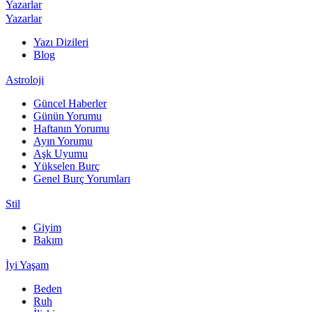
Yazarlar
Yazarlar
Yazı Dizileri
Blog
Astroloji
Güncel Haberler
Günün Yorumu
Haftanın Yorumu
Ayın Yorumu
Aşk Uyumu
Yükselen Burç
Genel Burç Yorumları
Stil
Giyim
Bakım
İyi Yaşam
Beden
Ruh