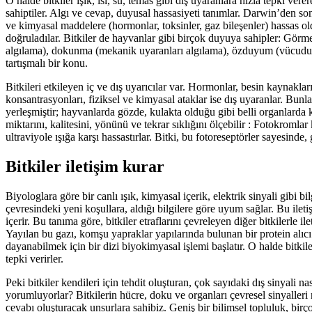
O halde bitkiler ışık, ısı, su, temas gibi dış uyaranlara hızla tepki 
sahiptiler. Algı ve cevap, duyusal hassasiyeti tanımlar. Darwin’den sonra
ve kimyasal maddelere (hormonlar, toksinler, gaz bileşenler) hassas ol
doğruladılar. Bitkiler de hayvanlar gibi birçok duyuya sahipler: Görme 
algılama), dokunma (mekanik uyaranları algılama), özduyum (vücudun fa
tartışmalı bir konu.
Bitkileri etkileyen iç ve dış uyarıcılar var. Hormonlar, besin kaynakları
konsantrasyonları, fiziksel ve kimyasal ataklar ise dış uyaranlar. Bunl
yerleşmiştir; hayvanlarda gözde, kulakta olduğu gibi belli organlarda k
miktarını, kalitesini, yönünü ve tekrar sıklığını ölçebilir : Fotokromlar
ultraviyole ışığa karşı hassastırlar. Bitki, bu fotoreseptörler sayesind
Bitkiler iletişim kurar
Biyologlara göre bir canlı ışık, kimyasal içerik, elektrik sinyali gibi bi
çevresindeki yeni koşullara, aldığı bilgilere göre uyum sağlar. Bu ile
içerir. Bu tanıma göre, bitkiler etraflarını çevreleyen diğer bitkilerle il
Yayılan bu gazı, komşu yapraklar yapılarında bulunan bir protein alıcı ile
dayanabilmek için bir dizi biyokimyasal işlemi başlatır. O halde bitkil
tepki verirler.
Peki bitkiler kendileri için tehdit oluşturan, çok sayıdaki dış sinyali na
yorumluyorlar? Bitkilerin hücre, doku ve organları çevresel sinyaller
cevabı oluşturacak unsurlara sahibiz. Geniş bir bilimsel topluluk, birçok 