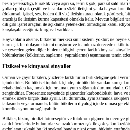
besin yetersizliği, kuraklık veya aşırı su, termik şok, parazit saldırılar
yolları gibi çok çeşitli ve insanların sözlü iletişimi ya da hayvanların i
(dokunsal, işitsel, ses, beden dili vb.) iletişim aracı olarak görürsek,
aracılığı ile iletişim kurma kapasitesi olmakla kalır. Mevcut bilgileri te
dili gibi işaret araçları ile açıklama yetenekleri olmadığını kabul edi
karşılaşabileceğimiz kurgusal varlıklar.
Hayvanların aksine, bitkilerin merkezi sinir sistemi yoktur; ne beyne sa
karmaşık bir dolaşım sistemi oluşturur ve inanılmaz derecede etkilidi
ve çevreden gelen diğer binlerce bilgiyi içeren farklı kimyasal sinyalle
bölümlerine (köklerine, saplarına, yapraklarına) taşınmasını temin eder
Fiziksel ve kimyasal sinyaller
Orman ve çayır bitkileri, yüzlerce farklı türün birlikteliğine şekil ve
içindedirler. Bu bitkisel topluluk içinde, bir bitki bir yandan komşuları
rekabetinden kaçınmak için ortama uyum sağlamak durumundadır. Güneş
zengindirler. Fotosentez sayesinde pigmentler karbondioksit, hava ve s
emmek üzere birçok dala ayrılır. Bu durumda, aynı zamanda rakipleri o
tarlasında veya ormanda, bütün bitkilerin diyalog içinde olması gereklid
koordinasyonunu sağlayabilir.
Bitkiler, bizim, bir dizi fotoreseptör ve fotokrom pigmentin devreye 
canlı hücrelerinde bulunurlar ve uzak kırmızı ışık ile çok yakın kızılötesi
aydınlatan ışıktaki bu iki spektral bandın nispi oranı, bitkinin etrafın