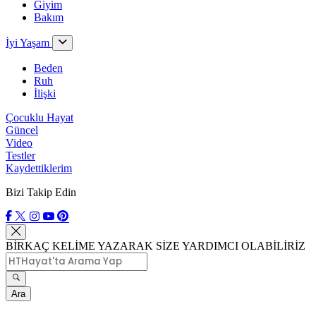
Giyim
Bakım
İyi Yaşam
Beden
Ruh
İlişki
Çocuklu Hayat
Güncel
Video
Testler
Kaydettiklerim
Bizi Takip Edin
BİRKAÇ KELİME YAZARAK SİZE YARDIMCI OLABİLİRİZ
Ara