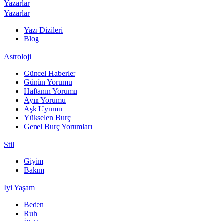
Yazarlar
Yazarlar
Yazı Dizileri
Blog
Astroloji
Güncel Haberler
Günün Yorumu
Haftanın Yorumu
Ayın Yorumu
Aşk Uyumu
Yükselen Burç
Genel Burç Yorumları
Stil
Giyim
Bakım
İyi Yaşam
Beden
Ruh