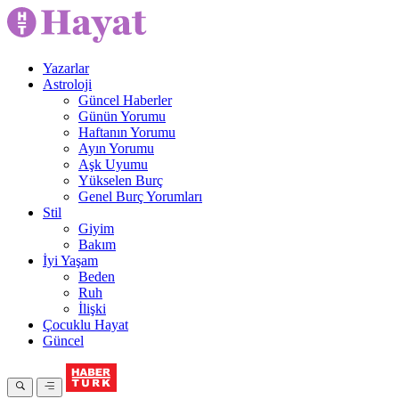
Yazarlar
Astroloji
Güncel Haberler
Günün Yorumu
Haftanın Yorumu
Ayın Yorumu
Aşk Uyumu
Yükselen Burç
Genel Burç Yorumları
Stil
Giyim
Bakım
İyi Yaşam
Beden
Ruh
İlişki
Çocuklu Hayat
Güncel