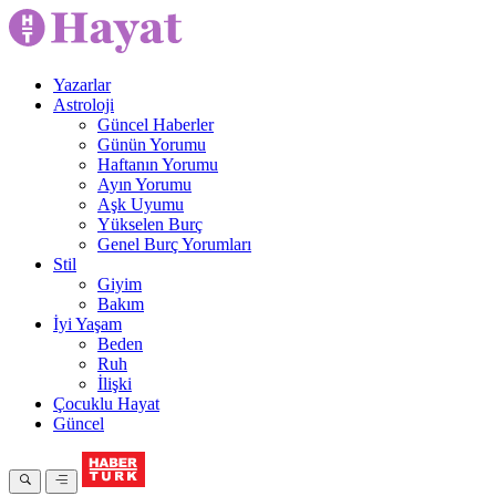
Yazarlar
Astroloji
Güncel Haberler
Günün Yorumu
Haftanın Yorumu
Ayın Yorumu
Aşk Uyumu
Yükselen Burç
Genel Burç Yorumları
Stil
Giyim
Bakım
İyi Yaşam
Beden
Ruh
İlişki
Çocuklu Hayat
Güncel