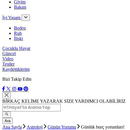
Giyim
Bakım
İyi Yaşam
Beden
Ruh
İlişki
Çocuklu Hayat
Güncel
Video
Testler
Kaydettiklerim
Bizi Takip Edin
BİRKAÇ KELİME YAZARAK SİZE YARDIMCI OLABİLİRİZ
Ara
Ana Sayfa
Astroloji
Günün Yorumu
Günlük burç yorumları!