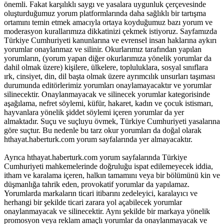
önemli. Fakat karşılıklı saygı ve yasalara uygunluk çerçevesinde
oluşturduğumuz yorum platformlarında daha sağlıklı bir tartışma
ortamını temin etmek amacıyla ortaya koyduğumuz bazı yorum ve
moderasyon kurallarımıza dikkatinizi çekmek istiyoruz. Sayfamızda
Türkiye Cumhuriyeti kanunlarına ve evrensel insan haklarına aykırı
yorumlar onaylanmaz ve silinir. Okurlarımız tarafından yapılan
yorumların, (yorum yapan diğer okurlarımıza yönelik yorumlar da
dahil olmak üzere) kişilere, ülkelere, topluluklara, sosyal sınıflara
ırk, cinsiyet, din, dil başta olmak üzere ayrımcılık unsurları taşıması
durumunda editörlerimiz yorumları onaylamayacaktır ve yorumlar
silinecektir. Onaylanmayacak ve silinecek yorumlar kategorisinde
aşağılama, nefret söylemi, küfür, hakaret, kadın ve çocuk istismarı,
hayvanlara yönelik şiddet söylemi içeren yorumlar da yer
almaktadır. Suçu ve suçluyu övmek, Türkiye Cumhuriyeti yasalarına
göre suçtur. Bu nedenle bu tarz okur yorumları da doğal olarak
hthayat.haberturk.com yorum sayfalarında yer almayacaktır.
Ayrıca hthayat.haberturk.com yorum sayfalarında Türkiye
Cumhuriyeti mahkemelerinde doğruluğu ispat edilemeyecek iddia,
itham ve karalama içeren, halkın tamamını veya bir bölümünü kin ve
düşmanlığa tahrik eden, provokatif yorumlar da yapılamaz.
Yorumlarda markaların ticari itibarını zedeleyici, karalayıcı ve
herhangi bir şekilde ticari zarara yol açabilecek yorumlar
onaylanmayacak ve silinecektir. Aynı şekilde bir markaya yönelik
promosyon veya reklam amaçlı yorumlar da onaylanmayacak ve