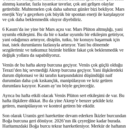
alınmış kararlar, fazla isyankar tavırlar, çok ani gelişen olaylar
getirebilir. Muhtemelen çok daha sabırsız günler bizi bekliyor. Mars
enerjik Yay’a geçerken çok büyük bir spontan enerji ile karşılaşıyor
ve çok daha beklenmedik oluyor diyebiliriz.
6 Kasım’da ise yine bir Mars açısı var. Mars Plüton altmışlığı, yani
uyumlu etkileşimi. Bu da bir o kadar uyumlu bir etkileşim getiriyor,
yani odağımızı artırıyor, disiplin, tutku, bir konuyu başarmak için
inat, istek durumlarını fazlasıyla artırıyor. Yani bu dönemde
sezgilerimiz ve tutkumuz bizimle birlikte fakat çok beklenmedik ve
değişik yollara da sapabiliyoruz.
Venüs de bu hafta akrep burcuna geçiyor. Venüs çok güçlü olduğu
Terazi’den hiç sevmediği Akrep burcuna geçiyor. Yani ilişkilerdeki
durum diplomasi ve iki tarafın karşısındakini düşündüğü naif
durumdan daha çok kıskançlık, manipülasyon ve kriz getiren
durumlara kayıyor. Kasım ay’ını böyle geçireceğiz.
Ayrıca bu hafta etkili olacak Venüs Plüton sert etkileşimi de var. Bu
hafta ilişkilere dikkat. Bu da yine Akrep’e benzer şekilde kriz
getiren, manipülasyon ve kontrol getiren bir etkidir.
Son olarak Uranüs geri hareketine devam ederken İkizler burcundan
Boğa burcuna geri dönüyor. 2026’nın ilk çeyreğine kadar burada.
Haritamızdaki Boğa burcu tekrar hareketleniyor. Merkür de haftanın