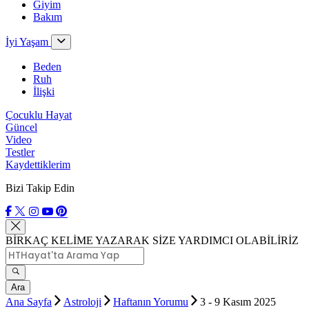
Giyim
Bakım
İyi Yaşam
Beden
Ruh
İlişki
Çocuklu Hayat
Güncel
Video
Testler
Kaydettiklerim
Bizi Takip Edin
BİRKAÇ KELİME YAZARAK SİZE YARDIMCI OLABİLİRİZ
Ara
Ana Sayfa
Astroloji
Haftanın Yorumu
3 - 9 Kasım 2025