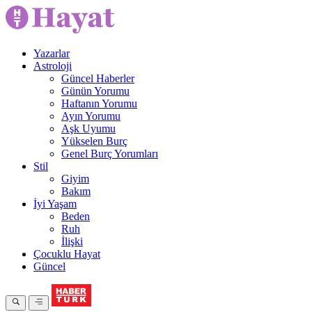
Yazarlar
Astroloji
Güncel Haberler
Günün Yorumu
Haftanın Yorumu
Ayın Yorumu
Aşk Uyumu
Yükselen Burç
Genel Burç Yorumları
Stil
Giyim
Bakım
İyi Yaşam
Beden
Ruh
İlişki
Çocuklu Hayat
Güncel