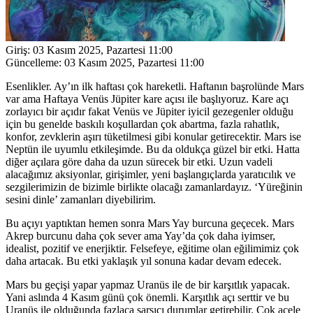
Giriş:
03 Kasım 2025, Pazartesi 11:00
Güncelleme:
03 Kasım 2025, Pazartesi 11:00
Esenlikler. Ay’ın ilk haftası çok hareketli. Haftanın başrolünde Mars
var ama Haftaya Venüs Jüpiter kare açısı ile başlıyoruz. Kare açı
zorlayıcı bir açıdır fakat Venüs ve Jüpiter iyicil gezegenler olduğu
için bu genelde baskılı koşullardan çok abartma, fazla rahatlık,
konfor, zevklerin aşırı tüketilmesi gibi konular getirecektir. Mars ise
Neptün ile uyumlu etkileşimde. Bu da oldukça güzel bir etki. Hatta
diğer açılara göre daha da uzun sürecek bir etki. Uzun vadeli
alacağımız aksiyonlar, girişimler, yeni başlangıçlarda yaratıcılık ve
sezgilerimizin de bizimle birlikte olacağı zamanlardayız. ‘Yüreğinin
sesini dinle’ zamanları diyebilirim.
Bu açıyı yaptıktan hemen sonra Mars Yay burcuna geçecek. Mars
Akrep burcunu daha çok sever ama Yay’da çok daha iyimser,
idealist, pozitif ve enerjiktir. Felsefeye, eğitime olan eğilimimiz çok
daha artacak. Bu etki yaklaşık yıl sonuna kadar devam edecek.
Mars bu geçişi yapar yapmaz Uranüs ile de bir karşıtlık yapacak.
Yani aslında 4 Kasım günü çok önemli. Karşıtlık açı serttir ve bu
Uranüs ile olduğunda fazlaca sarsıcı durumlar getirebilir. Çok acele