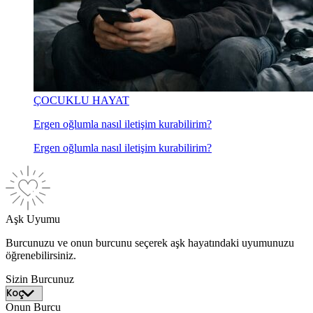
ÇOCUKLU HAYAT
Ergen oğlumla nasıl iletişim kurabilirim?
Ergen oğlumla nasıl iletişim kurabilirim?
Aşk Uyumu
Burcunuzu ve onun burcunu seçerek aşk hayatındaki uyumunuzu
öğrenebilirsiniz.
Sizin Burcunuz
Onun Burcu