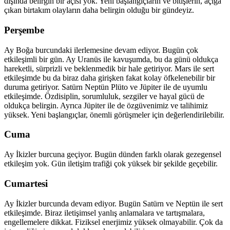
dışında belirgin bir açısı yok. Yeni başlangıçların ve bitişlerin, açığa
çıkan birtakım olayların daha belirgin olduğu bir gündeyiz.
Perşembe
Ay Boğa burcundaki ilerlemesine devam ediyor. Bugün çok
etkileşimli bir gün. Ay Uranüs ile kavuşumda, bu da günü oldukça
hareketli, sürprizli ve beklenmedik bir hale getiriyor. Mars ile sert
etkileşimde bu da biraz daha girişken fakat kolay öfkelenebilir bir
duruma getiriyor. Satürn Neptün Plüto ve Jüpiter ile de uyumlu
etkileşimde. Özdisiplin, sorumluluk, sezgiler ve hayal gücü de
oldukça belirgin. Ayrıca Jüpiter ile de özgüvenimiz ve talihimiz
yüksek. Yeni başlangıçlar, önemli görüşmeler için değerlendirilebilir.
Cuma
Ay İkizler burcuna geçiyor. Bugün dünden farklı olarak gezegensel
etkileşim yok. Gün iletişim trafiği çok yüksek bir şekilde geçebilir.
Cumartesi
Ay İkizler burcunda devam ediyor. Bugün Satürn ve Neptün ile sert
etkileşimde. Biraz iletişimsel yanlış anlamalara ve tartışmalara,
engellemelere dikkat. Fiziksel enerjimiz yüksek olmayabilir. Çok da